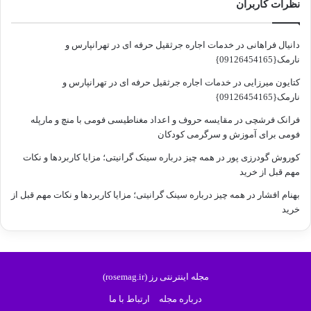
نظرات کاربران
دانیال فراهانی
در
خدمات اجاره جرثقیل حرفه ای در تهرانپارس و
نارمک{09126454165}
کتایون میرزایی
در
خدمات اجاره جرثقیل حرفه ای در تهرانپارس و
نارمک{09126454165}
فرانک فرشچی
در
مقایسه حروف و اعداد مغناطیسی فومی با منچ و مارپله
فومی برای آموزش و سرگرمی کودکان
کوروش گودرزی پور
در
همه چیز درباره سینک گرانیتی؛ مزایا کاربردها و نکات
مهم قبل از خرید
بهنام افشار
در
همه چیز درباره سینک گرانیتی؛ مزایا کاربردها و نکات مهم قبل از
خرید
مجله اینترنتی رز (rosemag.ir)
درباره مجله
ارتباط با ما