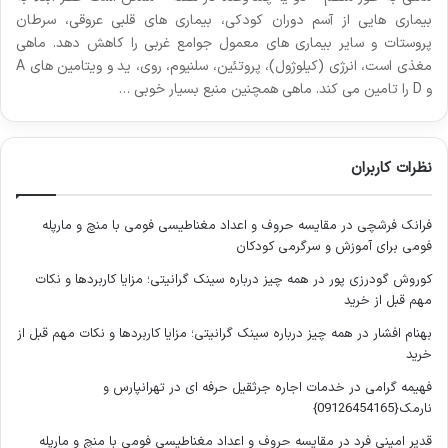
بیماری هایی از آسم دوران کودکی، بیماری های قلبی عروقی، سرطان
پروستات و سایر بیماری های معمول جوامع غربی را کاهش دهد. ماهی
مغذی است، انرژی (کیلوژول)، پروتئین، سلنیوم، روی، ید و ویتامین های A
و D را تامین می کند. ماهی همچنین منبع بسیار خوبی …
نظرات کاربران
فرانک فرشچی
در
مقایسه حروف و اعداد مغناطیسی فومی با منچ و مارپله
فومی برای آموزش و سرگرمی کودکان
کوروش گودرزی پور
در
همه چیز درباره سینک گرانیتی؛ مزایا کاربردها و نکات
مهم قبل از خرید
بهنام افشار
در
همه چیز درباره سینک گرانیتی؛ مزایا کاربردها و نکات مهم قبل از
خرید
فهیمه گرامی
در
خدمات اجاره جرثقیل حرفه ای در تهرانپارس و
نارمک{09126454165}
قدیر امینی فرد
در
مقایسه حروف و اعداد مغناطیسی فومی با منچ و مارپله