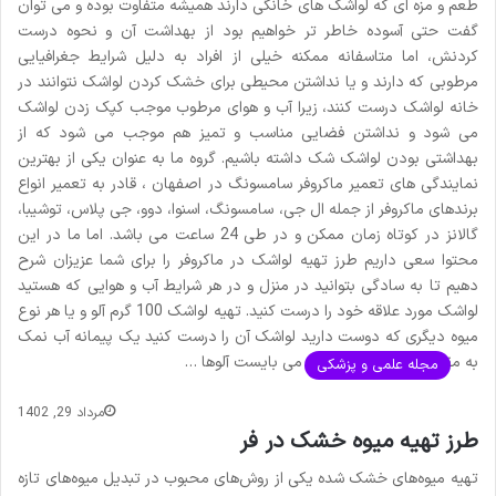
طعم و مزه ای که لواشک های خانگی دارند همیشه متفاوت بوده و می توان
گفت حتی آسوده خاطر تر خواهیم بود از بهداشت آن و نحوه درست
کردنش، اما متاسفانه ممکنه خیلی از افراد به دلیل شرایط جغرافیایی
مرطوبی که دارند و یا نداشتن محیطی برای خشک کردن لواشک نتوانند در
خانه لواشک درست کنند، زیرا آب و هوای مرطوب موجب کپک زدن لواشک
می شود و نداشتن فضایی مناسب و تمیز هم موجب می شود که از
بهداشتی بودن لواشک شک داشته باشیم. گروه ما به عنوان یکی از بهترین
نمایندگی های تعمیر ماکروفر سامسونگ در اصفهان ، قادر به تعمیر انواع
برندهای ماکروفر از جمله ال جی، سامسونگ، اسنوا، دوو، جی پلاس، توشیبا،
گالانز در کوتاه زمان ممکن و در طی 24 ساعت می باشد. اما ما در این
محتوا سعی داریم طرز تهیه لواشک در ماکروفر را برای شما عزیزان شرح
دهیم تا به سادگی بتوانید در منزل و در هر شرایط آب و هوایی که هستید
لواشک مورد علاقه خود را درست کنید. تهیه لواشک 100 گرم آلو و یا هر نوع
میوه دیگری که دوست دارید لواشک آن را درست کنید یک پیمانه آب نمک
به مقدار کافی در مرحله اول می بایست آلوها …
مجله علمی و پزشکی
مرداد 29, 1402
طرز تهیه میوه خشک در فر
تهیه میوه‌های خشک شده یکی از روش‌های محبوب در تبدیل میوه‌های تازه