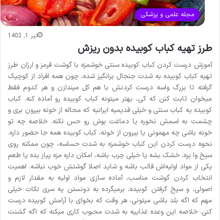
مجله علمی و پزشکی
تیر 1, 1402
طرز تهیه کباب کوبیده بدون ریزش
آموزش درست کردن کباب کوبیده سنتی خوشمزه با گوشت قرمز و ارزان طرز
تهیه کباب کوبیده به شدت جنجال برانگیز شده، چون همه افراد از کوچیک
گرفته تا بزرگ واسه درست کردنش با هم کل میندازن و هر کدوم فقط
میخوان ثابت کنن که کی، بهتر میتونه کباب کوبیده رو آماده کنه. کباب
کوبیده یه کباب سنتی و خیلی قدیمیه ایرانیه که محاله از خونه بیرون بری و
چشمت به اسمش نخوره یا دماغت بوش رو حس نکنه. خلاصه چه تو
خونه باشی چه مهمونی یا بیرون از خونه، کباب کوبیده همه جا حضور داره.
نحوه درست کردن این کباب خوشمزه به شدت حساسه، چون ممکنه روی
سیخ وا بره، خشک بشه یا خیلی چرب باشه، امکان داره مزه پیاز بده یا طعم
یکی از مواد اولیه‌اش قالب باشه و شاید اصلا گوشتش خوب نباشه. اهمیت
انتخاب کردن گوشت مناسب، آماده سازی مواد اولیه به مقدار لازم و
اصولی، و سیخ گرفتن کوبیده، برمیگرده به دونستن یه سری نکات خیلی
مهم که اگه بلد باشی میتونی، هر وقت که بخوای با آرامش کوبیده درست
کنی. خلاصه این وعده غذاییه به شدت محبوب کاری میکنه که اگه گشنت