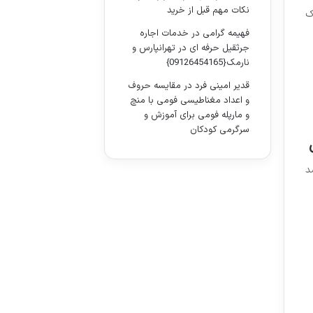
نکات مهم قبل از خرید
ک
فهیمه گرامی
در
خدمات اجاره
جرثقیل حرفه ای در تهرانپارس و
نارمک{09126454165}
قدیر امینی فرد
در
مقایسه حروف
و اعداد مغناطیسی فومی با منچ
و مارپله فومی برای آموزش و
سرگرمی کودکان
د