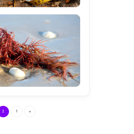
2
1
«