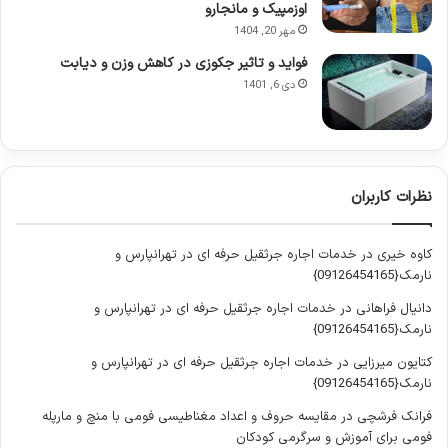
اوزمپیک و مانجارو
۱۰ مکمل برتر برای چربی‌سوزی سریع؛ از ال‌کارنیتین تا CLA پرداخته و
مهر 20, 1404
نکات علمی، تجربی و راهنمای خرید را در قالبی رسانه‌ای و SEO محور
ارائه می‌کند تا انتخابی آگاهانه و مؤثر داشته باشید.
فواید و تاثیر جکوزی در کاهش وزن و دیابت
دی 6, 1401
مکمل‌های چربی‌سوز چیست و چگونه
عمل می‌کنند؟
نظرات کاربران
مکمل‌های چربی‌سوز، محصولاتی هستند که با هدف افزایش سوخت
و ساز بدن، کاهش ذخایر چربی و افزایش انرژی تولید می‌شوند. این
مکمل‌ها می‌توانند به شکل کپسول، پودر یا نوشیدنی آماده مصرف
کاوه خیری
در
خدمات اجاره جرثقیل حرفه ای در تهرانپارس و
شوند و ترکیبی از مواد فعال، ویتامین‌ها و عصاره‌های گیاهی را شامل
نارمک{09126454165}
می‌شوند.
دانیال فراهانی
در
خدمات اجاره جرثقیل حرفه ای در تهرانپارس و
نارمک{09126454165}
مکمل‌های چربی‌سوز به ورزشکاران و افراد فعال کمک می‌کنند تا
کتایون میرزایی
در
خدمات اجاره جرثقیل حرفه ای در تهرانپارس و
بدون کاهش عضله، میزان چربی بدن خود را کاهش دهند و انرژی
نارمک{09126454165}
لازم برای فعالیت‌های روزانه و تمرینات ورزشی را تامین کنند.
فرانک فرشچی
در
مقایسه حروف و اعداد مغناطیسی فومی با منچ و مارپله
فومی برای آموزش و سرگرمی کودکان