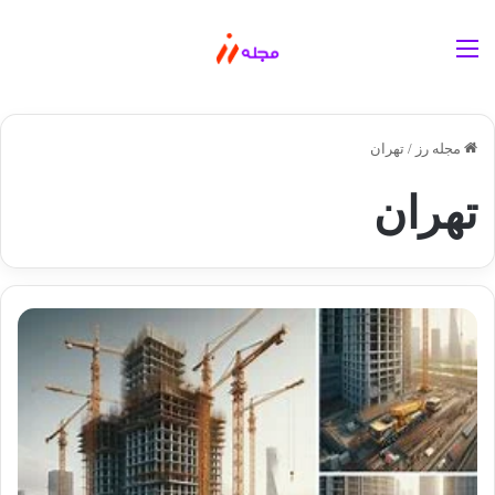
منو
مجله رز
/
تهران
تهران