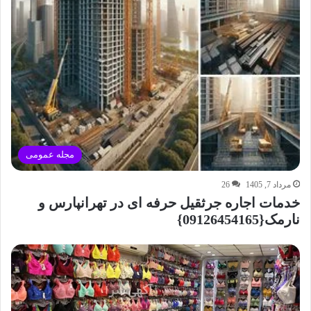
مجله عمومی
مرداد 7, 1405
26
خدمات اجاره جرثقیل حرفه ای در تهرانپارس و
نارمک{09126454165}