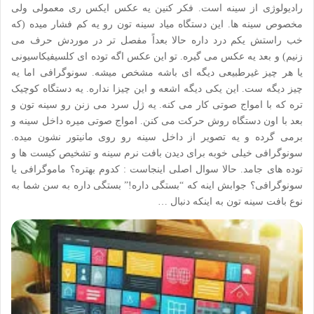
رادیولوژی از سینه است. فکر کنین یه عکس ایکس ری معمولی ولی
مخصوص سینه ها. این دستگاه میاد سینه تون رو یه کم فشار میده (که
خب راستش یکم درد داره حالا بعداً مفصل تر در موردش حرف می
زنیم) و بعد یه عکس می گیره. تو این عکس اگه توده ای کلسیفیکاسیونی
یا هر چیز غیرطبیعی دیگه ای باشه مشخص میشه. سونوگرافی اما یه
چیز دیگه ست. این یکی دیگه اشعه و این چیزا نداره. یه دستگاه کوچیک
تره که با امواج صوتی کار می کنه. یه ژل سرد می زنن رو سینه تون و
بعد با اون دستگاه روش حرکت می کنن. امواج صوتی میره داخل سینه و
برمی گرده و یه تصویر از داخل سینه رو روی مانیتور نشون میده.
سونوگرافی خیلی خوبه برای دیدن بافت نرم سینه و تشخیص کیست ها و
توده های جامد. حالا سوال اصلی اینجاست : کدوم بهتره؟ ماموگرافی یا
سونوگرافی؟ جوابش اینه که “بستگی داره!” بستگی داره به سن شما به
نوع بافت سینه تون به اینکه دنبال …