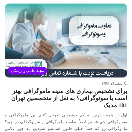
مجله علمی و پزشکی
اسفند 23, 1403
برای تشخیص بیماری های سینه ماموگرافی بهتر
است یا سونوگرافی؟ به نقل از متخصصین تهران
101 مدیک
اول از همه بذارین یه کم خودمونی تعریف کنیم این ماموگرافی و
سونوگرافی چی هستن اصلاً. تفاوت ماموگرافی و سونوگرافی در چیه؟
ماموگرافی رو که حتماً خیلی هاتون اسمشو شنیدین. یه جور عکس