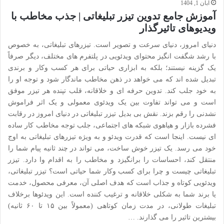
آبان 1, 1404
آموزش جامع تدوین تیزر تبلیغاتی | جذب مخاطب با
ویدیوهای تاثیرگذار
دنیای امروز، دنیای سرعت و تصویر است. تیزرهای تبلیغاتی، به خصوص
با رشد شگفت انگیز محتوای ویدئویی در پلتفرم های مختلف، دیگر صرفاً
یک گزینه نیستند؛ بلکه به ابزاری حیاتی برای هر کسب وکار و برندی
تبدیل شده اند که می خواهد در ذهن مخاطب ماندگار شود و توجه او را
به خود جلب کند. تدوین حرفه ای و خلاقانه، قلب تپنده هر تیزر موفق
است و می تواند تفاوت بین یک ویدئوی معمولی و یک اثر فراموش
نشدنی را رقم بزند. نقش بی بدیل تیزر تبلیغاتی در دنیای امروز در رقابت
فشرده بازار و هیاهوی شبکه های اجتماعی، جلب توجه مخاطب کار ساده
ای نیست. اینجا است که قدرت ویدئو و به ویژه تیزرهای تبلیغاتی به اوج
خود می رسد. یک تیزر خوش ساخت، می تواند در چند ثانیه پیام شما را
منتقل کند، احساسات را برانگیزد و مخاطب را به اقدام وا دارد. تیزر
تبلیغاتی چیست و چرا برای کسب وکار شما حیاتی است؟ تیزر تبلیغاتی،
ویدئویی کوتاه و جذاب است که هدف اصلی آن، معرفی محصول، خدمت
یا برند شما به شکلی خلاقانه و ترغیب کننده است. این ویدئوها برخلاف
تبلیغات طولانی، در مدت زمان کوتاهی (معمولاً بین ۱۵ تا ۶۰ ثانیه)
بیشترین تاثیر را می گذارند. …