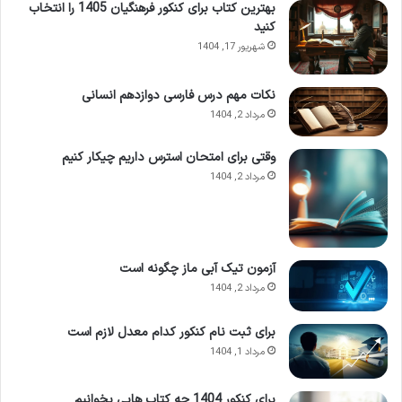
بهترین کتاب برای کنکور فرهنگیان 1405 را انتخاب
کنید
شهریور 17, 1404
نکات مهم درس فارسی دوازدهم انسانی
مرداد 2, 1404
وقتی برای امتحان استرس داریم چیکار کنیم
مرداد 2, 1404
آشنایی با انواع معدل مؤثر در فرآیند
پذیرش دانشگاهی
برای پاسخ به این پرسش اساسی که «برای انتخاب رشته کدام معدل را
آزمون تیک آبی ماز چگونه است
وارد کنیم؟»، ابتدا لازم است با تعاریف دقیق انواع معدل هایی که در
مرداد 2, 1404
فرآیند پذیرش دانشگاهی نقش دارند، آشنا شویم. هر یک از این
برای ثبت نام کنکور کدام معدل لازم است
معدل ها کاربرد خاص خود را داشته و در مراحل متفاوتی از ثبت
مرداد 1, 1404
نام و انتخاب رشته توسط سازمان سنجش مورد ارزیابی قرار می
گیرند. درک تفاوت های این مفاهیم برای جلوگیری از هرگونه اشتباه
برای کنکور 1404 چه کتاب هایی بخوانیم