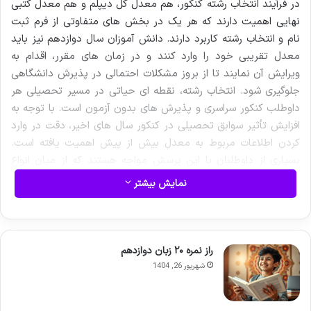
در فرآیند انتخاب رشته کنکور، هم معدل کل دیپلم و هم معدل کتبی
نهایی اهمیت دارند که هر یک در بخش های متفاوتی از فرم ثبت
نام و انتخاب رشته کاربرد دارند. دانش آموزان سال دوازدهم نیز باید
معدل تقریبی خود را وارد کنند و در زمان های مقرر، اقدام به
ویرایش آن نمایند تا از بروز مشکلات احتمالی در پذیرش دانشگاهی
جلوگیری شود. انتخاب رشته، نقطه ای حیاتی در مسیر تحصیلی هر
داوطلب کنکور سراسری و پذیرش های بدون آزمون است. با توجه به
افزایش تأثیر سوابق تحصیلی در کنکور سال های اخیر، دقت در وارد
کردن اطلاعات مربوط به معدل بیش از پیش اهمیت یافته است.
بسیاری از داوطلبان با این پرسش مواجه هستند که از میان انواع
معدل موجود، کدام یک را باید در فرم های ثبت نام و انتخاب رشته
نمایش بیشتر
سازمان سنجش وارد کنند؟ ابهام بین «معدل کل دیپلم» و «معدل
کتبی نهایی» رایج ترین سردرگمی در این فرآیند است که می تواند
منجر به اشتباهات جبران ناپذیری شود.
راز نمره ۲۰ زبان دوازدهم
شهریور 26, 1404