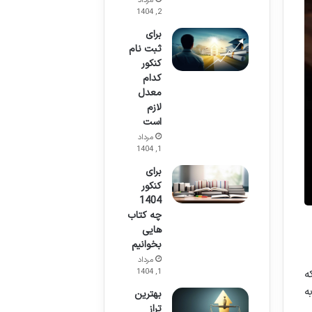
مرداد
2, 1404
برای
ثبت نام
کنکور
کدام
معدل
لازم
است
مرداد
1, 1404
برای
کنکور
1404
چه کتاب
هایی
بخوانیم
مرداد
1, 1404
ه
ه
بهترین
تراز