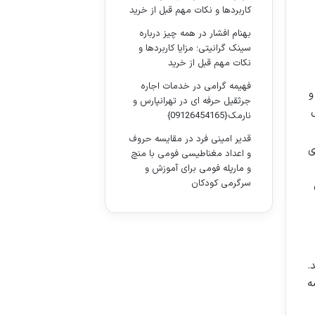
کاربردها و نکات مهم قبل از خرید
بهنام افشار
در
همه چیز درباره
سینک گرانیتی؛ مزایا کاربردها و
نکات مهم قبل از خرید
فهیمه گرامی
در
خدمات اجاره
و
جرثقیل حرفه ای در تهرانپارس و
نارمک{09126454165}
قدیر امینی فرد
در
مقایسه حروف
ی
و اعداد مغناطیسی فومی با منچ
و مارپله فومی برای آموزش و
سرگرمی کودکان
.
ه