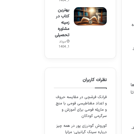
1, 1404
بهترین
کتاب در
زمینه
ه
مشاوره
تحصیلی
مرداد
1, 1404
نظرات کاربران
ا
ا
فرانک فرشچی
در
مقایسه حروف
و اعداد مغناطیسی فومی با منچ
و مارپله فومی برای آموزش و
سرگرمی کودکان
کوروش گودرزی پور
در
همه چیز
.
درباره سینک گرانیتی؛ مزایا