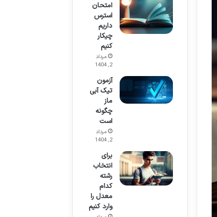
امتحان
استرس
داریم
چیکار
کنیم
مرداد
2, 1404
آزمون
تیک آبی
ماز
چگونه
است
مرداد
2, 1404
برای
انتخاب
رشته
کدام
معدل را
وارد کنیم