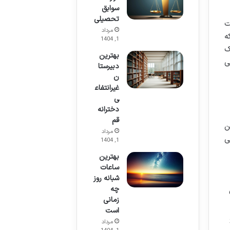
سوابق
تحصیلی
ت
مرداد
ه
1, 1404
ک
بهترین
ی
دبیرستا
ن
غیرانتفاع
ی
دخترانه
قم
ن
مرداد
ی
1, 1404
بهترین
ساعات
شبانه روز
چه
زمانی
است
مرداد