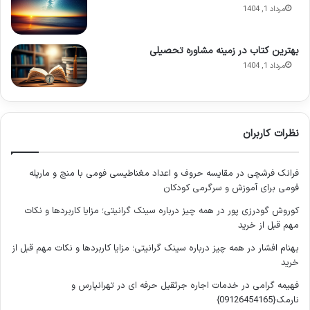
کنکور فرهنگیان
مرداد 1, 1404
موجود در بازار، به پوشش این مطالب پرداخته‌اند.
کتاب “مهارت معلمی” استاد محسن قرائتی
بهترین کتاب در زمینه مشاوره تحصیلی
مرداد 1, 1404
این کتاب یکی از منابع اصلی برای درس تعلیم و تربیت اسلامی است.
مطالعه سه فصل اول آن شامل مباحث مهمی چون ارزش و امتیاز
معلمی، صفات و وظایف معلم، پرهیزها (نبایدهای معلمی)، و
مهارت‌ها و شیوه‌های تدریس، برای داوطلبان الزامی است. این کتاب
نظرات کاربران
بیشتر جنبه درسنامه دارد و برای تثبیت مطالب و افزایش آمادگی،
باید با منابع تستی تکمیل شود.
فرانک فرشچی
در
مقایسه حروف و اعداد مغناطیسی فومی با منچ و مارپله
فومی برای آموزش و سرگرمی کودکان
کتاب‌های “دین و زندگی” پایه دهم و یازدهم
کوروش گودرزی پور
در
همه چیز درباره سینک گرانیتی؛ مزایا کاربردها و نکات
مهم قبل از خرید
بخش‌هایی از کتاب‌های درسی دین و زندگی دهم و یازدهم نیز جزء
منابع مهم تعلیم و تربیت اسلامی محسوب می‌شوند. توجه داشته
بهنام افشار
در
همه چیز درباره سینک گرانیتی؛ مزایا کاربردها و نکات مهم قبل از
خرید
باشید که دروس مورد نیاز برای رشته‌های مختلف متفاوت است:
فهیمه گرامی
در
خدمات اجاره جرثقیل حرفه ای در تهرانپارس و
برای رشته علوم انسانی:
دین و زندگی پایه دهم (دروس ۹ تا
نارمک{09126454165}