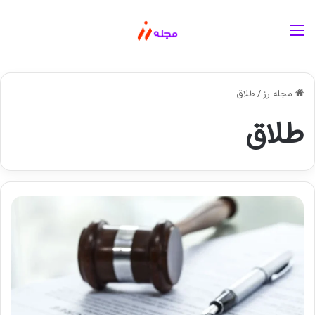
منو
مجله رز
/
طلاق
طلاق