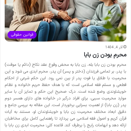
قوانین حقوقی
آذر 4, 1404
محرم بودن زن بابا
محرم بودن زن بابا بله، زن بابا به محض وقوع عقد نکاح (دائم یا موقت)
با پدر، بر تمامی فرزندان (دختر و پسر) آن پدر، محرم ابدی می شود و این
محرمیت با طلاق یا فوت پدر از بین نمی رود. این حکم شرعی از احکام
قطعی و مسلم فقه اسلامی است که با هدف حفظ حریم خانواده و نظام
خویشاوندی وضع شده است. درک صحیح این حکم و تمایز آن با سایر
موارد محرمیت سببی، برای افراد درگیر در خانواده های دارای همسر دوم
پدر (زن بابا) از اهمیت بسزایی برخوردار است. این مقاله به بررسی جامع و
دقیق ابعاد مختلف محرمیت زن بابا و خویشاوندان او، مستند به آیات
قرآن کریم و اصول فقه اسلامی می پردازد تا راهنمایی کامل برای مخاطبان
ارائه دهد و ابهامات رایج را برطرف کند. قاعده کلی: محرمیت ابدی زن بابا با