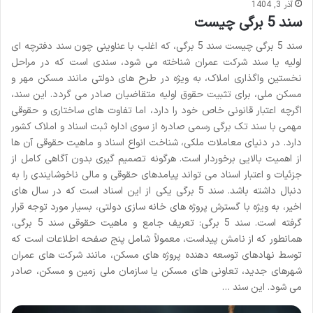
آذر 3, 1404
سند 5 برگی چیست
سند 5 برگی چیست سند 5 برگی، که اغلب با عناوینی چون سند دفترچه ای
اولیه یا سند شرکت عمران شناخته می شود، سندی است که در مراحل
نخستین واگذاری املاک، به ویژه در طرح های دولتی مانند مسکن مهر و
مسکن ملی، برای تثبیت حقوق اولیه متقاضیان صادر می گردد. این سند،
اگرچه اعتبار قانونی خاص خود را دارد، اما تفاوت های ساختاری و حقوقی
مهمی با سند تک برگی رسمی صادره از سوی اداره ثبت اسناد و املاک کشور
دارد. در دنیای معاملات ملکی، شناخت انواع اسناد و ماهیت حقوقی آن ها
از اهمیت بالایی برخوردار است. هرگونه تصمیم گیری بدون آگاهی کامل از
جزئیات و اعتبار اسناد می تواند پیامدهای حقوقی و مالی ناخوشایندی را به
دنبال داشته باشد. سند 5 برگی یکی از این اسناد است که در سال های
اخیر، به ویژه با گسترش پروژه های خانه سازی دولتی، بسیار مورد توجه قرار
گرفته است. سند 5 برگی: تعریف جامع و ماهیت حقوقی سند 5 برگی،
همانطور که از نامش پیداست، معمولاً شامل پنج صفحه اطلاعات است که
توسط نهادهای توسعه دهنده پروژه های مسکن، مانند شرکت های عمران
شهرهای جدید، تعاونی های مسکن یا سازمان ملی زمین و مسکن، صادر
می شود. این سند …