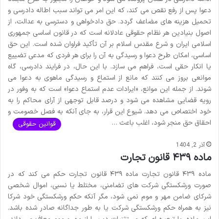
دعوا پس از رفع نقص می کند، که این امر می تواند سبب اطاله دادرسی و
تحمیل هزینه های مضاعف گردد. حق دادخواهی و دسترسی به عدالت، از
اصول بنیادین هر نظام حقوقی عادلانه است که در قانون اساسی جمهوری
اسلامی ایران و شرع مقدس اسلام بر آن تأکید فراوان شده است. این حق
اساسی، امکان طرح دعوا و رسیدگی به آن را برای هر فردی که مدعی تضییع
یا انکار حقی است، فراهم می سازد. با این حال، در فرایند دادرسی، گاه
موانعی بروز می کنند که مانع از استماع و رسیدگی ماهوی به دعوا می
شوند. از جمله این موانع، «ایرادات عدم استماع دعوا» است که به وفور در
رویه قضایی مشاهده می شود و درصد قابل توجهی از آرای محاکم را به
خود اختصاص می دهد. شیوع این قرار، به جای آنکه به فصل خصومت و
احقاق حق منجر شود، اغلب باعث …
قوانین حقوقی
آذر 2, 1404
ماده ۴۳۹ قانون تجارت
ماده ۴۳۹ قانون تجارت ماده ۴۳۹ قانون تجارت حکم می کند که در
صورت ورشکستگی شرکت های تضامنی، مختلط یا نسبی، اموال شخصی
شرکای ضامن مهر و موم نمی شود، مگر آنکه حکم ورشکستگی خود شرکا
نیز به همراه حکم ورشکستگی شرکت یا به طور جداگانه صادر شده باشد.