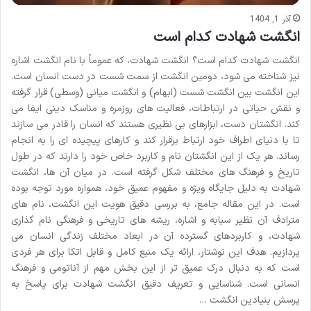
آذر 1, 1404
انگشت شهادت کدام است
انگشت شهادت کدام است؟ انگشت شهادت، که عموماً با نام انگشت اشاره
نیز شناخته می شود، دومین انگشت از سمت شست در دست انسان است.
این انگشت بین انگشت شست (ابهام) و انگشت میانی (وسطی) قرار گرفته
و نقش حیاتی در ارتباطات، فعالیت های روزمره و مناسک دینی ایفا می
کند. انگشتان دست، ابزارهای بی نظیری هستند که انسان را قادر می سازند
تا با دنیای اطراف خود ارتباط برقرار کند و کارهای پیچیده ای را به انجام
رساند. هر یک از این انگشتان نام و کاربرد خاص خود را دارند که در طول
تاریخ و فرهنگ های مختلف شکل گرفته است. در میان آن ها، انگشت
شهادت به دلیل جایگاه ویژه و مفهوم عمیق خود، همواره مورد توجه بوده
است. در این مقاله جامع، به بررسی دقیق هویت این انگشت، نام های
مترادف آن نظیر سبابه و اشاره، ریشه های تاریخی و فرهنگی نام گذاری
شهادت، و کاربردهای گسترده آن در ابعاد مختلف زندگی انسان می
پردازیم. هدف این نوشتار، ارائه یک منبع کامل و قابل اتکا برای هر فردی
است که به دنبال درک عمیق تر از این بخش مهم از آناتومی و فرهنگ
انسانی است. شناسایی و تعریف دقیق انگشت شهادت برای پاسخ به
پرسش بنیادین انگشت …