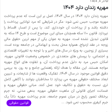
آذر 4, 1404
مهریه زندان دارد ۱۴۰۴
مهریه زندان دارد ۱۴۰۴ در سال ۱۴۰۴، اصل بر این است که عدم پرداخت
مهریه موجب حبس نمی شود؛ مگر در شرایطی که مرد توانایی پرداخت را
داشته باشد و از پرداخت آن خودداری کند، یا پس از اعسار، اقساط را
نپردازد. قانون ۱۱۰ سکه همچنان مبنای این موضوع است و طرح ۱۴ سکه به
قانون تبدیل نشده است. مهریه به عنوان یکی از مهم ترین حقوق مالی
زوجه در عقد ازدواج، همواره محل بحث و ابهاماتی در جامعه بوده است.
بسیاری از زوجین، به ویژه در سال های اخیر و با توجه به تغییرات اقتصادی
و اجتماعی، با پرسش های متعددی در خصوص وضعیت قانونی مهریه،
امکان حبس مرد به دلیل عدم پرداخت آن، و تفاوت های انواع مهریه
مواجه هستند. این مقاله با هدف ارائه راهنمایی جامع و به روز، به بررسی
دقیق قوانین موجود در سال ۱۴۰۴، تفکیک واقعیت ها از شایعات، و تبیین
ابعاد مختلف حقوقی مهریه می پردازد تا مخاطبان بتوانند با آگاهی کامل
تری نسبت به حقوق و تکالیف خود عمل کنند. مبانی حقوقی مهریه و
ضمانت اجرای قانونی آن ماهیت حقوقی مهریه: بدهی مدنی، نه جرم
برخلاف تصور رایج در میان عموم جامعه، عدم پرداخت مهریه ذاتاً یک
جرم کیفری محسوب نمی شود. …
قوانین حقوقی