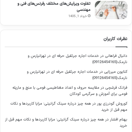
تفاوت ویرایش‌های مختلف رفرنس‌های فنی و
محدودیت های داخلی فراتر بریم و با یه نگاه تازه، یه ابزار بهتر یا یه
مهندسی
تخصص مکمل به سراغ مشکلمون بریم، می شه یه حل المسائل
خرداد 1, 1405
خارجی.
بذارید بگیم که این حل المسائل های خارجی سه تا بعد اصلی دارن:
نظرات کاربران
منابع انسانی:
این ها همون متخصص ها، مشاورها، استادها،
دانیال فراهانی
در
خدمات اجاره جرثقیل حرفه ای در تهرانپارس و
محقق های دیگه یا حتی دانشجوهای با تجربه تو یه حوزه
نارمک{09126454165}
دیگه هستن که دانش یا مهارت خاصی دارن و می تونن به ما
کمک کنن. فرض کنید شما یه محقق تو حوزه علوم اجتماعی
کتایون میرزایی
در
خدمات اجاره جرثقیل حرفه ای در تهرانپارس و
نارمک{09126454165}
هستید و برای تحلیل داده هاتون نیاز به یه متخصص پایتون
دارید، یا یه مهندس مکانیک هستید و برای بخش خاصی از
فرانک فرشچی
در
مقایسه حروف و اعداد مغناطیسی فومی با منچ و مارپله
پروژهتون نیاز به مشاوره یه متخصص متالورژی دارید. این
فومی برای آموزش و سرگرمی کودکان
افراد همون منابع انسانی خارجی هستن.
کوروش گودرزی پور
در
همه چیز درباره سینک گرانیتی؛ مزایا کاربردها و نکات
منابع دانشی:
این ها شامل پایگاه های داده ای هستن که ما
مهم قبل از خرید
بهشون دسترسی نداریم، متدولوژی های جدیدی که تو رشته ما
بهنام افشار
در
همه چیز درباره سینک گرانیتی؛ مزایا کاربردها و نکات مهم قبل از
هنوز جا نیفتاده، مستندات خاص، گزارش های صنعتی، یا حتی
خرید