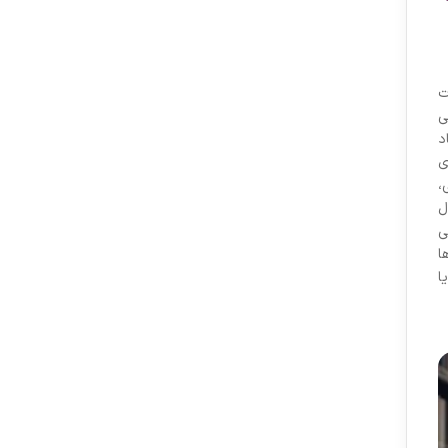
ت
ی
د
ی
،
ل
ی
ا
ا