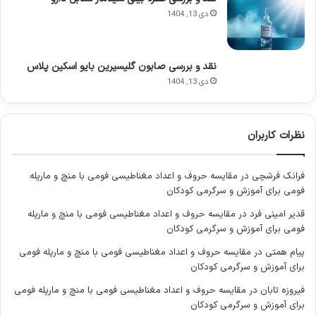
تقریبی
دی 13, 1404
پخش بوی
متوسط (تا شعاع ۱ تا ۲ متر)
تقریبی
نقد و بررسی صابون گلیسیرین بایو اسکین پلاس
استفاده روزمره، محیط کار، قرارهای دوستانه،
مناسب برای
دی 13, 1404
مهمانی های خودمانی
نوع بسته
شیشه فانتزی و جعبه مقوایی
بندی
نظرات کاربران
مجوزها
بدون اشاره به مجوز خاص
فرانک فرشچی
در
مقایسه حروف و اعداد مغناطیسی فومی با منچ و مارپله
فومی برای آموزش و سرگرمی کودکان
همانطور که در جدول مشاهده می شود، ادوپرفیوم لئوپارد با تمرکز
قدیر امینی فرد
در
مقایسه حروف و اعداد مغناطیسی فومی با منچ و مارپله
بر یک رایحه زنانه، شیرین و ملایم، برای گروه وسیعی از بانوان قابل
فومی برای آموزش و سرگرمی کودکان
استفاده است. غلظت ادوپرفیوم آن، نویدبخش ماندگاری قابل قبولی
پیام همتی
در
مقایسه حروف و اعداد مغناطیسی فومی با منچ و مارپله فومی
است که آن را از ادوتویلت ها متمایز می کند. حجم ۵۰ میلی لیتری
برای آموزش و سرگرمی کودکان
نیز یک انتخاب رایج و کاربردی برای حمل و نقل و استفاده روزانه
محسوب می شود. کشور سازنده ترکیه، نیز بر اصالت و کیفیت این
فیروزه تابان
در
مقایسه حروف و اعداد مغناطیسی فومی با منچ و مارپله فومی
برای آموزش و سرگرمی کودکان
محصول تأکید دارد.