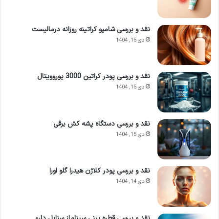
مشخصه
توضیحات
نقد و بررسی شامپو کراتینه روزانه درمالیست
برند
انجی هات (Angi Hot)
دی 15, 1404
مدل
لئوپارد (Leopard)
کشور سازنده
ترکیه
نقد و بررسی پودر کراتین 3000 یوروویتال
دی 15, 1404
حجم
۵۰ میلی لیتر
جنسیت
زنانه
نقد و بررسی دستگاه پشه کش برقی
غلظت
ادوپرفیوم (Eau de Parfum – EDP)
دی 15, 1404
طبع رایحه
شیرین و ملایم
گروه بویایی
میوه ای، گلی
نقد و بررسی پودر کلاژن هیدرا گلو اورا
دی 14, 1404
فصل مناسب
چهار فصل (با تأکید بر بهار و پاییز)
ماندگاری
۴ تا ۶ ساعت
نقد و بررسی قطره بینی سیناماز سنابل دارو