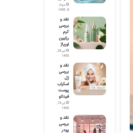
مرداد
8, 1405
نقد و
بررسی
کرم
رزلیین
اوریاژ
تیر 24,
1405
نقد و
بررسی
ژل
اسکراب
پوست
فیداتو
تیر 18,
1405
نقد و
بررسی
پودر