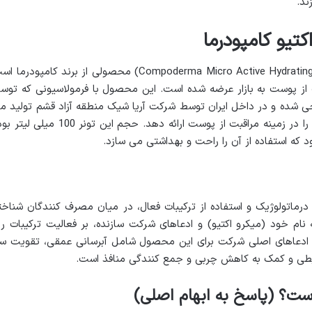
ند.
کتیو کامپودرما
تونر آبرسان میکرو اکتیو کامپودرما (Compoderma Micro Active Hydrating Toner) محصولی از برند کامپودرم
از پوست به بازار عرضه شده است. این محصول با فرمولاسیونی که توس
انسوی LUXE DESIGN PARIS طراحی شده و در داخل ایران توسط شرکت آریا شیک منطقه آزاد قشم تولید 
گردد، تلاش می کند تا استانداردهای جهانی را در زمینه مراقبت از پوست ارائه دهد. حجم این تونر 100 می
د که استفاده از آن را راحت و بهداشتی می سازد.
درماتولوژیک و استفاده از ترکیبات فعال، در میان مصرف کنندگان شناخت
 نام خود (میکرو اکتیو) و ادعاهای شرکت سازنده، بر فعالیت ترکیبات ری
. ادعاهای اصلی شرکت برای این محصول شامل آبرسانی عمقی، تقویت س
طی و کمک به کاهش چربی و جمع کنندگی منافذ است.
ت؟ (پاسخ به ابهام اصلی)