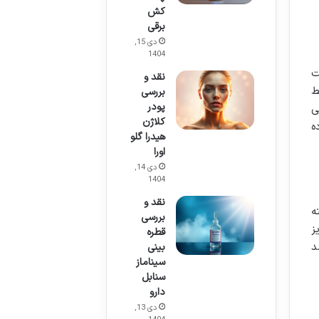
کش
برقی
دی 15,
1404
ا است
نقد و
ط
بررسی
پودر
می
کلاژن
لی لیتر بوده
هیدرا گلو
اورا
دی 14,
1404
نقد و
ه
بررسی
ز
قطره
د
بینی
سیناماز
سنابل
دارو
دی 13,