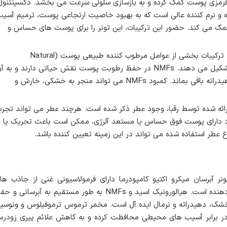
و قرمزی پوست کمک کرده و به بازسازی سلولی سرعت می بخشد. دکسپنتنول
ک مرطوب کننده و نرم کننده عالی است که به بهبود خاصیت ارتجاعی پوست، ترمیم آسی
 می کند. حضور این ترکیبات، این تونر را برای پوست های حساس و
این ترکیبات بخشی از عوامل مرطوب کننده طبیعی پوست (Natural
Moisturizing Factors – NMFs) را تشکیل می دهند. NMFs در حفظ رطوبت پوست نقش حیاتی دارند و به 
کمک می کنند تا نرم، انعطاف پذیر و هیدراته باقی بماند. کمبود NMFs می تواند منجر به خشکی، خارش و
ائه شده توسط رقبا، وجود عطر ذکر شده است. هرچند عطر می تواند تجرب
افراد دارای پوست فوق حساس یا مستعد آلرژی، ممکن است باعث تحریک یا
عطر استفاده شده می تواند در این زمینه تعیین کننده باشد.
 آبرسان میکرو اکتیو کامپودرما دارای فرمولاسیونی غنی از جاذب ها
رطوبت، آنتی اکسیدان ها و عوامل تسکین دهنده است. هیالورونیک اسید و NMFs به طور مستقیم به آبرسانی و
ک، دهیدراته و نرمال ایده آل است. مخمر ترموس ترموفیلوس و ونوسی
 در برابر آسیب های محیطی محافظت کرده و به کاهش علائم پیری زودر