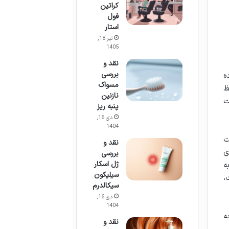
کراتین
فول
استار
تیر 18,
1405
نقد و
بررسی
ه
مسواک
ظ
نازنین
ت
پنبه ریز
دی 16,
1404
ت
نقد و
ی
بررسی
ژل اسکار
به
سیلیکون
،
سیکالدرم
دی 16,
1404
ه
نقد و