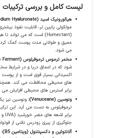
لیست کامل و بررسی ترکیبات
هیالورونیک اسید (Sodium Hyaluronate):
مولکولی پایین تر، قابلیت نفوذ بیشتر
(Humectant) است که می توان
عمیق و طولانی مدت پوست کمک کرده، 
می شود.
مخمر ترموس ترموفیلوس (Thermus Thermophilus Ferment):
شود که در اعماق دریا و در شرایط سخت
های محیطی محافظت می کند. همچنین،
برابر استرس های محیطی افزایش می 
ونوسین (Venuceane):
ونوسین نیز یک
ترموفیلوس به دست می آید. این ترکی
جلوگیری از پیری زودرس ناشی از فوتوایجینگ (Photoaging) 
آلانتوئین و دکسپنتنول (ویتامین B5):
ا