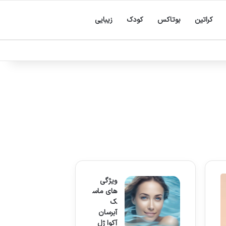
کراتین
بوتاکس
کودک
زیبایی
ویژگی
های ماس
ک
آبرسان
آکوا ژل