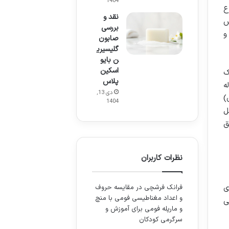
1404
ع
نقد و
س
بررسی
و
صابون
گلیسیری
ن بایو
اسکین
ک
پلاس
ه
دی 13,
)
1404
ل
ق
نظرات کاربران
ی
فرانک فرشچی
در
مقایسه حروف
و اعداد مغناطیسی فومی با منچ
ی
و مارپله فومی برای آموزش و
سرگرمی کودکان