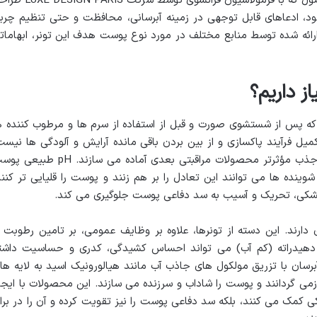
بسیاری را به خود جلب کرده است. این محصول که با فرمولاسیون فرانسوی توسط شرکت 
د، ادعاهای قابل توجهی در زمینه آبرسانی، محافظت و حتی تنظیم چرب
ارائه شده توسط منابع مختلف در مورد نوع پوست هدف این تونر، ابهامات
ز داریم؟
ه پس از شستشوی صورت و قبل از استفاده از سرم ها و مرطوب کننده ه
کمیل فرآیند پاکسازی و از بین بردن باقی مانده آرایش و آلودگی ها نیست
بلکه آن ها با تنظیم pH پوست، آن را برای جذب مؤثرتر محصولات مراقبتی بعدی آماده می سازند. pH
ت و بسیاری از شوینده ها می توانند این تعادل را بر هم زنند و پوست را قلیایی تر کنند
دارند. این دسته از تونرها، علاوه بر وظایف عمومی، بر تامین رطوبت ا
هیدراته (کم آب) می تواند احساس کشیدگی، کدری و حساسیت داشت
برسان با تزریق مولکول های جاذب آب مانند هیالورونیک اسید به لایه ها
ی گردانند و پوست را شاداب و سرزنده می سازند. این محصولات با ایجا
کی کمک می کنند، بلکه سد دفاعی پوست را نیز تقویت کرده و آن را در براب