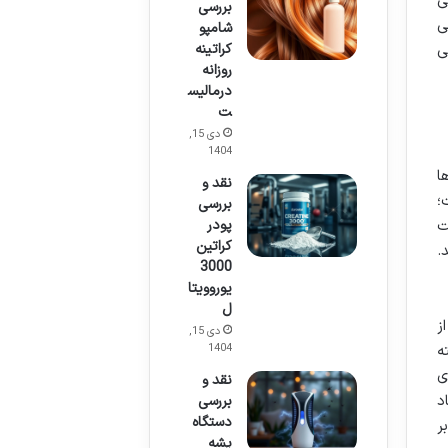
LUXE DESIGN PARIS طراحی
بررسی
ی
شامپو
کراتینه
ی
روزانه
درمالیس
ت
دی 15,
1404
ا
نقد و
؛
بررسی
 طبیعی پوست
پودر
کراتین
.
3000
یوروویتا
ل
ز
دی 15,
ه
1404
ی
نقد و
د
بررسی
دستگاه
ر
پشه