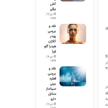
کش
برقی
دی 15,
1404
نقد و
ی
بررسی
پودر
کلاژن
هیدرا گلو
اورا
 ضد آفتاب فاربن با SPF30
دی 14,
1404
ر
آفتاب سوختگی و سرطان های پوستی هستند. SPF30 قادر است حدود ۹۷
نقد و
بررسی
قطره
بینی
ر
سیناماز
صلی پیری
سنابل
دید
دارو
UVA،  و IR محافظت
دی 13,