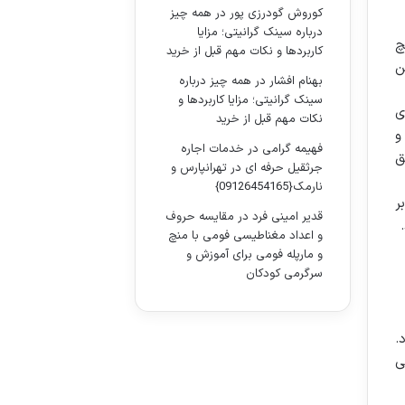
کوروش گودرزی پور
در
همه چیز
درباره سینک گرانیتی؛ مزایا
چ
کاربردها و نکات مهم قبل از خرید
ن
بهنام افشار
در
همه چیز درباره
سینک گرانیتی؛ مزایا کاربردها و
ی
نکات مهم قبل از خرید
و
فهیمه گرامی
در
خدمات اجاره
عریق
جرثقیل حرفه ای در تهرانپارس و
نارمک{09126454165}
بر
قدیر امینی فرد
در
مقایسه حروف
و اعداد مغناطیسی فومی با منچ
و مارپله فومی برای آموزش و
سرگرمی کودکان
.
ی