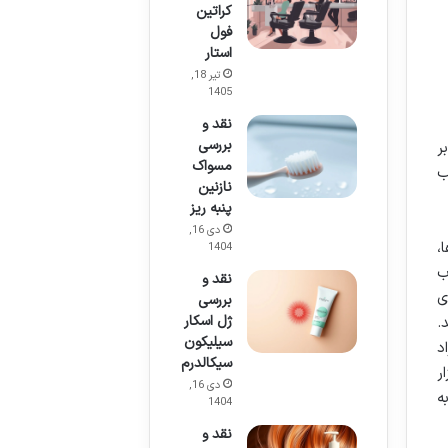
کراتین
فول
استار
تیر 18,
1405
نقد و
بررسی
ر
مسواک
۱۳ سال مناسب
نازنین
پنبه ریز
دی 16,
،
1404
ب
نقد و
ی
بررسی
ژل اسکار
.
سیلیکون
د
سیکالدرم
ار
دی 16,
ه
1404
نقد و