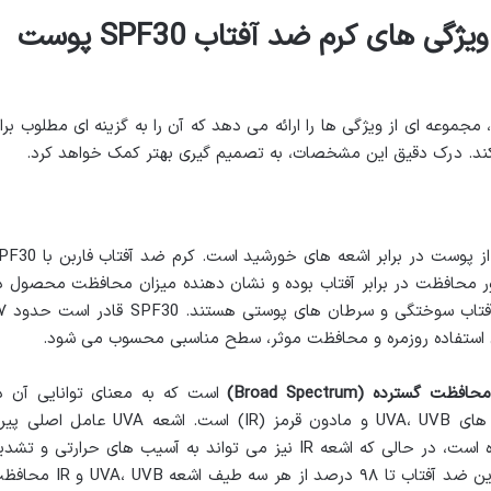
بررسی جامع مشخصات و ویژگی های کرم ضد آفتاب SPF30 پوست
حساس فاربن، مجموعه ای از ویژگی ها را ارائه می دهد که آن را به گزینه ای مطلوب برا
کند. درک دقیق این مشخصات، به تصمیم گیری بهتر کمک خواهد کرد.
مهم ترین وظیفه یک ضد آفتاب، محافظت از پوست در برابر اشعه های خورشید است. کرم
د SPF به معنای فاکتور محافظت در برابر آفتاب بوده و نشان دهنده میزان محافظت محصول د
برابر اشعه های UVB است که عامل اصلی 
محافظت گسترده (Broad Spectrum)
است که به معنای توانایی آن د
محافظت همزمان از پوست در برابر اشعه های UVA، UVB و مادون قرمز (IR) است. اشعه UVA عامل ا
زودرس پوست، ایجاد چروک و لکه های تیره است، در حالی که اشعه IR نیز می تواند به آسیب های حرارتی و تش
پیری پوست منجر شود. طبق ادعای فاربن، این ضد آفتاب تا ۹۸ درصد از هر سه طیف اشعه UVB