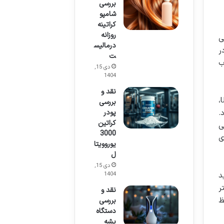
بررسی
شامپو
کراتینه
روزانه
ی
درمالیس
ر
ت
ب
دی 15,
1404
نقد و
عوامل متعددی می توانند حساسیت پوست را تحریک کنند. تابش مستقیم و طولانی مدت اشعه های UVA و UVB،
بررسی
.
پودر
کراتین
ی
3000
ی
یوروویتا
ل
دی 15,
د
1404
ر
نقد و
ظ
بررسی
دستگاه
پشه