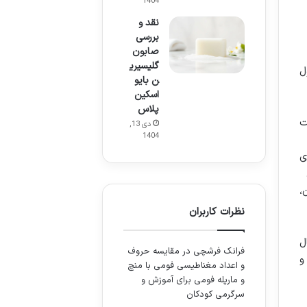
1404
نقد و
بررسی
صابون
گلیسیری
ل
ن بایو
اسکین
پلاس
ت
دی 13,
1404
ی
،
نظرات کاربران
ل
فرانک فرشچی
در
مقایسه حروف
و
و اعداد مغناطیسی فومی با منچ
و مارپله فومی برای آموزش و
سرگرمی کودکان