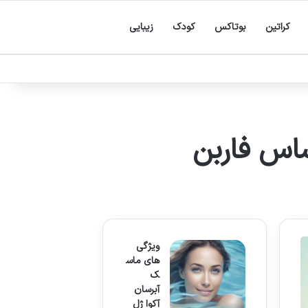
کراتین
بوتاکس
کودک
زیبایی
ویژگی
های ماس
ک
آبرسان
آکوا ژل