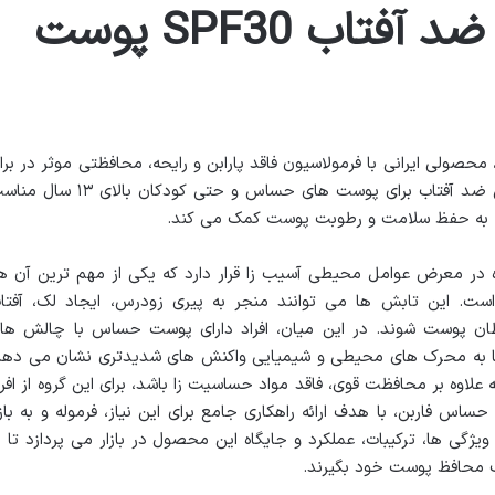
نقد و بررسی کرم ضد آفتاب SPF30 پوست
حساس فاربن، محصولی ایرانی با فرمولاسیون فاقد پارابن و رایحه، محافظتی موثر در براب
اشعه های مضر خورشید ارائه می دهد. این ضد آفتاب برای پوست های حساس و حتی کودکان بالای 
ان، به حفظ سلامت و رطوبت پوست کمک می کند.
در معرض عوامل محیطی آسیب زا قرار دارد که یکی از مهم ترین آن ها
فرابنفش (UV) خورشید است. این تابش ها می توانند منجر به پیری زودرس، ایجاد لک، آفتا
ان پوست شوند. در این میان، افراد دارای پوست حساس با چالش ها
ا به محرک های محیطی و شیمیایی واکنش های شدیدتری نشان می دهد
لاوه بر محافظت قوی، فاقد مواد حساسیت زا باشد، برای این گروه از افرا
 کرم ضد آفتاب SPF30 پوست حساس فاربن، با هدف ارائه راهکاری جامع برای این نیاز، فرموله و به باز
ژگی ها، ترکیبات، عملکرد و جایگاه این محصول در بازار می پردازد تا ب
ب محافظ پوست خود بگیرند.