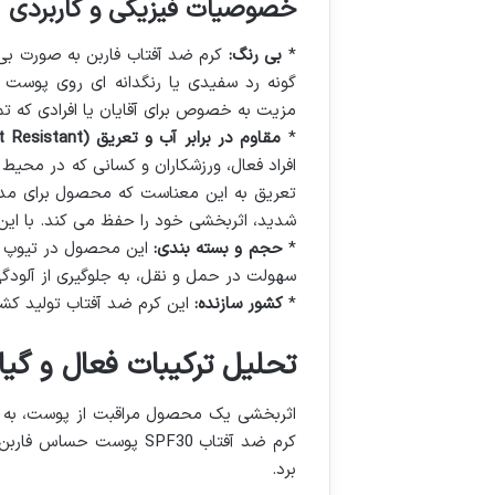
خصوصیات فیزیکی و کاربردی
*
بی رنگ:
کرم ضد آفتاب فاربن به صورت بی
گونه رد سفیدی یا رنگدانه ای روی پوست ب
مزیت به خصوص برای آقایان یا افرادی که تما
*
مقاوم در برابر آب و تعریق (Water & Sweat Resistant):
افراد فعال، ورزشکاران و کسانی که در محیط
شدید، اثربخشی خود را حفظ می کند. با این
*
حجم و بسته بندی:
سهولت در حمل و نقل، به جلوگیری از آلودگی
*
کشور سازنده:
این کرم ضد آفتاب تولید کشو
تحلیل ترکیبات فعال و گی
اثربخشی یک محصول مراقبت از پوست، به وی
کرم ضد آفتاب SPF30 پوست
برد.