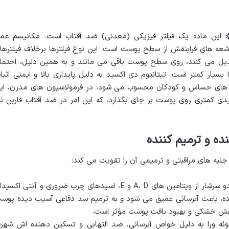
این ماده یک فیلتر فیزیکی (معدنی) ضد آفتاب است. مکانیسم عم
 اشعه های فرابنفش از سطح پوست است. این نوع فیلترها برخلاف فیلترها
بدیل می کنند، روی سطح پوست باقی می مانند و به همین دلیل، احتما
یار کمتر است. تیتانیوم دی اکسید به دلیل پایداری بالا و ایمنی اثبا
ت های حساس و کودکان محسوب می شود. در فرمولاسیون های مدرن، ای
دی کمتری روی پوست بر جای بگذارد، که این امر در ضد آفتاب فاربن نی
ه و ترمیم کننده
نبه های مراقبتی و ترمیمی آن را تقویت می کند:
آووکادو سرشار از ویتامین های A، D و E، اسیدهای چرب ضروری و آنتی اکسی
ده، باعث آبرسانی عمیق می شود و به ترمیم سد دفاعی آسیب دیده پوس
هش خشکی و بهبود بافت پوست مؤثر است.
وئه ورا به دلیل خواص آبرسانی، ضد التهابی و تسکین دهنده اش شهر