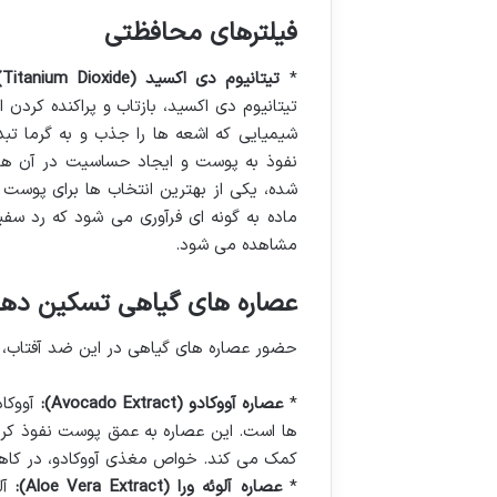
فیلترهای محافظتی
*
تیتانیوم دی اکسید (Titanium Dioxide):
تیتانیوم دی اکسید، بازتاب و پراکنده کردن
شیمیایی که اشعه ها را جذب و به گرما ت
نفوذ به پوست و ایجاد حساسیت در آن ها بس
شده، یکی از بهترین انتخاب ها برای پوس
ماده به گونه ای فرآوری می شود که رد سفی
مشاهده می شود.
عصاره های گیاهی تسکین دهند
حضور عصاره های گیاهی در این ضد آفتاب، ج
*
عصاره آووکادو (Avocado Extract):
ها است. این عصاره به عمق پوست نفوذ کر
کمک می کند. خواص مغذی آووکادو، در کا
*
عصاره آلوئه ورا (Aloe Vera Extract):
آل