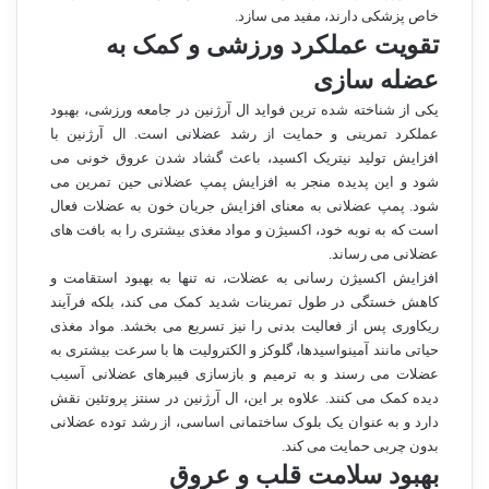
خاص پزشکی دارند، مفید می سازد.
تقویت عملکرد ورزشی و کمک به
عضله سازی
یکی از شناخته شده ترین فواید ال آرژنین در جامعه ورزشی، بهبود
عملکرد تمرینی و حمایت از رشد عضلانی است. ال آرژنین با
افزایش تولید نیتریک اکسید، باعث گشاد شدن عروق خونی می
شود و این پدیده منجر به افزایش پمپ عضلانی حین تمرین می
شود. پمپ عضلانی به معنای افزایش جریان خون به عضلات فعال
است که به نوبه خود، اکسیژن و مواد مغذی بیشتری را به بافت های
عضلانی می رساند.
افزایش اکسیژن رسانی به عضلات، نه تنها به بهبود استقامت و
کاهش خستگی در طول تمرینات شدید کمک می کند، بلکه فرآیند
ریکاوری پس از فعالیت بدنی را نیز تسریع می بخشد. مواد مغذی
حیاتی مانند آمینواسیدها، گلوکز و الکترولیت ها با سرعت بیشتری به
عضلات می رسند و به ترمیم و بازسازی فیبرهای عضلانی آسیب
دیده کمک می کنند. علاوه بر این، ال آرژنین در سنتز پروتئین نقش
دارد و به عنوان یک بلوک ساختمانی اساسی، از رشد توده عضلانی
بدون چربی حمایت می کند.
بهبود سلامت قلب و عروق