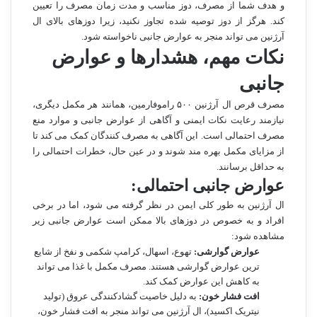
و هدف شما از مصرف، دوز مناسب و مدت زمان مصرف را تعیین
کند. هرگز از دوز توصیه شده تجاوز نکنید، زیرا دوزهای بالای ال
آرژنین می تواند منجر به عوارض جانبی ناخواسته شود.
نکات مهم، هشدارها و عوارض
جانبی
مصرف قرص ال آرژنین ۵۰۰ راموفارمین، همانند هر مکمل دیگری،
نیازمند رعایت نکات ایمنی و آگاهی از عوارض جانبی و موارد منع
مصرف احتمالی است. این آگاهی به مصرف کنندگان کمک می کند تا
از مزایای مکمل بهره مند شوند و در عین حال، خطرات احتمالی را
به حداقل برسانند.
عوارض جانبی احتمالی:
ال آرژنین به طور کلی ایمن در نظر گرفته می شود، اما در برخی
افراد و به خصوص در دوزهای بالا ممکن است عوارض جانبی زیر
مشاهده شود:
عوارض گوارشی:
تهوع، اسهال، کرامپ شکمی و نفخ از شایع
ترین عوارض گوارشی هستند. مصرف مکمل با غذا می تواند
به کاهش این عوارض کمک کند.
افت فشار خون:
به دلیل خاصیت گشادکنندگی عروق (تولید
نیتریک اکسید)، ال آرژنین می تواند منجر به افت فشار خون،