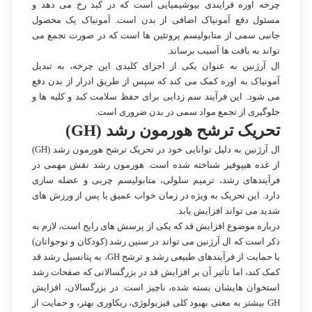
چرخه اوره فرآیندی بیوشیمیایی است که در کبد رخ می دهد و
مسئول دفع آمونیاک اضافی از بدن است. آمونیاک یک محصول
جانبی سمی از متابولیسم پروتئین ها است که در صورت تجمع می
تواند به بافت ها آسیب برساند.
ال آرژنین به عنوان یکی از اجزای کلیدی این چرخه، به تبدیل
آمونیاک به اوره کمک می کند که سپس از طریق ادرار از بدن دفع
می شود. این فرآیند سم زدایی برای حفظ سلامت کبد و کلیه ها و
جلوگیری از تجمع مواد سمی در بدن ضروری است.
تحریک ترشح هورمون رشد (GH)
ال آرژنین به دلیل توانایی خود در تحریک ترشح هورمون رشد (GH)
از غده هیپوفیز شناخته شده است. هورمون رشد نقش مهمی در
فرآیندهای رشد، ترمیم سلولی، متابولیسم چربی و عضله سازی
دارد. این تحریک به ویژه در زمان خواب عمیق یا پس از ورزش های
شدید می تواند افزایش یابد.
درباره موضوع افزایش قد که یکی از پرسش های رایج است، لازم به
ذکر است که ال آرژنین می تواند در سنین رشد (کودکان و نوجوانان)
با حمایت از فرآیندهای طبیعی رشد و ترشح GH، به پتانسیل رشد قد
کمک کند، اما تأثیر آن بر افزایش قد در بزرگسالانی که صفحات رشد
استخوان هایشان بسته شده، ناچیز است. در بزرگسالان، افزایش
GH بیشتر به معنی بهبود کلی فیزیولوژی، ریکاوری بهتر، و حمایت از