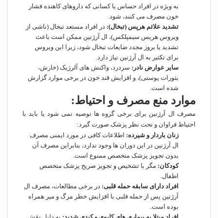
به ویژه در افراد حساس یا کسانی که داروهای کاهنده فشار
خون مصرف می کنند، شود.
تشدید علائم هرپس (تبخال):
در افراد مستعد تبخال (ناشی از
ویروس هرپس سیمپلکس)، ال آرژنین ممکن است باعث
تشدید یا بروز مجدد ضایعات تبخال شود، زیرا این ویروس
برای تکثیر به ال آرژنین نیاز دارد.
سایر عوارض نادر:
سردرد، واکنش های آلرژیک (خارش،
بثورات پوستی)، و افزایش قند خون در برخی موارد گزارش
شده است.
موارد منع مصرف و احتیاط:
مصرف ال آرژنین برای برخی گروه ها توصیه نمی شود یا باید با
احتیاط فراوان و تحت نظر پزشک صورت گیرد:
زنان باردار و شیرده:
اطلاعات کافی در مورد ایمنی مصرف
ال آرژنین در این دوران ها وجود ندارد، بنابراین مصرف آن
بدون تجویز پزشک متخصص ممنوع است.
کودکان:
مگر با تشخیص و تجویز صریح پزشک متخصص
اطفال.
افراد دارای سابقه حمله قلبی:
در برخی مطالعات، مصرف ال
آرژنین پس از حمله قلبی با افزایش خطر مرگ و میر همراه
بوده است.
افراد مبتلا به بیماری های کلیوی و کبدی شدید:
به دلیل نقش