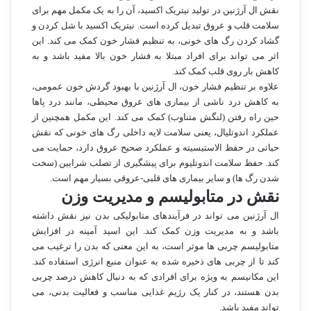
نقش ال آرژنین در تولید نیتریک اکسید، آن را به یک مکمل مهم برای
سلامت قلب و عروق تبدیل کرده است. نیتریک اکسید با شل کردن و
گشاد کردن رگ های خونی، به تنظیم فشار خون کمک می کند. این
اثر می تواند برای افراد مبتلا به فشار خون بالا مفید باشد و به
کاهش بار روی قلب کمک کند.
علاوه بر تنظیم فشار خون، ال آرژنین با بهبود گردش خون عمومی،
به کاهش درد ناشی از بیماری های عروق محیطی، مانند درد پاها
حین راه رفتن (لنگش متناوب) کمک می کند. این مکمل همچنین از
عملکرد اندوتلیال، یعنی سلامت لایه داخلی رگ های خونی که نقش
حیاتی در حفظ الاستیسیته و عملکرد صحیح عروق دارد، حمایت می
کند. حفظ سلامت اندوتلیوم برای پیشگیری از تصلب شرایین (سخت
شدن رگ ها) و سایر بیماری های قلبی-عروقی بسیار مهم است.
نقش در متابولیسم و مدیریت وزن
ال آرژنین می تواند در فرآیندهای متابولیکی بدن نیز نقش داشته
باشد و به مدیریت وزن کمک کند. این اسید آمینه در افزایش
متابولیسم چربی ها موثر است، به این معنی که بدن را ترغیب می
کند تا از چربی های ذخیره شده به عنوان منبع انرژی استفاده کند.
این مکانیسم به ویژه برای افرادی که به دنبال کاهش درصد چربی
بدن هستند، در کنار یک رژیم غذایی مناسب و فعالیت بدنی، می
تواند مفید باشد.