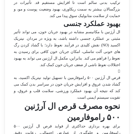
ترکیب بدنی سالم است تا افزایش مستقیم قد. تأثیرات در
بزرگسالان بیشتر به سمت ریکاوری، بهبود وضعیت پوست و مو، و
حمایت از سلامت متابولیک سوق پیدا می کند.
بهبود عملکرد جنسی
ال آرژنین با مکانیسم مشابه در بهبود جریان خون، می تواند تأثیر
مثبتی بر عملکرد جنسی داشته باشد، به ویژه در مردان. نیتریک
اکسید (NO) نقش کلیدی در فرآیند نعوظ دارد؛ با گشاد کردن رگ
های خونی آلت تناسلی، امکان جریان خون کافی برای رسیدن به
نعوظ را فراهم می کند. بنابراین، مکمل ال آرژنین می تواند به بهبود
اختلالات نعوظ ناشی از ضعف جریان خون کمک کند.
قرص ال آرژنین ۵۰۰ راموفارمین با تسهیل تولید نیتریک اکسید، به
گشاد شدن عروق و افزایش جریان خون در سراسر بدن کمک می
کند که نتیجه آن بهبود عملکرد ورزشی، سلامت قلب و عروق، و
تقویت سیستم ایمنی است.
نحوه مصرف قرص ال آرژنین
۵۰۰ راموفارمین
برای بهره برداری حداکثری از فواید قرص ال آرژنین ۵۰۰
راموفارمین و جلوگیری از عوارض احتمالی، رعایت دقیق