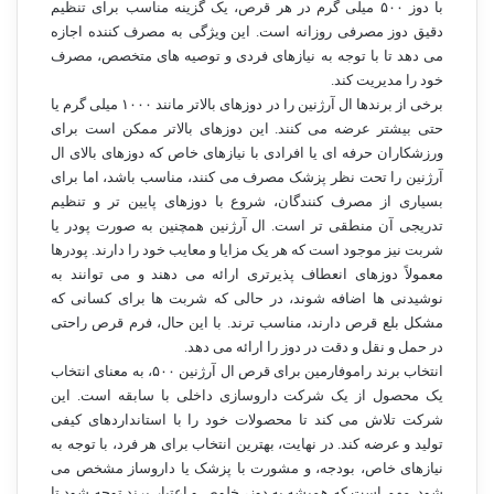
با دوز ۵۰۰ میلی گرم در هر قرص، یک گزینه مناسب برای تنظیم
دقیق دوز مصرفی روزانه است. این ویژگی به مصرف کننده اجازه
می دهد تا با توجه به نیازهای فردی و توصیه های متخصص، مصرف
خود را مدیریت کند.
برخی از برندها ال آرژنین را در دوزهای بالاتر مانند ۱۰۰۰ میلی گرم یا
حتی بیشتر عرضه می کنند. این دوزهای بالاتر ممکن است برای
ورزشکاران حرفه ای یا افرادی با نیازهای خاص که دوزهای بالای ال
آرژنین را تحت نظر پزشک مصرف می کنند، مناسب باشد، اما برای
بسیاری از مصرف کنندگان، شروع با دوزهای پایین تر و تنظیم
تدریجی آن منطقی تر است. ال آرژنین همچنین به صورت پودر یا
شربت نیز موجود است که هر یک مزایا و معایب خود را دارند. پودرها
معمولاً دوزهای انعطاف پذیرتری ارائه می دهند و می توانند به
نوشیدنی ها اضافه شوند، در حالی که شربت ها برای کسانی که
مشکل بلع قرص دارند، مناسب ترند. با این حال، فرم قرص راحتی
در حمل و نقل و دقت در دوز را ارائه می دهد.
انتخاب برند راموفارمین برای قرص ال آرژنین ۵۰۰، به معنای انتخاب
یک محصول از یک شرکت داروسازی داخلی با سابقه است. این
شرکت تلاش می کند تا محصولات خود را با استانداردهای کیفی
تولید و عرضه کند. در نهایت، بهترین انتخاب برای هر فرد، با توجه به
نیازهای خاص، بودجه، و مشورت با پزشک یا داروساز مشخص می
شود. مهم است که همیشه به دوز، خلوص و اعتبار برند توجه شود تا