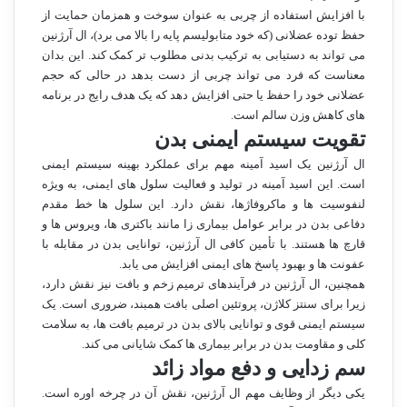
با افزایش استفاده از چربی به عنوان سوخت و همزمان حمایت از
حفظ توده عضلانی (که خود متابولیسم پایه را بالا می برد)، ال آرژنین
می تواند به دستیابی به ترکیب بدنی مطلوب تر کمک کند. این بدان
معناست که فرد می تواند چربی از دست بدهد در حالی که حجم
عضلانی خود را حفظ یا حتی افزایش دهد که یک هدف رایج در برنامه
های کاهش وزن سالم است.
تقویت سیستم ایمنی بدن
ال آرژنین یک اسید آمینه مهم برای عملکرد بهینه سیستم ایمنی
است. این اسید آمینه در تولید و فعالیت سلول های ایمنی، به ویژه
لنفوسیت ها و ماکروفاژها، نقش دارد. این سلول ها خط مقدم
دفاعی بدن در برابر عوامل بیماری زا مانند باکتری ها، ویروس ها و
قارچ ها هستند. با تأمین کافی ال آرژنین، توانایی بدن در مقابله با
عفونت ها و بهبود پاسخ های ایمنی افزایش می یابد.
همچنین، ال آرژنین در فرآیندهای ترمیم زخم و بافت نیز نقش دارد،
زیرا برای سنتز کلاژن، پروتئین اصلی بافت همبند، ضروری است. یک
سیستم ایمنی قوی و توانایی بالای بدن در ترمیم بافت ها، به سلامت
کلی و مقاومت بدن در برابر بیماری ها کمک شایانی می کند.
سم زدایی و دفع مواد زائد
یکی دیگر از وظایف مهم ال آرژنین، نقش آن در چرخه اوره است.