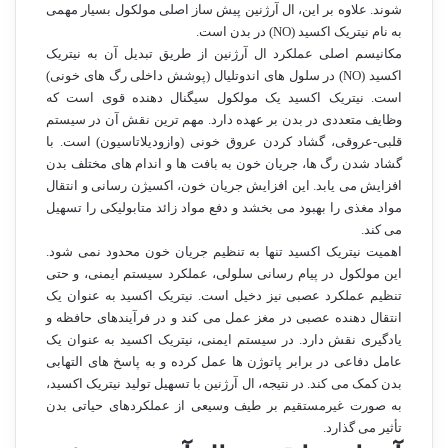
شوند. علاوه بر این، ال آرژنین پیش ساز اصلی مولکول بسیار مهمی
به نام نیتریک اکسید (NO) در بدن است.
مکانیسم اصلی عملکرد ال آرژنین از طریق تبدیل آن به نیتریک
اکسید (NO) در سلول های اندوتلیال (پوشش داخلی رگ های خونی)
است. نیتریک اکسید یک مولکول سیگنال دهنده قوی است که
وظایف متعددی در بدن بر عهده دارد. مهم ترین نقش آن در سیستم
قلبی-عروقی، گشاد کردن عروق خونی (وازودیلاتاسیون) است. با
گشاد شدن رگ ها، جریان خون به بافت ها و اندام های مختلف بدن
افزایش می یابد. این افزایش جریان خون، اکسیژن رسانی و انتقال
مواد مغذی را بهبود می بخشد و دفع مواد زائد متابولیکی را تسهیل
می کند.
اهمیت نیتریک اکسید تنها به تنظیم جریان خون محدود نمی شود.
این مولکول در پیام رسانی سلولی، عملکرد سیستم ایمنی، و حتی
تنظیم عملکرد عصبی نیز دخیل است. نیتریک اکسید به عنوان یک
انتقال دهنده عصبی در مغز عمل می کند و در فرآیندهای حافظه و
یادگیری نقش دارد. در سیستم ایمنی، نیتریک اکسید به عنوان یک
عامل دفاعی در برابر پاتوژن ها عمل کرده و به پاسخ های التهابی
بدن کمک می کند. در نتیجه، ال آرژنین با تسهیل تولید نیتریک اکسید،
به صورت غیرمستقیم بر طیف وسیعی از عملکردهای حیاتی بدن
تأثیر می گذارد.