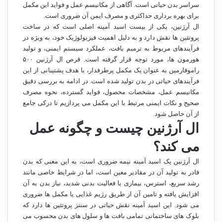
سراسر بدن حیاتی است. آگاهی از مکانیسم عمل و فواید این مکمل
برای بهره برداری حداکثری و مصرف ایمن آن ضروری است.
ال آرژنین، یکی از بیست اسید آمینه اصلی است که در ساخت
پروتئین ها نقش دارد و به دلیل اهمیت فیزیولوژیک خود، به ویژه در
فرآیندهای مربوط به ترمیم بافت، عملکرد سیستم ایمنی، و تولید
هورمون ها، مورد توجه قرار گرفته است. قرص ال آرژنین ۵۰۰
راموفارمین به عنوان یک مکمل پرطرفدار، با هدف پشتیبانی از این
فرآیندهای حیاتی در بدن تولید شده است. در ادامه به بررسی دقیق
مکانیسم عمل، مشخصات محصول، فواید گسترده، نحوه مصرف
صحیح و نکات ایمنی مرتبط با این مکمل می پردازیم تا درکی جامع
از آن حاصل شود.
ال آرژنین چیست و چگونه عمل
می کند؟
ال آرژنین یک اسید آمینه نیمه ضروری است، به این معنی که بدن
قادر به تولید آن در مقادیر معین است، اما در شرایط خاصی مانند
رشد سریع، استرس، بیماری یا فعالیت بدنی شدید، نیاز بدن به آن
افزایش یافته و تامین آن از طریق رژیم غذایی یا مکمل ها ضروری
می شود. این اسید آمینه نقش حیاتی در سنتز پروتئین ها دارد که
بلوک های ساختمانی تمامی بافت ها و سلول های بدن محسوب می