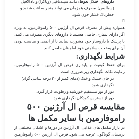
داروهای اختلال نعوظ:
مانند سیلدنافیل (ویاگرا) و تادالافیل
(سیالیس). مصرف همزمان می تواند منجر به افت شدید و
خطرناک فشار خون شود.
همواره پیش از مصرف قرص ال آرژنین ۵۰۰ راموفارمین، به ویژه
اگر دارای بیماری خاصی هستید یا داروهای دیگری مصرف می کنید،
با پزشک یا داروساز خود مشورت نمایید تا از ایمنی و مناسب بودن
آن برای وضعیت سلامتی خود اطمینان حاصل کنید.
شرایط نگهداری:
برای حفظ کیفیت و پایداری قرص ال آرژنین ۵۰۰ راموفارمین،
رعایت نکات نگهداری زیر ضروری است:
در جای خشک و خنک (دمای کمتر از ۳۰ درجه سانتی گراد)
نگهداری شود.
دور از نور مستقیم خورشید و رطوبت قرار گیرد.
دور از دسترس کودکان نگهداری شود.
مقایسه قرص ال آرژنین ۵۰۰
راموفارمین با سایر مکمل ها
در بازار مکمل های غذایی، ال آرژنین در دوزها و اشکال مختلفی از
برندهای گوناگون عرضه می شود. قرص ال آرژنین ۵۰۰ راموفارمین