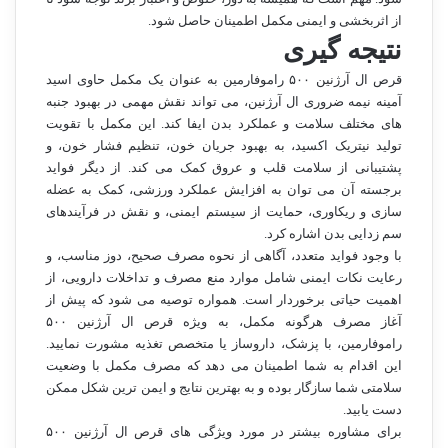
از اثربخشی و ایمنی مکمل اطمینان حاصل شود.
نتیجه گیری
قرص ال آرژنین ۵۰۰ راموفارمین به عنوان یک مکمل حاوی اسید
آمینه نیمه ضروری ال آرژنین، می تواند نقش مهمی در بهبود جنبه
های مختلف سلامت و عملکرد بدن ایفا کند. این مکمل با تقویت
تولید نیتریک اکسید، به بهبود جریان خون، تنظیم فشار خون، و
پشتیبانی از سلامت قلب و عروق کمک می کند. از دیگر فواید
برجسته آن می توان به افزایش عملکرد ورزشی، کمک به عضله
سازی و ریکاوری، حمایت از سیستم ایمنی، و نقش در فرآیندهای
سم زدایی بدن اشاره کرد.
با وجود فواید متعدد، آگاهی از نحوه مصرف صحیح، دوز مناسب، و
رعایت نکات ایمنی شامل موارد منع مصرف و تداخلات دارویی، از
اهمیت حیاتی برخوردار است. همواره توصیه می شود که پیش از
آغاز مصرف هرگونه مکمل، به ویژه قرص ال آرژنین ۵۰۰
راموفارمین، با پزشک، داروساز یا متخصص تغذیه مشورت نمایید.
این اقدام به شما اطمینان می دهد که مصرف مکمل با وضعیت
سلامتی شما سازگار بوده و به بهترین نتایج و ایمن ترین شکل ممکن
دست یابید.
برای مشاوره بیشتر در مورد ویژگی های قرص ال آرژنین ۵۰۰