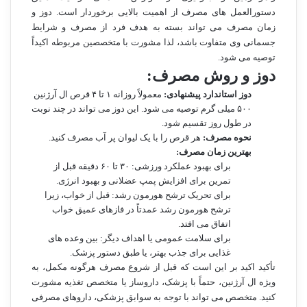
دستورالعمل های مصرف از اهمیت بالایی برخوردار است. دوز و
زمان مصرف می تواند بسته به هدف فرد از مصرف و شرایط
جسمانی وی متفاوت باشد، لذا مشورت با متخصصین مربوطه اکیداً
توصیه می شود.
دوز و روش مصرف:
دوز استاندارد پیشنهادی:
معمولاً روزانه ۱ تا ۴ قرص ال آرژنین
۵۰۰ میلی گرم توصیه می شود. این دوز می تواند در چند نوبت
در طول روز تقسیم شود.
نحوه مصرف:
هر قرص را با یک لیوان پر آب مصرف کنید.
بهترین زمان مصرف:
برای بهبود عملکرد ورزشی: ۳۰ تا ۶۰ دقیقه قبل از
تمرین برای افزایش پمپ عضلانی و بهبود انرژی.
برای تحریک ترشح هورمون رشد: قبل از خواب، زیرا
ترشح هورمون رشد عمدتاً در فازهای عمیق خواب
اتفاق می افتد.
برای سلامت عمومی یا اهداف دیگر: بین وعده های
غذایی برای جذب بهتر، یا طبق دستور پزشک.
تأکید اکید بر این است که قبل از شروع مصرف هرگونه مکمل، به
ویژه ال آرژنین، حتماً با پزشک، داروساز یا متخصص تغذیه مشورت
کنید. متخصص می تواند با توجه به سوابق پزشکی، داروهای مصرفی