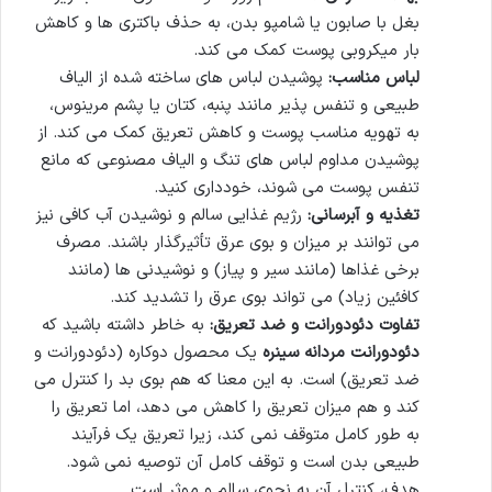
بغل با صابون یا شامپو بدن، به حذف باکتری ها و کاهش
بار میکروبی پوست کمک می کند.
لباس مناسب:
پوشیدن لباس های ساخته شده از الیاف
طبیعی و تنفس پذیر مانند پنبه، کتان یا پشم مرینوس،
به تهویه مناسب پوست و کاهش تعریق کمک می کند. از
پوشیدن مداوم لباس های تنگ و الیاف مصنوعی که مانع
تنفس پوست می شوند، خودداری کنید.
تغذیه و آبرسانی:
رژیم غذایی سالم و نوشیدن آب کافی نیز
می توانند بر میزان و بوی عرق تأثیرگذار باشند. مصرف
برخی غذاها (مانند سیر و پیاز) و نوشیدنی ها (مانند
کافئین زیاد) می تواند بوی عرق را تشدید کند.
تفاوت دئودورانت و ضد تعریق:
به خاطر داشته باشید که
دئودورانت مردانه سینره
یک محصول دوکاره (دئودورانت و
ضد تعریق) است. به این معنا که هم بوی بد را کنترل می
کند و هم میزان تعریق را کاهش می دهد، اما تعریق را
به طور کامل متوقف نمی کند، زیرا تعریق یک فرآیند
طبیعی بدن است و توقف کامل آن توصیه نمی شود.
هدف، کنترل آن به نحوی سالم و موثر است.