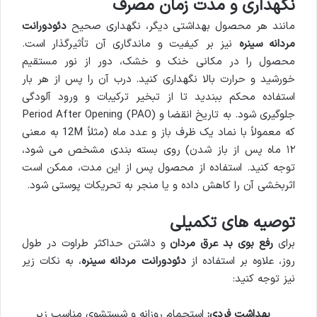
نگهداری و مدت زمان مصرف
مانند هر محصول بهداشتی دیگر، نگهداری صحیح
دئودورانت
مردانه سینره
نیز بر کیفیت و ماندگاری آن تأثیرگذار است.
محصول را در مکانی خنک و خشک، دور از نور مستقیم
خورشید و حرارت بالا نگهداری کنید. درب آن را پس از هر بار
استفاده محکم ببندید تا از تبخیر ترکیبات و ورود آلودگی
جلوگیری شود. به تاریخ انقضا و Period After Opening (PAO)
که معمولاً با نماد یک ظرف باز و عدد ماه (مثلاً 12M به معنی
۱۲ ماه پس از باز شدن) روی بسته بندی مشخص می شود،
توجه کنید. استفاده از محصول پس از این مدت، ممکن است
اثربخشی آن را کاهش داده و یا منجر به تحریکات پوستی شود.
توصیه های تکمیلی
برای
رفع بوی بد عرق مردان
و داشتن حداکثر طراوت در طول
روز، علاوه بر استفاده از
دئودورانت مردانه سینره
، به نکات زیر
نیز توجه کنید:
بهداشت فردی:
استحمام روزانه و شستشوی مناسب زیر