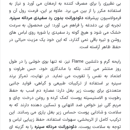
بی نظیری را برای مصرف کننده به ارمغان می آورد و نیاز به
استفاده مکرر را از بین می برد. علاوه بر این، فرمت رول آن و
فرمولاسیون پیشرفته
دئودورانت بدون رد سفیدی مردانه سینره
،
تجربه ای بی دغدغه را فراهم می آورد؛ این محصول به سرعت
خشک می شود و هیچ گونه رد سفیدی یا شوره روی لباس های
روشن و تیره باقی نمی گذارد، که این خود یک مزیت حیاتی در
حفظ ظاهر آراسته است.
رایحه گرم و دلنشین Flame نیز، نه تنها بوی خوشی را در طول
روز منتشر می کند، بلکه با ماندگاری خود، حس طراوت و
اعتماد به نفس را تقویت می نماید. در نهایت، تمرکز برند
سینره بر استفاده از ترکیبات طبیعی و گیاهی، فواید جانبی
متعددی برای پوست زیر بغل دارد؛ عصاره دم اسب به حفظ
رطوبت و الاستیسیته پوست کمک کرده و روغن درخت چای و
مریم گلی نیز خواص ضد التهابی و تسکین دهنده دارند که به
سلامت و شادابی پوست حساس زیر بغل یاری می رسانند. این
ترکیب کامل از اثربخشی، سهولت استفاده، حفظ زیبایی لباس و
توجه به سلامت پوست،
دئودورانت مردانه سینره
را به گزینه ای