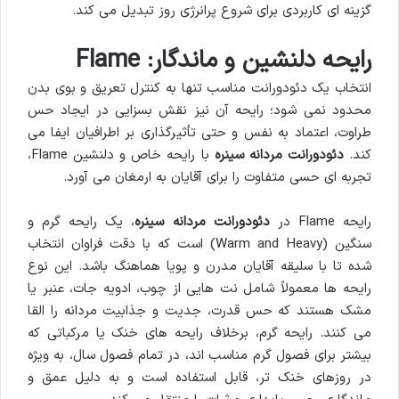
گزینه ای کاربردی برای شروع پرانرژی روز تبدیل می کند.
رایحه دلنشین و ماندگار: Flame
انتخاب یک دئودورانت مناسب تنها به کنترل تعریق و بوی بدن
محدود نمی شود؛ رایحه آن نیز نقش بسزایی در ایجاد حس
طراوت، اعتماد به نفس و حتی تأثیرگذاری بر اطرافیان ایفا می
کند.
دئودورانت مردانه سینره
با رایحه خاص و دلنشین Flame،
تجربه ای حسی متفاوت را برای آقایان به ارمغان می آورد.
رایحه Flame در
دئودورانت مردانه سینره
، یک رایحه گرم و
سنگین (Warm and Heavy) است که با دقت فراوان انتخاب
شده تا با سلیقه آقایان مدرن و پویا هماهنگ باشد. این نوع
رایحه ها معمولاً شامل نت هایی از چوب، ادویه جات، عنبر یا
مشک هستند که حس قدرت، جدیت و جذابیت مردانه را القا
می کنند. رایحه گرم، برخلاف رایحه های خنک یا مرکباتی که
بیشتر برای فصول گرم مناسب اند، در تمام فصول سال، به ویژه
در روزهای خنک تر، قابل استفاده است و به دلیل عمق و