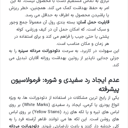
نیازی به تماس مستقیم دست با محصول نیست، که این
امر به حفظ بهداشت کمک می کند. همچنین، خطر ریزش
یا پاشیدن محصول به اطراف به حداقل می رسد.
قابلیت حمل آسان:
بسته بندی رول آن معمولاً جمع وجور
و سبک است، که امکان حمل آن در کیف ورزشی، کوله
پشتی یا حتی جیب را فراهم می کند و برای استفاده در
هر زمان و مکان مناسب است.
این سهولت در کاربرد، به سرعت
دئودورانت مردانه سینره
را به
جزئی جدایی ناپذیر از روتین بهداشت روزانه آقایان تبدیل می
کند.
عدم ایجاد رد سفیدی و شوره: فرمولاسیون
پیشرفته
یکی از رایج ترین مشکلات در استفاده از دئودورانت ها، به ویژه
انواع پودری یا کرمی، ایجاد رد سفیدی (White Marks) بر روی
لباس های تیره و یا لکه های زرد (Yellow Stains) بر روی لباس
های روشن است. این لکه ها می توانند ظاهر آراسته فرد را به
کلی خدشه دار کنند و باعث نارضایتی شوند.
دئودورانت مردانه