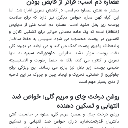
عصاره دم اسب: فراتر از قابض بودن
پیشتر به نقش عصاره دم اسب در کاهش تعریق اشاره شد. اما
این گیاه کهن سال، خواص دیگری نیز دارد که برای سلامت
پوست زیر بغل مفید است. عصاره دم اسب غنی از سیلیس
(Silica) است که یک ماده معدنی حیاتی برای تشکیل کلاژن و
الاستین در پوست محسوب می شود. سیلیس به حفظ ساختار
و انعطاف پذیری پوست کمک می کند و می تواند در بهبود کلی
بافت پوست موثر باشد. بنابراین،
دئودورانت سینره
نه تنها
تعریق را کنترل می کند، بلکه به حفظ رطوبت و الاستیسیته
طبیعی پوست زیر بغل نیز یاری می رساند. این ویژگی برای
جلوگیری از خشکی، تحریک و ایجاد چین و چروک در این ناحیه
از بدن بسیار مهم است.
روغن درخت چای و مریم گلی: خواص ضد
التهابی و تسکین دهنده
روغن درخت چای و عصاره مریم گلی، علاوه بر خاصیت آنتی
باکتریال قدرتمندشان، دارای خواص ضد التهابی و تسکین