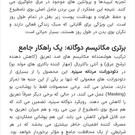
تجزیه لیپیدها و پروتئین های موجود در عرق جلوگیری می
کنند. نتیجه این عملکرد، از بین بردن عامل اصلی بوی نامطبوع
و حفظ طراوت و بهداشت پوست زیر بغل در تمام طول روز
است. این ویژگی برای آقایانی که سبک زندگی فعالی دارند و
نگران بوی بدن در طول روز هستند، بسیار حیاتی است.
برتری مکانیسم دوگانه: یک راهکار جامع
ترکیب هوشمندانه مکانیسم های ضد تعریق (کاهش دهنده
ترشح عرق) و آنتی باکتریال (مهار کننده باکتری های مولد بو)
در
دئودورانت مردانه سینره
، این محصول را از بسیاری از
دئودورانت های معمولی که تنها بر یکی از این جنبه ها تمرکز
دارند، متمایز می کند. برخی محصولات فقط با پوشاندن بو
(Masking) عمل می کنند، در حالی که برخی دیگر صرفاً تعریق
را کاهش می دهند. رویکرد دوگانه سینره، تضمین می کند که
هم منبع بوی نامطبوع از بین می رود و هم میزان تعریق به
حد قابل قبولی کاهش می یابد. این هم پوشانی عملکردی، به
مصرف کننده اطمینان خاطر بیشتری می بخشد که در هر
شرایطی، از یک محافظت جامع و مؤثر برخوردار خواهد بود.