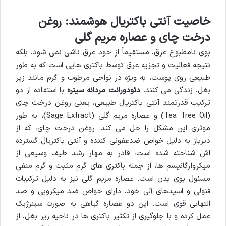
خاصیت آنتی باکتریال هوشمند: روغن
درخت چای و عصاره مریم گلی
بوی نامطبوع عرق، مستقیماً از خود عرق ناشی نمی شود، بلکه
نتیجه فعالیت و تجزیه عرق توسط باکتری هایی است که به طور
طبیعی روی پوست، به ویژه در نواحی مرطوب و گرم مانند زیر
بغل، زندگی می کنند.
دئودورانت مردانه سینره
با استفاده از دو
ترکیب قدرتمند آنتی باکتریال طبیعی، یعنی روغن درخت چای
(Tea Tree Oil) و عصاره مریم گلی (Sage Extract)، به طور
موثری این مشکل را حل می کند. روغن درخت چای، که از
دیرباز به دلیل خواص ضدعفونی کننده و آنتی باکتریال گسترده
اش شناخته شده است، قادر به مهار رشد طیف وسیعی از
میکروارگانیسم ها، از جمله باکتری های گرم مثبت و گرم منفی
مسئول بوی بدن است. عصاره مریم گلی نیز به دلیل ترکیبات
فنولی و اسیدهای آلی خود، دارای خواص ضد میکروبی و ضد
التهابی قوی است. این دو عصاره گیاهی به صورت سینرژیک
عمل کرده و با جلوگیری از تکثیر باکتری ها در ناحیه زیر بغل، از