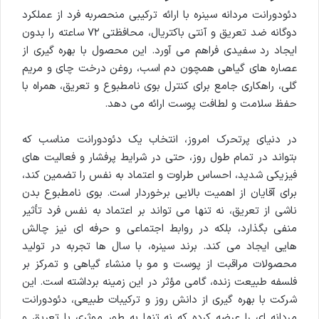
دئودورانت مردانه سینره با ارائه ترکیبی منحصربه فرد از عملکرد
دوگانه ضد تعریق و آنتی باکتریال، محافظتی ۷۲ ساعته را بدون
ایجاد رد سفیدی فراهم می آورد. این محصول با بهره گیری از
عصاره های گیاهی همچون دم اسب، روغن درخت چای و مریم
گلی، راهکاری جامع برای کنترل بوی نامطبوع و تعریق، همراه با
حفظ سلامت و لطافت پوست ارائه می دهد.
در دنیای پرتحرک امروز، انتخاب یک دئودورانت مناسب که
بتواند در تمام طول روز، حتی در شرایط پرفشار و فعالیت های
فیزیکی شدید، احساس طراوت و اعتماد به نفس را تضمین کند،
برای آقایان از اهمیت بالایی برخوردار است. بوی نامطبوع بدن
ناشی از تعریق، نه تنها می تواند بر اعتماد به نفس فرد تأثیر
منفی بگذارد، بلکه در روابط اجتماعی و حرفه ای نیز چالش
هایی ایجاد می کند. برند سینره، با سال ها تجربه در تولید
محصولات مراقبت از پوست و مو با منشاء گیاهی و تمرکز بر
فلسفه طبیعت زنده، گامی مؤثر در این زمینه برداشته است. این
شرکت با بهره گیری از دانش روز و ترکیبات طبیعی، دئودورانت
مردانه ای را عرضه کرده که نه تنها به طور موثری با تعریق و