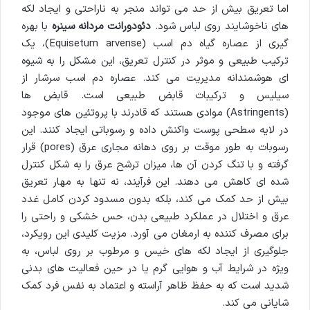
اما تعریق بیش از حد می تواند منجر به ناراحتی و ایجاد لکه
های ناخوشایند روی لباس شود.
دئودورانت مردانه سینره
با بهره
گیری از عصاره گیاه دم اسب (Equisetum arvense)، یک
ترکیب طبیعی و موثر در کنترل تعریق، این مشکل را به شیوه
ای هوشمندانه مدیریت می کند. عصاره دم اسب سرشار از
سیلیس و ترکیبات قابض طبیعی است. قابض ها
(Astringents) موادی هستند که قادرند با پروتئین های موجود
در لایه سطحی پوست واکنش داده و رسوباتی ایجاد کنند. این
رسوبات به طور موقت بر روی دهانه مجاری عرق (pores) قرار
گرفته و با تنگ کردن آن ها، میزان ترشح عرق را به شکل کنترل
شده ای کاهش می دهند. این فرآیند، نه تنها به مهار تعریق
بیش از حد کمک می کند، بلکه بدون مسدود کردن کامل غدد
عرق و اختلال در عملکرد طبیعی بدن، حس خشکی و راحتی را
برای مصرف کننده به ارمغان می آورد. مزیت کلیدی این رویکرد،
جلوگیری از ایجاد لکه های خیس و مرطوب بر روی لباس، به
ویژه در شرایط آب و هوایی گرم یا در حین فعالیت های بدنی
شدید است که به حفظ ظاهر آراسته و اعتماد به نفس فرد کمک
شایانی می کند.