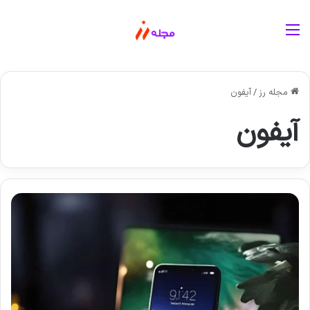
منو
مجله رز
/
آیفون
آیفون