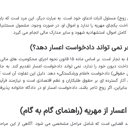
وج) مسئول اثبات ادعای خود است. به عبارت دیگر، این مرد است که بای
داخت یکجای مهریه را ندارد و اموال او، در صورت وجود، مشمول مستثنیا
 کامل اموال، استشهادیه شهود و سایر مدارک مالی انجام می گیرد.
جر نمی تواند دادخواست اعسار دهد؟)
یکی از استثنائات مهم در قانون اعسار، مربوط به تجار است. بر اساس ماده ۱۵ قانون نحوه اجرای محکومیت های ما
داخت دیون خود را ندارد، نمی تواند دادخواست اعسار تقدیم کند. به جا
ومی حقوقی) دادخواست «اعلام ورشکستگی» دهد. دلیل این تفاوت آن است ک
 آثار گسترده ای بر حقوق طلبکاران و نظم اقتصادی است و نیازمند فرآین
براین، اگر زوج تاجر باشد، دادخواست اعسار او در دادگاه خانواده پذیرفت
سار از مهریه (راهنمای گام به گام)
یند قضایی است که شامل مراحل مشخصی می شود. آگاهی از این مراح