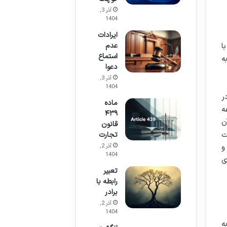
آذر 3,
1404
ایرادات
عدم
ا
استماع
ه
دعوا
آذر 3,
1404
ر
ماده
ه
۴۳۹
ن
قانون
ت
تجارت
آذر 2,
و
1404
مای
تعبیر
رابطه با
برادر
آذر 2,
1404
ه