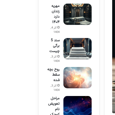
مهریه
زندان
دارد
۱۴۰۴
آذر 4,
1404
سند 5
برگی
چیست
آذر 3,
1404
روح بچه
سقط
شده
آذر 3,
1404
مراحل
تعویض
نام
کوچک