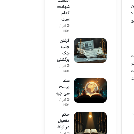
انگشت
ن
شهادت
۱۳۹۴ تبیین شده
کدام
است
ی
آذر 1,
1404
گرفتن
جلب
چک
ت
برگشتی
م
آذر 1,
ت
1404
ت
سند
بیست
سی چیه
آذر 1,
1404
حکم
مفعول
در لواط
آذر 1,