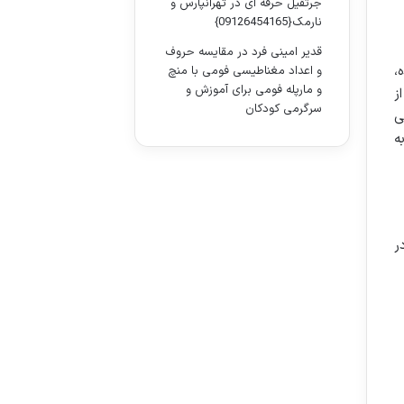
جرثقیل حرفه ای در تهرانپارس و
نارمک{09126454165}
قدیر امینی فرد
در
مقایسه حروف
،
و اعداد مغناطیسی فومی با منچ
و مارپله فومی برای آموزش و
ز
سرگرمی کودکان
ی
ه
ر