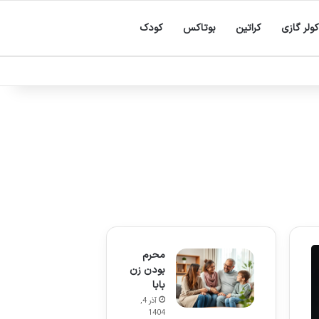
کولر گازی
کراتین
بوتاکس
کودک
محرم
بودن زن
بابا
آذر 4,
1404