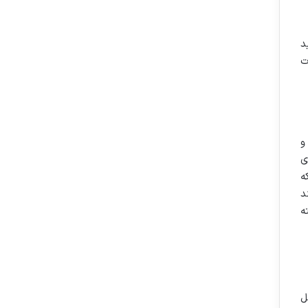
د
ت
لی و
ی
ه
د
ه
ل