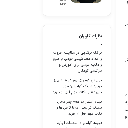
1404
ت
نظرات کاربران
فرانک فرشچی
در
مقایسه حروف
و اعداد مغناطیسی فومی با منچ
ر
و مارپله فومی برای آموزش و
سرگرمی کودکان
کوروش گودرزی پور
در
همه چیز
درباره سینک گرانیتی؛ مزایا
کاربردها و نکات مهم قبل از خرید
ت
بهنام افشار
در
همه چیز درباره
ه
سینک گرانیتی؛ مزایا کاربردها و
ت
نکات مهم قبل از خرید
و
فهیمه گرامی
در
خدمات اجاره