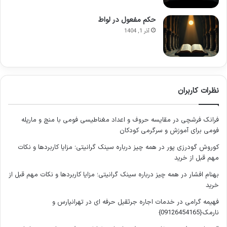
تبیین مفاهیم بنیادین ورشکستگی و
حکم مفعول در لواط
شرکت های اشخاص
آذر 1, 1404
برای درک دقیق ماده ۴۳۹ قانون تجارت و تبصره آن، آشنایی با
مفاهیم حقوقی پایه که در این ماده به کار رفته اند، ضروری است.
این بخش به تعریف و تبیین واژگان و اصطلاحات کلیدی می پردازد.
نظرات کاربران
مفهوم حقوقی ورشکستگی
فرانک فرشچی
در
مقایسه حروف و اعداد مغناطیسی فومی با منچ و مارپله
ورشکستگی، حالتی است که برای یک تاجر پیش می آید و نشان
فومی برای آموزش و سرگرمی کودکان
دهنده توقف او از پرداخت دیونی است که بر عهده دارد. این مفهوم
کوروش گودرزی پور
در
همه چیز درباره سینک گرانیتی؛ مزایا کاربردها و نکات
با توقف صرف از پرداخت دیون تفاوت دارد؛ توقف از پرداخت صرفاً
مهم قبل از خرید
یک وضعیت مالی است، در حالی که ورشکستگی یک وضعیت
بهنام افشار
در
همه چیز درباره سینک گرانیتی؛ مزایا کاربردها و نکات مهم قبل از
حقوقی است که با صدور حکم دادگاه محقق می شود و آثار حقوقی
خرید
خاصی را به دنبال دارد. مراحل صدور حکم ورشکستگی شامل ارائه
فهیمه گرامی
در
خدمات اجاره جرثقیل حرفه ای در تهرانپارس و
دادخواست (از سوی طلبکار، دادستان یا خود تاجر)، بررسی وضعیت
نارمک{09126454165}
مالی تاجر توسط دادگاه و در نهایت صدور حکم است. این حکم