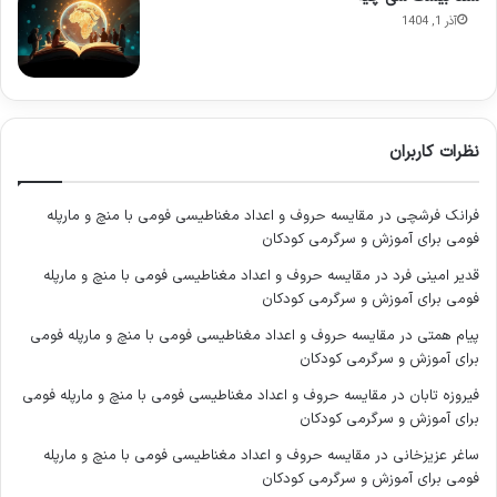
شود. اگر واقف، خودش را به تنهایی یا در کنار دیگران (مثلاً
آذر 1, 1404
خانواده خود) به عنوان موقوف علیه قرار دهد، وقف باطل است.
این قاعده نشان می دهد که وقف باید به نفع شخص یا
اشخاصی غیر از واقف باشد.
«پرداخت دیون یا سایر مخارج خود را از منافع موقوفه قرار
دهد»:
این قسمت، مصداق دیگری از وقف بر نفس را بیان می
نظرات کاربران
کند که ظاهری غیرمستقیم دارد، اما باطن آن بازگشت منافع به
واقف است. حتی اگر واقف صراحتاً خود را موقوف علیه قرار
فرانک فرشچی
در
مقایسه حروف و اعداد مغناطیسی فومی با منچ و مارپله
ندهد، اما شرط کند که منافع موقوفه صرف پرداخت بدهی ها
فومی برای آموزش و سرگرمی کودکان
یا هزینه های جاری زندگی او شود، این وقف نیز باطل تلقی می
قدیر امینی فرد
در
مقایسه حروف و اعداد مغناطیسی فومی با منچ و مارپله
گردد. هدف قانونگذار جلوگیری از سوءاستفاده از نهاد وقف برای
فومی برای آموزش و سرگرمی کودکان
منافع شخصی واقف است.
پیام همتی
در
مقایسه حروف و اعداد مغناطیسی فومی با منچ و مارپله فومی
«باطل است اعم از این که راجع به حال حیات باشد یا بعد از
برای آموزش و سرگرمی کودکان
فوت»:
این جمله تأکید می کند که بطلان وقف بر نفس، مطلق
فیروزه تابان
در
مقایسه حروف و اعداد مغناطیسی فومی با منچ و مارپله فومی
است و زمان اجرای آن (چه در زمان حیات واقف و چه پس از
برای آموزش و سرگرمی کودکان
فوت او) تأثیری در حکم بطلان ندارد. به عبارت دیگر، واقف نمی
ساغر عزیزخانی
در
مقایسه حروف و اعداد مغناطیسی فومی با منچ و مارپله
تواند با شرط پرداخت منافع به خود پس از فوت نیز، اقدام به
فومی برای آموزش و سرگرمی کودکان
وقف بر نفس کند.