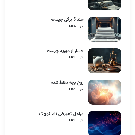
سازوکارهای حقوقی مرتبط با
اجراییه
است، تدوین شده است.
1. مفهوم اجراییه و ضرورت اعتراض
سند 5 برگی چیست
به آن
آذر 3, 1404
درک صحیح از مفهوم اجراییه و دلایل صدور آن، بنیان اصلی شناخت
روش های اعتراض به آن است. اجراییه ابزاری قدرتمند در دست مراجع
قضایی و ثبتی است که به منظور ضمانت اجرای احکام و تعهدات صادر
اعسار از مهریه چیست
می شود و به افراد امکان می دهد تا حقوق قانونی خود را به مرحله عمل
آذر 3, 1404
برسانند.
تعریف اجراییه و هدف از صدور آن
روح بچه سقط شده
در نظام حقوقی ایران،
اجراییه
برگه ای رسمی است که به موجب آن،
آذر 3, 1404
دستور اجرای مفاد یک حکم قضایی قطعی و لازم الاجرا (صادره از دادگاه
ها و مراجع قضایی) یا یک سند رسمی لازم الاجرا (صادره از دفاتر اسناد
رسمی یا اداره ثبت اسناد) به دایره اجرای احکام دادگستری یا اداره اجرای
ثبت صادر می شود. هدف اصلی از صدور اجراییه، تحقق عملی حقوقی
مراحل تعویض نام کوچک
است که در سند یا حکم مذکور به رسمیت شناخته شده و به این ترتیب،
آذر 3, 1404
اطمینان حاصل شود که تصمیمات قضایی و تعهدات قانونی به مرحله
عمل رسیده و صرفاً روی کاغذ باقی نمی مانند.