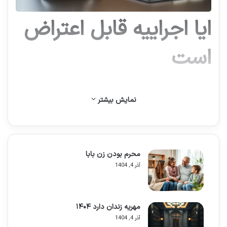
ایا اجراییه قابل اعتراض
است
بله، اجراییه تحت شرایط حقوقی خاص و از طریق روش های قانونی
نمایش بیشتر
مختلف مانند ابطال، اصلاح، یا اعتراض به عملیات اجرایی قابل اعتراض
است. این مقاله به بررسی جامع این موضوع می پردازد.
اجراییه سندی است که به موجب آن، مفاد یک حکم قضایی قطعی یا یک
سند رسمی لازم الاجرا، به مرحله عمل و اجرا درمی آید. این سند نقش
حیاتی در تحقق عدالت و احقاق حقوق ایفا می کند. با این حال، همانند
محرم بودن زن بابا
هر فرآیند حقوقی دیگری، احتمال بروز خطا یا تضییع حقوق اشخاص در
آذر 4, 1404
جریان صدور یا اجرای آن وجود دارد. به همین دلیل، قانونگذار
سازوکارهایی را برای اعتراض به اجراییه پیش بینی کرده است تا از حقوق
محکوم علیه ها و اشخاص ثالث متضرر حمایت شود. درک این سازوکارها،
تمایز میان انواع اجراییه و شناخت مراجع صالح برای اعتراض، از اهمیت
مهریه زندان دارد ۱۴۰۴
بالایی برخوردار است. این راهنمای جامع برای افراد حقیقی و حقوقی،
آذر 4, 1404
وکلای کارآموز، دانشجویان حقوق و هر کسی که به دنبال درک عمیق تر