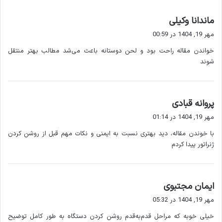
برای روشن کردن صحیح ژنراتور، آشنایی با اجزای اصلی آن ضروری
است:
گ
ماندانا وکیلی
ف
مهر 19, 1404 در 00:59
الف) موتور دیزل
ت
خواندن مقاله راحت بود و لحن دوستانه باعث می‌شد مطالب بهتر منتقل
:
موتور دیزل تولید انرژی مکانیکی برای ژنراتور را بر عهده دارد.
شوند
ب) ژنراتور
گ
پروانه قبادی
ژنراتور انرژی مکانیکی موتور را به برق تبدیل می کند.
ف
مهر 19, 1404 در 01:14
ت
ج) سیستم کنترل
با خوندن مقاله، دید بهتری نسبت به ایمنی و نکات مهم قبل از روشن کردن
:
ژنراتور پیدا کردم
تابلو برق و سیستم کنترل عملکرد ژنراتور، ولتاژ، فرکانس و سایر
پارامترها را نمایش می دهند.
گ
ایمان مجتبوی
د) سیستم سوخت
ف
مهر 19, 1404 در 05:32
ت
شامل مخزن سوخت، پمپ و فیلترها است که سوخت مورد نیاز
خیلی خوبه که مراحل قدم‌به‌قدم روشن کردن دستگاه به طور کامل توضیح
: