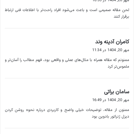
مهر 20, 1404 در 10:55
ت
کند تا به دمای عملیاتی برسد.
لحن مقاله صمیمی است و باعث می‌شود افراد راحت‌تر با اطلاعات فنی ارتباط
:
برقرار کنند
۲. جلوگیری از اضافه بار
بار مصرفی باید مطابق توان ژنراتور انتخاب شود تا از آسیب های
احتمالی جلوگیری شود.
گ
کامران آدینه وند
ف
مهر 20, 1404 در 11:34
۳. بررسی نشتی ها
ت
ممنونم که مقاله همراه با مثال‌های عملی و واقعی بود، فهم مطالب را آسان‌تر و
:
ملموس‌تر کرد
قبل و بعد از روشن کردن، نشتی سوخت یا روغن باید بررسی شود.
۴. کنترل سیستم خنک کننده
گ
سامان براتی
مطمئن شوید دمای موتور در حد استاندارد باشد و فن ها به درستی
ف
مهر 20, 1404 در 16:49
کار کنند.
ت
ممنون از مقاله، توضیحات خیلی واضح و کاربردی درباره نحوه روشن کردن
:
دیزل ژنراتور بادوین بود
۵. استفاده از دستورالعمل تولیدکننده
همیشه دفترچه راهنمای دیزل ژنراتور بادوین را مطالعه کنید و از