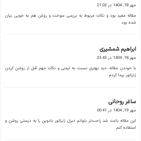
دیزل ژنراتور بادوین
یک دستگاه ترکیبی از موتور دیزل و ژنراتور است
ف
مهر 18, 1404 در 21:02
ت
که انرژی مکانیکی تولید شده توسط موتور را به انرژی الکتریکی
مقاله مفید بود و نکات مربوط به بررسی سوخت و روغن هم به خوبی بیان
:
تبدیل می کند. این ژنراتورها به ویژه برای تأمین برق اضطراری و دائم
شده بود
در محیط های صنعتی و ساختمانی استفاده می شوند.
دیزل ژنراتور بادوین
مزیت اصلی
عبارت است از:
گ
ابراهیم شمشیری
ف
مهر 18, 1404 در 23:43
دوام و طول عمر بالا
ت
راندمان مناسب و مصرف سوخت بهینه
با خوندن مقاله، دید بهتری نسبت به ایمنی و نکات مهم قبل از روشن کردن
:
ژنراتور پیدا کردم
قابلیت اطمینان در شرایط بحرانی
سهولت در نگهداری و سرویس دهی
گ
ساغر روحانی
روشن کردن صحیح دیزل ژنراتور بادوین، نقش مهمی در حفظ این
ف
مزایا دارد.
مهر 19, 1404 در 00:41
ت
این مقاله باعث شد راحت‌تر بتوانم دیزل ژنراتور بادوین را به درستی روشن و
:
۲. اجزای اصلی دیزل ژنراتور بادوین
استفاده کنم