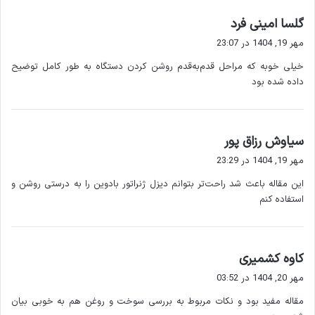
شود:
گ
گلسا امینی فرد
مرحله ۱: آماده سازی ژنراتور
ف
مهر 19, 1404 در 23:07
ت
خیلی خوبه که مراحل قدم‌به‌قدم روشن کردن دستگاه به طور کامل توضیح
:
بررسی سطح روغن و سوخت
داده شده بود
بررسی سیستم خنک کننده
اطمینان از سلامت کابل ها و اتصالات
گ
سیاوش رزاق پور
مرحله ۲: روشن کردن سیستم کنترل
ف
مهر 19, 1404 در 23:29
ت
کلید سیستم کنترل را روشن کنید
این مقاله باعث شد راحت‌تر بتوانم دیزل ژنراتور بادوین را به درستی روشن و
:
نمایشگرها و سنسورها را بررسی کنید تا هیچ خطایی گزارش
استفاده کنم
نشده باشد
مرحله ۳: فعال کردن موتور
گ
کاوه کشمیری
ف
موتور دیزل را با کلید استارت روشن کنید
مهر 20, 1404 در 03:52
ت
در مدل های دستی، از دسته راه انداز برای شروع استفاده کنید
مقاله مفید بود و نکات مربوط به بررسی سوخت و روغن هم به خوبی بیان
: