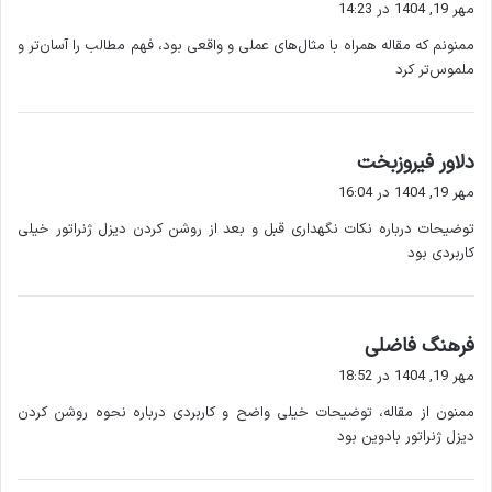
ف
و دور از مواد قابل اشتعال قرار گیرد.
مهر 19, 1404 در 14:23
ت
بررسی سوخت و روغن:
مطمئن شوید مخزن سوخت پر و
ممنونم که مقاله همراه با مثال‌های عملی و واقعی بود، فهم مطالب را آسان‌تر و
:
سطح روغن موتور در حد استاندارد است.
ملموس‌تر کرد
بررسی کابل ها و اتصالات:
کابل ها سالم و به درستی متصل
باشند.
خاموش بودن کلید اصلی:
قبل از روشن کردن، مطمئن شوید
گ
دلاور فیروزبخت
کلید بار خاموش است.
ف
مهر 19, 1404 در 16:04
ت
وجود سیستم تهویه مناسب:
برای جلوگیری از انتشار دود و
توضیحات درباره نکات نگهداری قبل و بعد از روشن کردن دیزل ژنراتور خیلی
:
حرارت بیش از حد.
کاربردی بود
رعایت این نکات به جلوگیری از آسیب های موتور و ژنراتور کمک می
کند.
گ
فرهنگ فاضلی
ف
۴. مراحل روشن کردن دیزل ژنراتور
مهر 19, 1404 در 18:52
ت
بادوین
ممنون از مقاله، توضیحات خیلی واضح و کاربردی درباره نحوه روشن کردن
:
دیزل ژنراتور بادوین بود
روشن کردن دیزل ژنراتور بادوین معمولاً به روش های زیر انجام می