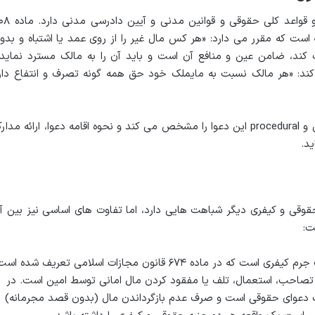
دعوای استرداد مال منقول ریشه در اصول و قواعد کلی حقوقی و ق
 است که مقرر می دارد: «هر کس مال غیر را از روی عمد یا اشتباه و بدو
کند، ضامن عین و منافع آن است و باید آن را به مالک مسترد نماید.
دنی بیان می کند: «هر مالک نسبت به مایملک خود حق همه گونه تصرف و انتفاع دار
قانون آیین دادرسی مدنی نیز چارچوب شکلی و procedural این دعوا را مشخص می کند و نحوه اقامه دعوا، ارائه مد
د.
قوقی و کیفری دیگر شباهت هایی دارد، اما تفاوت های اساسی نیز بین آ
ت:
خیانت در امانت یک جرم کیفری است که در ماده ۶۷۴ قانون مجازات اسلامی تعریف شده ا
صاحب، استعمال، تلف یا مفقود کردن مال امانی توسط امین است. در
ک دعوای حقوقی است و صرف عدم بازگرداندن مال (بدون قصد مجرمانه)