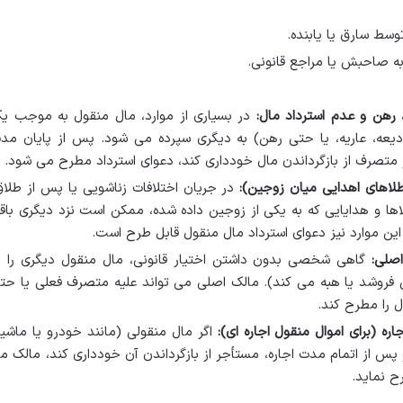
وسط سارق یا یابنده.
ه صاحبش یا مراجع قانونی.
، رهن و عدم استرداد مال:
در بسیاری از موارد، مال منقول به موجب ی
 ودیعه، عاریه، یا حتی رهن) به دیگری سپرده می شود. پس از پایان مد
 متصرف از بازگرداندن مال خودداری کند، دعوای استرداد مطرح می شود.
طلاهای اهدایی میان زوجین):
در جریان اختلافات زناشویی یا پس از طلاق
اها و هدایایی که به یکی از زوجین داده شده، ممکن است نزد دیگری باق
ر این موارد نیز دعوای استرداد مال منقول قابل طرح است.
صلی:
گاهی شخصی بدون داشتن اختیار قانونی، مال منقول دیگری را ب
فروشد یا هبه می کند). مالک اصلی می تواند علیه متصرف فعلی یا حت
ل را مطرح کند.
ره (برای اموال منقول اجاره ای):
اگر مال منقولی (مانند خودرو یا ماشی
و پس از اتمام مدت اجاره، مستأجر از بازگرداندن آن خودداری کند، مالک م
ح نماید.