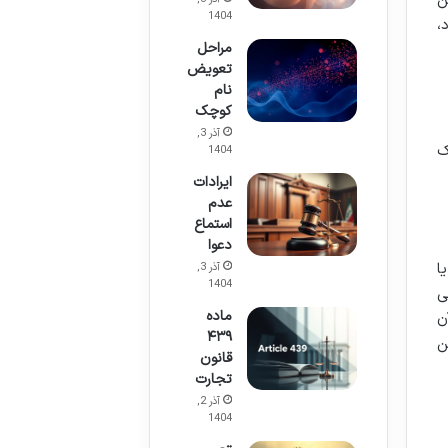
ن
1404
،
مراحل
تعویض
نام
کوچک
آذر 3,
ک
1404
ایرادات
عدم
استماع
دعوا
ا
آذر 3,
1404
ی
ماده
ن
۴۳۹
ن
قانون
تجارت
آذر 2,
1404