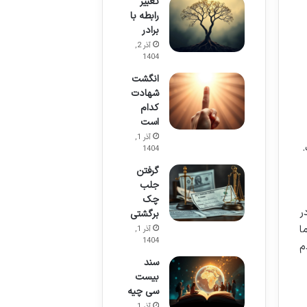
تعبیر
رابطه با
برادر
آذر 2,
1404
انگشت
شهادت
کدام
است
آذر 1,
.
1404
گرفتن
جلب
چک
ر
برگشتی
ا
آذر 1,
1404
م
سند
بیست
سی چیه
آذر 1,