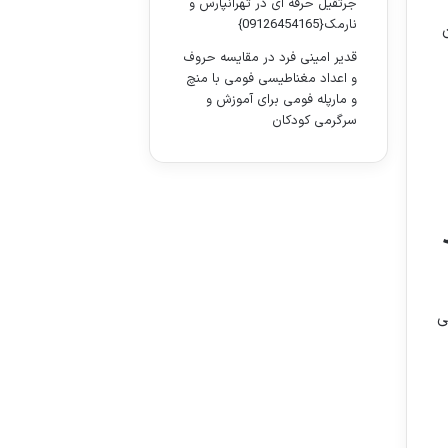
جرثقیل حرفه ای در تهرانپارس و
نارمک{09126454165}
قدیر امینی فرد
در
مقایسه حروف
و اعداد مغناطیسی فومی با منچ
و مارپله فومی برای آموزش و
سرگرمی کودکان
ی