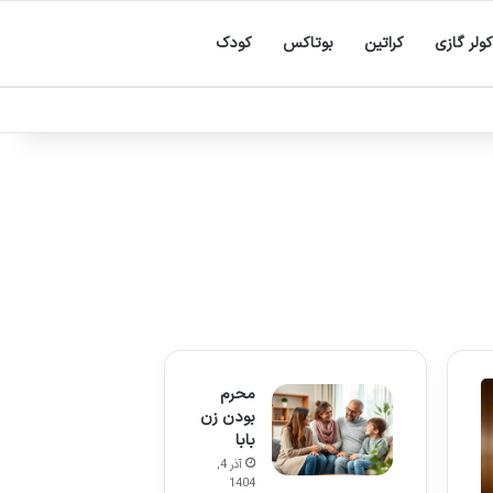
کولر گازی
کراتین
بوتاکس
کودک
محرم
بودن زن
بابا
آذر 4,
1404