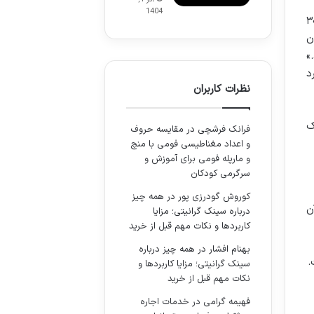
1404
وانین مدنی و آیین دادرسی مدنی دارد. ماده ۳۰۸
ن
»
د
نظرات کاربران
ارک
فرانک فرشچی
در
مقایسه حروف
و اعداد مغناطیسی فومی با منچ
و مارپله فومی برای آموزش و
سرگرمی کودکان
کوروش گودرزی پور
در
همه چیز
ن
درباره سینک گرانیتی؛ مزایا
کاربردها و نکات مهم قبل از خرید
بهنام افشار
در
همه چیز درباره
ست.
سینک گرانیتی؛ مزایا کاربردها و
نکات مهم قبل از خرید
فهیمه گرامی
در
خدمات اجاره