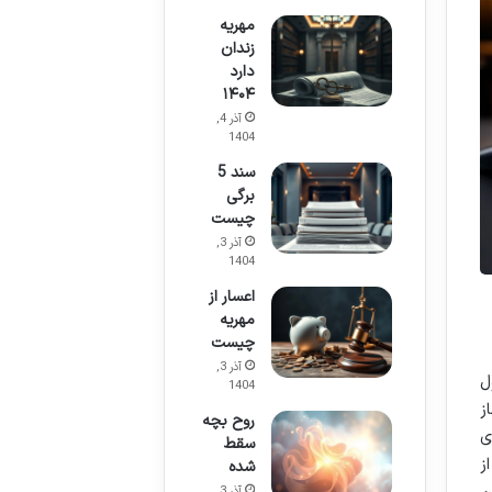
مهریه
زندان
دارد
۱۴۰۴
آذر 4,
1404
سند 5
برگی
چیست
آذر 3,
1404
اعسار از
مهریه
چیست
آذر 3,
ل
1404
ز
روح بچه
ی
سقط
ز
شده
آذر 3,