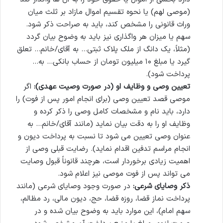
(موصی لهم) یا نحوه تقسیم اموال مازاد بر ثلث میان
وراث قانونی را مشخص کند، باید به صراحت ذکر شود.
سهم یا میزان هر واگذاری نیز باید به وضوح بیان گردد
(مثلاً، یک دانگ از ملک پلاک ثبتی… به آقای/خانم… تعلق
گیرد یا مبلغ ۱۰ میلیون تومان از حساب بانکی… به…
پرداخت شود).
تعیین وصی و وظایف او (در صورت وصیت عهدی):
اگر
موصی قصد تعیین وصی (برای انجام امور پس از فوت) را
دارد، باید نام و مشخصات کامل وصی را ذکر کرده و
وظایف او را به دقت بیان نماید (مانند آقای/خانم… به
عنوان وصی تعیین می شود تا نسبت به پرداخت دیون و
انجام مراسم تدفین اقدام نماید). رضایت قبلی وصی از
اهمیت زیادی برخوردار است، هرچند قانوناً قبول وصایت
می تواند پس از فوت موصی نیز اعلام شود.
ذکر وصایای شرعی:
در صورت وجود وصایای شرعی (مانند
پرداخت نماز قضا، روزه قضا، حج، دیون مالی، رد مظالم،
سهم امام)، این موارد باید به وضوح بیان شده و در