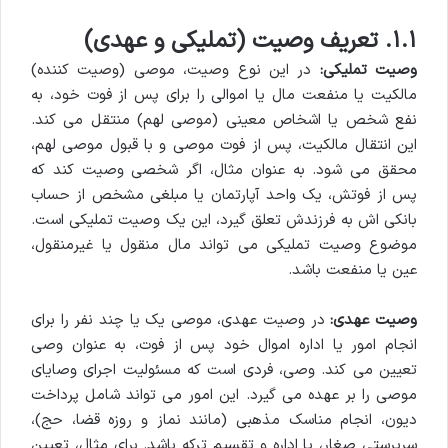
۱.۱. تعریف وصیت (تملیکی و عهدی)
وصیت تملیکی:
در این نوع وصیت، موصی (وصیت کننده)
مالکیت یا منفعت مال یا اموالی را برای پس از فوت خود، به
نفع شخص یا اشخاص معینی (موصی لهم) منتقل می کند.
این انتقال مالکیت، پس از فوت موصی و با قبول موصی لهم،
محقق می شود. به عنوان مثال، اگر شخصی وصیت کند که
پس از فوتش، یک واحد آپارتمان یا مبلغی مشخص از حساب
بانکی اش به فرزندش تعلق گیرد، این یک وصیت تملیکی است.
موضوع وصیت تملیکی می تواند مال منقول یا غیرمنقول،
عین یا منفعت باشد.
وصیت عهدی:
در وصیت عهدی، موصی یک یا چند نفر را برای
انجام امور یا اداره اموال خود پس از فوت، به عنوان وصی
تعیین می کند. وصی، فردی است که مسئولیت اجرای وصایای
موصی را بر عهده می گیرد. این امور می تواند شامل پرداخت
دیون، انجام مناسک مذهبی (مانند نماز و روزه قضا، حج)،
سرپرستی صغار، یا اداره و تقسیم ترکه باشد. برای مثال، تعیین