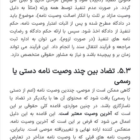
قانونی تنفیذ (تایید) شود و سپس مراحل اداری و ثبتی طی
گردد. در صورت عدم تنفیذ توسط همه ورثه (مثلاً به دلیل
وصیت مازاد بر ثلث یا انکار اصالت وصیت نامه)، موضوع باید
در دادگاه مطرح شده و پس از اثبات اعتبار وصیت نامه، حکم
تنفیذ از دادگاه اخذ شود. سپس با ارائه حکم دادگاه و رضایت
نامه های تنفیذ (در صورت لزوم)، می توان به اداره ثبت
مراجعه و فرآیند انتقال سند را انجام داد. این فرآیند می تواند
زمان بر و پیچیده باشد و نیاز به مشاور حقوقی متخصص دارد.
۵.۳. تضاد بین چند وصیت نامه دستی یا
رسمی
گاهی ممکن است از موصی، چندین وصیت نامه (اعم از دستی
یا رسمی) یافت شود که محتوای آن ها با یکدیگر در تضاد یا
ناسازگاری باشد. در چنین مواردی، قاعده کلی حقوقی بر این
است که
آخرین وصیت معتبر است.
این قاعده به این دلیل
اعمال می شود که فرض بر این است که آخرین وصیت نامه،
منعکس کننده اراده نهایی و تغییریافته موصی است. بنابراین،
وصیت نامه های قبلی که با وصیت نامه متأخر در تعارض