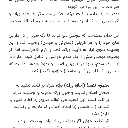
صراحت در این باره می گوید:
«وصیت به زیاده بر ثلث ترکه نافذ نیست مگر به اجازه وراث و
اگر بعضی از ورثه اجازه دهد فقط نسبت به سهم او نافذ است.»
این بدان معناست که موصی می تواند تا یک سوم از کل دارایی
های خود را به هر طریقی (تملیکی یا عهدی) وصیت کند و این
وصیت بدون نیاز به تأیید ورثه، نافذ و لازم الاجراست. اما اگر
وصیت موصی بیش از یک سوم اموالش را شامل شود، مازاد بر
این یک سوم، تنها در صورتی اعتبار و نفوذ خواهد داشت که
تمامی ورثه قانونی آن را
تنفیذ (اجازه و تأیید)
کنند.
مفهوم تنفیذ (اجازه وراث) برای مازاد بر ثلث:
تنفیذ به
معنای اعلام رضایت و قبول ورثه نسبت به وصیت مازاد
بر ثلث است. این تنفیذ می تواند صریح (با اعلام کتبی یا
شفاهی) یا ضمنی (با انجام اعمالی که دلالت بر رضایت
دارد) باشد.
اثر تنفیذ جزئی:
اگر تنها برخی از وراث، وصیت مازاد بر