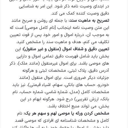
در ابتدای وصیت نامه ذکر شود. این امر به شناسایی
دقیق وصیت کننده کمک می کند.
تصریح به ماهیت سند:
با جمله ای روشن و صریح مانند
این متن وصیت نامه اینجانب [نام کامل موصی] است که
به موجب آن، درباره اموال و امور خود پس از فوت تعیین
تکلیف می کنم، هدف و ماهیت سند را مشخص کنید.
تعیین دقیق و شفاف اموال (منقول و غیر منقول):
این
بخش باید شامل فهرست دقیق تمامی اموال و دارایی
های موصی باشد. برای اموال غیرمنقول (مانند ملک)، ذکر
آدرس دقیق، پلاک ثبتی، مشخصات ثبتی و هرگونه
جزئیات دیگر ضروری است. برای اموال منقول (مانند
خودرو، حساب های بانکی، سهام، اشیاء قیمتی)، نیز باید
مشخصات کامل (مدل، شماره شاسی، شماره حساب، نام
بانک، ارزش تقریبی) درج شود. هرگونه ابهام در این
بخش، می تواند منبع اختلاف باشد.
مشخص کردن ورثه یا موصی لهم و سهم هر یک:
نام
کامل و مشخصات شناسنامه ای افرادی که موصی قصد
دارد بخشی از اموال یا حقوق خود را به آن ها واگذار کند