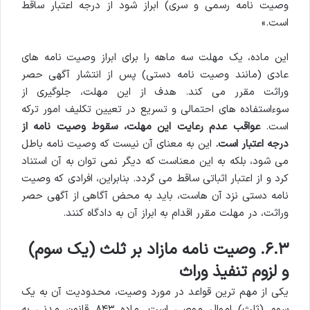
وصیت نامه رسمی و سری) ابراز شود از درجه اعتبار ساقط
است.»
این ماده، یک مهلت سه ماهه را برای ابراز وصیت نامه های
عادی (مانند وصیت نامه دستی) پس از انتشار آگهی حصر
وراثت مقرر می کند. هدف از این مهلت، جلوگیری از
سوءاستفاده های احتمالی و تسریع در تعیین تکلیف امور ترکه
است.
عواقب عدم رعایت این مهلت، سقوط وصیت نامه از
درجه اعتبار است.
این به معنای آن نیست که وصیت نامه باطل
می شود، بلکه به این معناست که دیگر نمی توان به آن استناد
کرد و از اعتبار اثباتی ساقط می گردد. بنابراین، افرادی که وصیت
نامه دستی نزد آن هاست، باید به محض آگاهی از آگهی حصر
وراثت، در مهلت مقرر اقدام به ابراز آن به دادگاه کنند.
۶.۳. وصیت نامه مازاد بر ثلث (یک سوم)
و لزوم تنفیذ وراث
یکی از مهم ترین قواعد در مورد وصیت، محدودیت آن به یک
سوم (ثلث) اموال موصی است. ماده ۸۴۳ قانون مدنی به