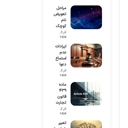
مراحل
تعویض
نام
کوچک
آذر 3,
1404
ایرادات
عدم
استماع
دعوا
آذر 3,
1404
ماده
۴۳۹
قانون
تجارت
آذر 2,
1404
تعبیر