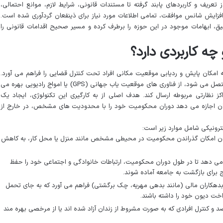
 تعریف و کاربردهای پابند گرفته تا مستندات قانونی، شرایط لازم، موانع احتمالی،
افزایش شانس موافقت، تمامی اطلاعات مورد نیاز برای ذینفعان گردآوری شده است.
دقیق، ابهامات موجود در این حوزه را برطرف کرده و مسیر صحیح اقدامات قانونی را
چه کاربردی دارد؟
که امکان پایش و ردیابی موقعیت مکانی افراد تحت کنترل قضایی را فراهم می آورد.
این وسیله که معمولاً به مچ پای شخص محکوم متصل می شود، از فناوری های موقعیت یاب جهانی (GPS) یا امواج رادیویی بهره می
کز نظارتی مربوطه ارسال کند. هدف اصلی از به کارگیری این تکنولوژی، ایجاد یک
ان اجازه می دهد دوران محکومیت خود را با محدودیت های مشخص، در خارج از
لکترونیکی شامل موارد زیر است:
ردن امکان گذراندن محکومیت در محیطی مشخص مانند منزل یا محل کار، به کاهش
می دهد تا در طول دوران محکومیت، ارتباطات خانوادگی و اجتماعی خود را حفظ
 برای بازگشت به جامعه آماده شوند.
 بدهکاران مالی (مانند بدهی مهریه، چک برگشتی) فراهم می آورد که به جای تحمل
خت دیون خود را داشته باشند.
د و کنترل افرادی که به صورت مشروط از زندان آزاد شده اند یا از مرخصی بهره مند