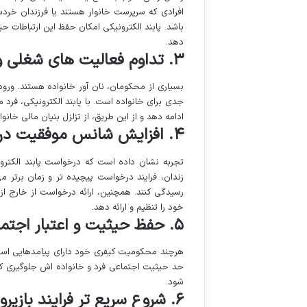
افرادی که سرپرست خانوار هستند یا فرزندان خردسا
باشد. پابند الکترونیکی امکان حفظ این ارتباطات ح
دهد.
۳. تداوم فعالیت های شغلی و اقتصادی
بسیاری از محکومان، نان آور خانواده هستند. ورو
جدی برای خانواده است. با پابند الکترونیکی، فرد
ادامه دهد و از این طریق، از تزلزل بنیان مالی خانو
۴. افزایش شانس موفقیت درخواست
تجربه نشان داده است که درخواست پابند الکترون
زندان، فرایند درخواست پیچیده تر و زمان برت
رسیدگی کنند. همچنین، ارائه درخواست از خارج از ز
خود را تنظیم و ارائه دهد.
۵. حفظ حیثیت و اعتبار اجتماعی
هرچند محکومیت کیفری خود دارای پیامدهایی است،
حد حیثیت اجتماعی فرد و خانواده اش جلوگیری کند.
شود.
۶. شروع سریع تر فرایند بازپروری