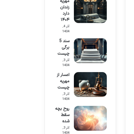
مهریه
زندان
دارد
۱۴۰۴
آذر 4,
1404
سند 5
برگی
چیست
آذر 3,
1404
اعسار از
مهریه
چیست
آذر 3,
1404
روح بچه
سقط
شده
آذر 3,
1404