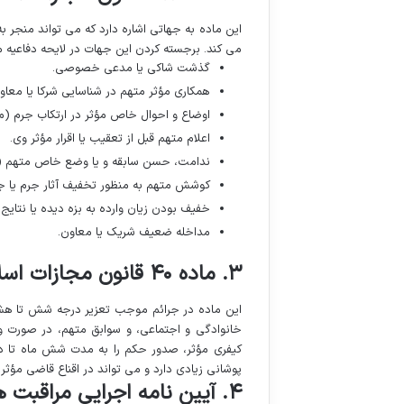
این ماده به جهاتی اشاره دارد که می تواند منجر ب
می کند. برجسته کردن این جهات در لایحه دفاعیه 
گذشت شاکی یا مدعی خصوصی.
همکاری مؤثر متهم در شناسایی شرکا یا معاون
اوضاع و احوال خاص مؤثر در ارتکاب جرم (مان
اعلام متهم قبل از تعقیب یا اقرار مؤثر وی.
ندامت، حسن سابقه و یا وضع خاص متهم (که
کوشش متهم به منظور تخفیف آثار جرم یا جب
خفیف بودن زیان وارده به بزه دیده یا نتایج ز
مداخله ضعیف شریک یا معاون.
۳. ماده ۴۰ قانون مجازات اسلامی: تعویق مراقبتی
این ماده در جرائم موجب تعزیر درجه شش تا هشت
خانوادگی و اجتماعی، و سوابق متهم، در صورت 
کیفری مؤثر، صدور حکم را به مدت شش ماه تا دو س
پوشانی زیادی دارد و می تواند در اقناع قاضی مؤثر 
۴. آیین نامه اجرایی مراقبت های الکترونیکی