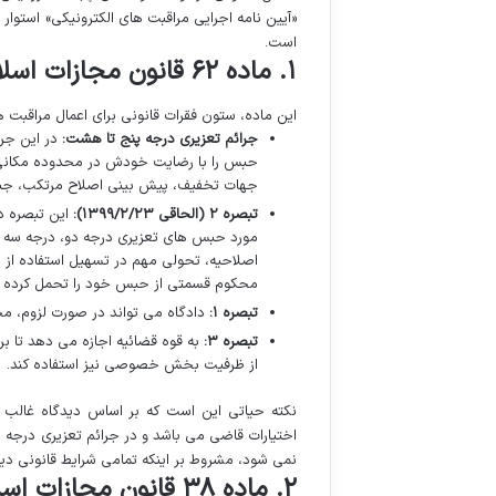
«آیین نامه اجرایی مراقبت های الکترونیکی» استوا
است.
۱. ماده ۶۲ قانون مجازات اسلامی (با اصلاحات سال ۱۳۹۹)
این ماده، ستون فقرات قانونی برای اعمال مراقبت
جرائم تعزیری درجه پنج تا هشت:
در این جرا
حبس را با رضایت خودش در محدوده مکانی 
جهات تخفیف، پیش بینی اصلاح مرتکب، جبران 
تبصره ۲ (الحاقی ۱۳۹۹/۲/۲۳):
این تبصره دا
مورد حبس های تعزیری درجه دو، درجه سه و
اصلاحیه، تحولی مهم در تسهیل استفاده از پ
محکوم قسمتی از حبس خود را تحمل کرده ب
تبصره ۱:
دادگاه می تواند در صورت لزوم، محکو
تبصره ۳:
به قوه قضائیه اجازه می دهد تا برا
از ظرفیت بخش خصوصی نیز استفاده کند.
نکته حیاتی این است که بر اساس دیدگاه غالب ح
نمی شود، مشروط بر اینکه تمامی شرایط قانونی دیگ
۲. ماده ۳۸ قانون مجازات اسلامی: جهات تخفیف