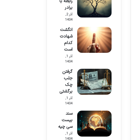
رابطه با
برادر
آذر 2,
1404
انگشت
شهادت
کدام
است
آذر 1,
1404
گرفتن
جلب
چک
برگشتی
آذر 1,
1404
سند
بیست
سی چیه
آذر 1,
1404