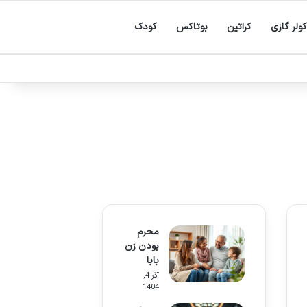
کولر گازی
کراتین
بوتاکس
کودک
محرم
بودن زن
بابا
آذر 4,
1404