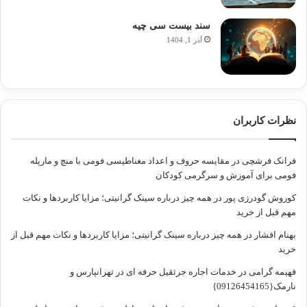
ارکان تشکیل دهنده مزاحمت ملکی
سند بیست سی چیه
برای تحقق جرم مزاحمت ملکی یا مسئولیت مدنی ناشی از آن،
آذر 1, 1404
وجود سه رکن اساسی ضروری است که در ادامه به تفصیل بررسی
می شوند:
الف) رکن قانونی:
این رکن شامل مواد قانونی است که مزاحمت
ملکی را جرم انگاری کرده یا در حوزه مسئولیت مدنی به آن اشاره
نظرات کاربران
دارند. اصلی ترین مواد در این زمینه عبارت اند از:
فرانک فرشچی
در
مقایسه حروف و اعداد مغناطیسی فومی با منچ و مارپله
ماده ۶۹۰ قانون مجازات اسلامی (بخش تعزیرات): این ماده به
فومی برای آموزش و سرگرمی کودکان
صراحت تصرف عدوانی، مزاحمت و ممانعت از حق را جرم
کوروش گودرزی پور
در
همه چیز درباره سینک گرانیتی؛ مزایا کاربردها و نکات
دانسته و برای آن مجازات تعیین کرده است.
مهم قبل از خرید
قانون مدنی: اگرچه به طور مستقیم جرم انگاری نکرده است،
بهنام افشار
در
همه چیز درباره سینک گرانیتی؛ مزایا کاربردها و نکات مهم قبل از
اما مواد مرتبطی مانند ماده ۶۹۰ قانون مدنی (در خصوص
خرید
تصرفی که موجب تضرر همسایه شود) می توانند مبنای دعاوی
فهیمه گرامی
در
خدمات اجاره جرثقیل حرفه ای در تهرانپارس و
حقوقی مزاحمت ملکی باشند.
نارمک{09126454165}