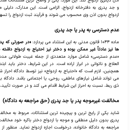
اذن دیگری ازدواج کند. این مورد، یکی از واضح ترین استثنائات است
و جد پدری به دفترخانه ازدواج، الزامی است. این مدارک، دلیلی
ازدواج بدون اذن وی محسوب می شوند و فرآیند ثبت ازدواج را تسه
عدم دسترسی به پدر یا جد پدری
ماده ۱۰۴۴ قانون مدنی به این استثناء می پردازد:
«در صورتی که پدر
ها نیز عادتاً غیر ممکن بوده و دختر نیز احتیاج به ازدواج داشته ب
«عدم دسترسی» شامل موارد متعددی از جمله غیبت طولانی مدت
العلاج و ناتوانی در ابراز اراده است. در این شرایط، دختر باید اب
همچنین، لازم است که «احتیاج به ازدواج» نیز توسط دادگاه احراز شو
می تواند شامل نیازهای عاطفی، روحی، یا اجتماعی باشد. دادگاه با
ذی ربط، نسبت به احراز این شرایط اقدام می کند و در صورت تأیید، 
مخالفت غیرموجه پدر یا جد پدری (حق مراجعه به دادگاه)
شاید یکی از رایج ترین و پیچیده ترین استثنائات، مربوط به مخالف
پدری بدون دلیل منطقی و موجه با ازدواج دختر باکره خود مخالفت
مراجعه به دادگاه خانواده، درخواست اجازه ازدواج نماید. منظور 