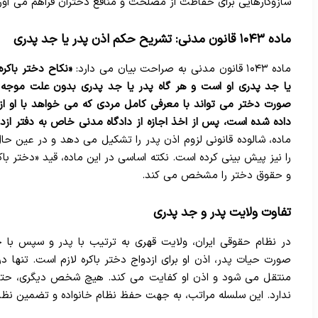
سازوکارهایی برای حفاظت از مصلحت و منافع دختران فراهم می آور
ماده ۱۰۴۳ قانون مدنی: تشریح حکم اذن پدر یا جد پدری
ماده ۱۰۴۳ قانون مدنی به صراحت بیان می دارد:
«نکاح دختر باکره
یا جد پدری او است و هر گاه پدر یا جد پدری بدون علت موجه از
صورت دختر می تواند با معرفی کامل مردی که می خواهد با او ازد
داده شده است، پس از اخذ اجازه از دادگاه مدنی خاص به دفتر ازدو
ماده، شالوده قانونی لزوم اذن پدر را تشکیل می دهد و در عین حال،
را نیز پیش بینی کرده است. نکته اساسی در این ماده، قید «دختر ب
و حقوق دختر را مشخص می کند.
تفاوت ولایت پدر و جد پدری
در نظام حقوقی ایران، ولایت قهری به ترتیب با پدر و سپس با 
صورت حیات پدر، اذن او برای ازدواج دختر باکره لازم است. تنها 
منتقل می شود و اذن او کفایت می کند. هیچ شخص دیگری، حتی ما
ندارد. این سلسله مراتب، به جهت حفظ نظام خانواده و تضمین نظار