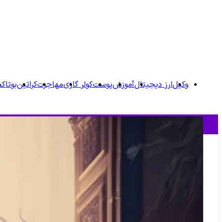
وکیل
ارز دیجیتال
آموزش
پوست
کولر گازی
مهاجرت
کراتین
بوتاک