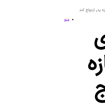
ه پدر ازدواج کند
منو
ی
ه
ج