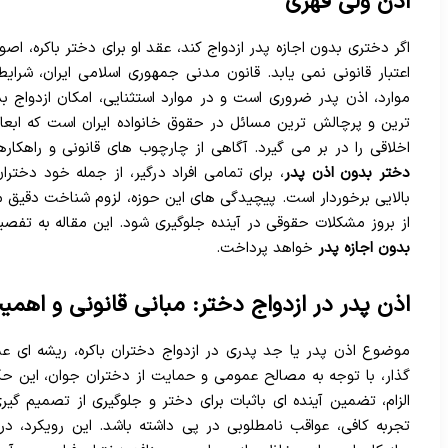
اذن ولی قهری
اگر دختری بدون اجازه پدر ازدواج کند، عقد او برای دختر باکره، اصولا
اعتبار قانونی نمی یابد. قانون مدنی جمهوری اسلامی ایران، شرای
موارد، اذن پدر ضروری است و در موارد استثنایی، امکان ازدوا
ترین و پرچالش ترین مسائل در حقوق خانواده ایران است که ابعا
اخلاقی را در بر می گیرد. آگاهی از چارچوب های قانونی و راهک
دختر بدون اذن پدر
، برای تمامی افراد درگیر، از جمله خود دختر
بالایی برخوردار است. پیچیدگی های این حوزه، لزوم شناخت دقیق مو
از بروز مشکلات حقوقی در آینده جلوگیری شود. این مقاله به تف
بدون اجازه پدر
خواهد پرداخت.
اذن پدر در ازدواج دختر: مبانی قانونی و اهمی
موضوع اذن پدر یا جد پدری در ازدواج دختران باکره، ریشه ای عم
گذار، با توجه به مصالح عمومی و حمایت از دختران جوان، این حک
الزام، تضمین آینده ای باثبات برای دختر و جلوگیری از تصمیم 
تجربه کافی، عواقب نامطلوبی در پی داشته باشد. این رویکرد، 