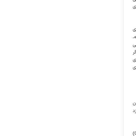
ی
 پری
،
ی
ر
ی
ی
ن
د
یکی از جنبه های کلیدی که پری به آن می پردازد، نحوه مدیریت مکالمات چالش برانگیز (Challenging Conversations)