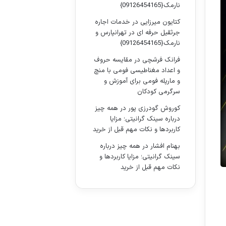
نارمک{09126454165}
کتایون میرزایی
در
خدمات اجاره
جرثقیل حرفه ای در تهرانپارس و
نارمک{09126454165}
فرانک فرشچی
در
مقایسه حروف
و اعداد مغناطیسی فومی با منچ
و مارپله فومی برای آموزش و
سرگرمی کودکان
کوروش گودرزی پور
در
همه چیز
درباره سینک گرانیتی؛ مزایا
کاربردها و نکات مهم قبل از خرید
بهنام افشار
در
همه چیز درباره
سینک گرانیتی؛ مزایا کاربردها و
نکات مهم قبل از خرید