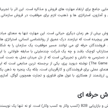
ایی جامع برای ارتقاء مهارت های فروش و مذاکره است. این اثر با تجربیا
 آمازون، استراتژی ها و ذهنیت لازم برای موفقیت در فروش سازمانی 
روش بیش از هر زمان دیگری حیاتی است. این مهارت تنها به معنای مبادل
هنر پیچیده است که نیازمند درک عمیق از روانشناسی انسانی، استراتژی ها
است. فروشندگان حرفه ای می توانند مسیر موفقیت یک سازمان را به شکل
تارتاپ کوچک باشد و چه یک شرکت چندملیتی با سابقه طولانی. با ای
ند دسترسی به دانش و تجربیاتی است که از دل میدان عمل به دست آمد
باشد. کتاب هنر فروش حرفه ای (The Game of Sales) نوشته دیوید پری، یکی از برجسته ترین منابعی است که ا
هنمای عملی برای فروشندگان و کارآفرینان است، بلکه یک پنجره به ذهن یک
ی ارزشمند از همکاری با غول های فناوری و تجارت همچون گوگل، آمازون
وش حرفه ای
دیوید پری، نامی شناخته شده در دنیای فروش و بازاریابی B2B (کسب وکار به کسب وکار) است. او نه تنها یک نویسن