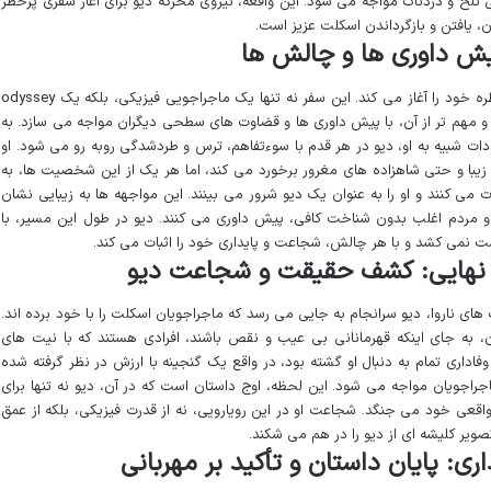
تلخ و دردناک مواجه می شود. این واقعه، نیروی محرکه دیو برای آغاز سفری پرخطر
، یافتن و بازگرداندن اسکلت عزیز است.
پیش داوری ها و چالش ها
با عزمی راسخ برای یافتن اسکلت، دیو سفر پرمخاطره خود را آغاز می کند. این سفر نه تنها یک ماجراجویی فیزیکی، بلکه یک odyssey
و مهم تر از آن، با پیش داوری ها و قضاوت های سطحی دیگران مواجه می سازد. به
دات شبیه به او، دیو در هر قدم با سوءتفاهم، ترس و طردشدگی روبه رو می شود. او
ن زیبا و حتی شاهزاده های مغرور برخورد می کند، اما هر یک از این شخصیت ها، به
 کنند و او را به عنوان یک دیو شرور می بینند. این مواجهه ها به زیبایی نشان
و مردم اغلب بدون شناخت کافی، پیش داوری می کنند. دیو در طول این مسیر، با
 نمی کشد و با هر چالش، شجاعت و پایداری خود را اثبات می کند.
 نهایی: کشف حقیقت و شجاعت دیو
ای ناروا، دیو سرانجام به جایی می رسد که ماجراجویان اسکلت را با خود برده اند.
، به جای اینکه قهرمانانی بی عیب و نقص باشند، افرادی هستند که با نیت های
فاداری تمام به دنبال او گشته بود، در واقع یک گنجینه با ارزش در نظر گرفته شده
ماجراجویان مواجه می شود. این لحظه، اوج داستان است که در آن، دیو نه تنها برای
قعی خود می جنگد. شجاعت او در این رویارویی، نه از قدرت فیزیکی، بلکه از عمق
ویر کلیشه ای از دیو را در هم می شکند.
ری: پایان داستان و تأکید بر مهربانی