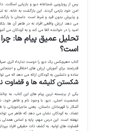
پس از رویارویی شجاعانه دیو و بازیابی اسکلت، د
امن خود بازمی گردند. این بازگشت به خانه، نه ت
و پذیرش بدون قید و شرط است. داستان با بازگشت
می دهد: ارزش واقعی افراد نه در ظاهر آن ها، بل
امید را در خواننده القا می کند و به کودکان می آم
تحلیل عمیق پیام ها: چرا ا
است؟
کتاب «هیچکس یک دیو را دوست ندارد!» اثری صرفاً س
قدرتمند برای آموزش ارزش های اخلاقی و اجتماعی
ساده و دلنشین به کودکان ارائه می دهد که می توا
شکستن کلیشه ها و قضاوت نک
یکی از برجسته ترین پیام های این کتاب، به چا
شخصیت اصلی، دیو، با وجود نام و ظاهر خود، نه 
آشکار با قهرمانان داستان، یعنی ماجراجویانی با ظ
تضاد، به کودکان نشان می دهد که ظاهر می تواند
نهفته است. این درس مهم، پایه و اساس همدلی و پ
قضاوت های اولیه، به کشف ذات حقیقی افراد بپردازن