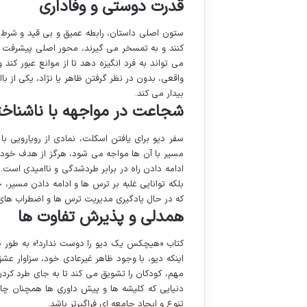
قدرت دوستی و وفاداری
ستون اصلی داستان، رابطه عمیق و بی قید و شرط 
کنند و به تمسخر می گیرند، محور اصلی پیشرفت 
می تواند به فرد انگیزه دهد تا از موانع عبور ک
واقعی، بدون در نظر گرفتن ظاهر یا نژاد، یکی از 
بیدار می کند.
شجاعت در مواجهه با ناشناخت
سفر دیو برای یافتن اسکلت، نمادی از رویارویی ب
مسیر با آن ها مواجه می شود، هرگز از هدف خود د
ادامه دادن راه در برابر طردشدگی و ناامیدی است.
بلکه توانایی غلبه بر ترس ها و ادامه دادن مسیر، 
که در حال یادگیری مدیریت ترس ها و اضطراب های
همدلی و پذیرش تفاوت ها
کتاب «هیچکس یک دیو را دوست ندارد!» به طور ظ
اینکه دیو، با وجود ظاهر غیرعادی خود، سزاوار عشق 
مهم، کودکان را تشویق می کند تا به جای طرد کرد
دنیایی که کلیشه ها و پیش داوری ها همچنان چالش
تنوع و ایجاد جامعه ای فراگیرتر باشد.