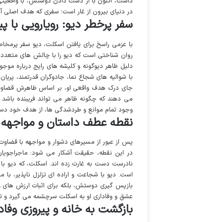
داشت، اکنون با از دست دادن دوستش، با واقعیتی 
در دنیای بیرون از غار است؛ سفری که هدف اصلی آن
سفر پرخطر دیو: رویارویی با 
روان شناختی است که دیو را با چالش های متعدد 
دلیل ظاهر دیوگونه و کلیشه های رایج درباره موجو
با شوالیه های شجاع نما، جادوگران قدرتمند، پریا
جای درک هدف واقعی او، بر اساس ظاهرش قضاوت می
می دهند که چگونه ظاهر می تواند فریبنده باشد 
وجود تمام موانع و طردشدگی ها، از هدف خود دست
نقطه عطف داستان و مواجهه
پس از عبور از مسیرهای دشوار و مواجهه با قضاوت ه
در این نقطه، حقیقت آشکار می شود: ماجراجویان
نادرست دست به غارت زده اند. اسکلت، که دیو با و
است. دیو با شجاعت و اراده ای تزلزل ناپذیر، با 
بازپس گیری دوستش، بلکه برای اثبات ارزش های وا
عشق و وفاداری او به اسکلت سرچشمه می گیرد و تص
بازگشت به خانه و پیروزی وفادا