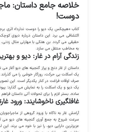
خلاصه جامع داستان: ماجر
دوست!
کتاب «هیچکس یک دیو را دوست ندارد!» اثری برجست
اکتشافی می برد. این داستان درباره دیوی کوچک 
حقیقی می گردد. بن هتکی با مهارتی مثال زدنی، د
به مخاطب منتقل می سازد.
زندگی آرام در غار: دیو و به
داستان از غار دنج و پراز گنجینه های دیو آغاز م
یک اسکلت بی حرکت، روزگار خوشی را می گذراند. 
صرف اوقات فراغت در کنار یکدیگر است. این تصویر 
یک دیو و یک اسکلت را به نمایش می گذارد؛ پیون
ساده، بستر لازم را برای تحولات آتی داستان فراه
غافلگیری ناخوشایند: ورود غا
آرامش غار به ناگاه با ورود گروهی از ماجراجویان 
سرعت شروع به جمع آوری گنجینه های دیو می کنند
عزیزترین دارایی دیو، را نیز با خود می برند. ا