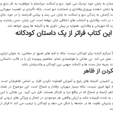
استان به پایان خود نزدیک می شود. دیو و اسکلت سرانجام با موفقیت به غار دنج و
نها نشان دهنده پیروزی وفاداری و شجاعت دیو است، بلکه تأکیدی بر اهمیت مهربانی
 آرامش به زندگی دیو و اسکلت به پایان می رسد و پیامی قدرتمند را در خود جای
که در ذات، وفاداری و انتخاب های اخلاقی شان نهفته است. این پایان، حس رضایت و
وزد که مهربانی و وفاداری، همواره بر پیش داوری ها و کلیشه ها پیروز خواهد شد.
ین کتاب فراتر از یک داستان کودکانه
رگرم کننده برای کودکان نیست؛ بلکه با لایه های عمیق تر معنایی، به عنوان ابزاری
 عمل می کند. بن هتکی با هوشمندی تمام، مفاهیم پیچیده ای را در قالب داستانی
ند زمینه ساز بحث ها و تأملات مهمی بین کودکان و والدینشان باشد.
ردن از ظاهر
لش کشیدن کلیشه های رایج و آموزش قضاوت نکردن افراد بر اساس ظاهرشان است.
تنها شرور نیست، بلکه بسیار مهربان، وفادار و شجاع است. این موضوع در تضاد
اهر آراسته و شجاع که در واقع دزد و غارتگر هستند، قرار می گیرد. بن هتکی با این
 به شدت فریبنده باشد و ارزش واقعی هر موجودی در اعمال و ویژگی های درونی او
ذیرش تفاوت ها در جامعه را شکل می دهد و کودکان را ترغیب می کند تا فراتر از
د.