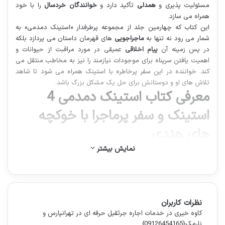
مسئولیت پذیری و
همدلی
تأکید دارد و
خوانندگان خردسال
را با خود
همراه می سازد.
این کتاب که چهارمین جلد از مجموعه پرطرفدار «استینک دمدمی» به
شمار می رود نه تنها به
ماجراجویی
های قهرمان داستان می پردازد بلکه
در پس زمینه آن
پیام اخلاقی
عمیقی در مورد مراقبت از حیوانات و
اهمیت یافتن سرپناه برای موجودات نیازمند را نیز به مخاطب منتقل می
کند. خواننده در این سفر پرخاطره با استینک همراه می شود تا شاهد
تلاش های او و دوستانش برای حل یک مشکل بزرگ باشد.
معرفی کتاب استینک دمدمی 4
استینک و سفر پرماجرا با خوکچه
های هندی
نمایش بیشتر
کتاب «استینک دمدمی 4: استینک و سفر پرماجرا با خوکچه های هندی» که
عنوان اصلی آن «Stink and the Great Guinea Pig Express» است یکی
از محبوب ترین جلدهای مجموعه «استینک» به قلم
مگان مک دونالد
محسوب می شود. این داستان با تصویرگری دلنشین پیتر اچ. ری نولدز و
ترجمه روان ریحانه جعفری توسط
نشر افق
به بازار ایران عرضه شده است.
نظرات کاربران
ماجرا از جایی آغاز می شود که سه خوکچه هندی از یک فروشگاه حیوانات
کاوه خیری
در
خدمات اجاره جرثقیل حرفه ای در تهرانپارس و
خانگی فرار می کنند. استینک دمدمی پسر کوچک و باهوش به همراه دو
نارمک{09126454165}