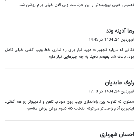
ارائه شده توسط
خدمات ویپ VoIP
رمز عبور) را وارد کنید.
نصبش خیلی پیچیده‌تر از این حرفاست ولی الان خیلی برام روشن شد
شامل راهنمایی کامل برای این
Dayan Shabakeh Karan
مرحله است.
تنظیم سرور ویپ
گ
رها آدینه وند
ف
ارائه دهنده خدمات یک سرور ویپ در اختیارتان قرار می دهد
فروردین 24, 1404 در 14:45
ت
که تماس ها از طریق آن مدیریت می شوند. اگر از سرور
نکاتی که درباره تجهیزات مورد نیاز برای راه‌اندازی خط ویپ گفتی خیلی کامل
:
اختصاصی (On-Premise) استفاده می کنید باید آن را در
بود، باعث شد بفهمم دقیقا به چه چیزهایی نیاز دارم
محل خود نصب و تنظیم کنید. اما در صورت استفاده از
خدمات ابری (Cloud-Based VoIP) این کار توسط شرکت ارائه
هر دو گزینه
Dayan Shabakeh Karan
دهنده انجام می شود.
گ
رئوف عابدیان
را با پشتیبانی کامل ارائه می دهد.
ف
فروردین 24, 1404 در 17:13
اتصال شماره تلفن
ت
پس از تنظیمات اولیه شماره تلفن ویپ به سیستم شما
ممنون که تفاوت بین راه‌اندازی ویپ روی مودم، تلفن و کامپیوتر رو هم گفتی،
:
اختصاص داده می شود. این شماره می تواند جدید باشد یا از
اینجوری آدم راحت‌تر می‌تونه انتخاب کنه کدوم روش براش مناسبه
خدمات ویپ VoIP
خطوط سنتی موجود شما پورت شود.
شامل اختصاص شماره های محلی یا بین المللی است که
به راحتی برای مشتریان فراهم می
Dayan Shabakeh Karan
گ
احسان شهریاری