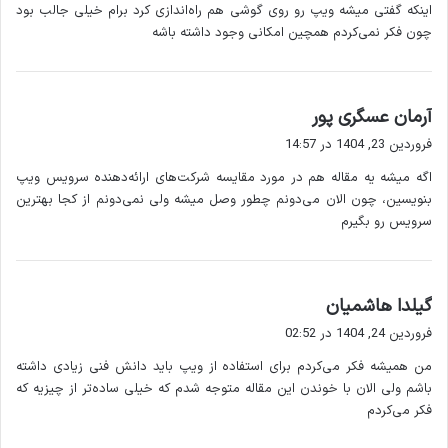
فراهم می کند. شرکت هایی مانند
Dayan Shabakeh Karan
با ارائه
اینکه گفتی میشه ویپ رو روی گوشی هم راه‌اندازی کرد برام خیلی جالب بود
:
این خدمات به کسب وکارها و افراد کمک می کنند تا از مزایای این
چون فکر نمی‌کردم همچین امکانی وجود داشته باشه
فناوری بهره مند شوند.
مراحل اتصال خط تلفن ویپ
اتصال خط تلفن ویپ فرآیندی ساده اما نیازمند تجهیزات و تنظیمات
گ
آرمان عسگری پور
خاص است. در ادامه مراحل اصلی این کار را به صورت گام به گام
ف
فروردین 23, 1404 در 14:57
توضیح می دهیم:
ت
انتخاب ارائه دهنده خدمات ویپ VoIP
اگه میشه یه مقاله هم در مورد مقایسه شرکت‌های ارائه‌دهنده سرویس ویپ
:
خدمات ویپ VoIP
اولین قدم انتخاب یک شرکت ارائه دهنده
بنویسین، چون الان می‌دونم چطور وصل میشه ولی نمی‌دونم از کجا بهترین
سرویس رو بگیرم
است. این شرکت ها سرورها و زیرساخت های لازم برای اتصال
یکی از
Dayan Shabakeh Karan
خط ویپ را فراهم می کنند.
شرکت های فعال در این زمینه است که با ارائه خدمات
باکیفیت نیازهای مشتریان را برآورده می کند. شما باید یک پلن
گ
گیلدا هاشمیان
ف
مناسب با نیازهای خود (تعداد خطوط امکانات و بودجه)
فروردین 24, 1404 در 02:52
ت
انتخاب کنید.
من همیشه فکر می‌کردم برای استفاده از ویپ باید دانش فنی زیادی داشته
:
تهیه تجهیزات مورد نیاز
باشم ولی الان با خوندن این مقاله متوجه شدم که خیلی ساده‌تر از چیزیه که
برای راه اندازی خط ویپ به تجهیزات خاصی نیاز دارید:
فکر می‌کردم
اتصال اینترنت پایدار
: سرعت و پایداری اینترنت از مهم