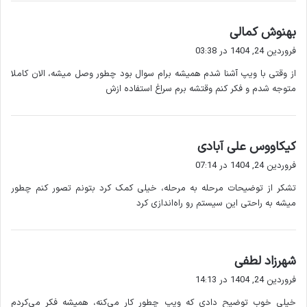
ترین عوامل موفقیت ویپ است. حداقل سرعت
پیشنهادی 1 مگابیت بر ثانیه برای هر تماس است.
گ
بهنوش کمالی
ف
: این تلفن ها به طور مستقیم به
تلفن ویپ (IP Phone)
فروردین 24, 1404 در 03:38
ت
اینترنت متصل می شوند. می توانید از مدل های سخت
از وقتی با ویپ آشنا شدم همیشه برام سوال بود چطور وصل میشه، الان کاملا
:
افزاری یا نرم افزاری (Softphone) استفاده کنید.
متوجه شدم و فکر کنم وقتشه برم سراغ استفاده ازش
: اگر می خواهید خطوط
گیت وی ویپ (VoIP Gateway)
سنتی را به ویپ متصل کنید این دستگاه ضروری است.
روتر یا سوئیچ شبکه
: برای مدیریت ترافیک شبکه و اتصال
گ
کیکاووس علی آبادی
دستگاه ها.
ف
فروردین 24, 1404 در 07:14
ت
می تواند در انتخاب و تأمین این
Dayan Shabakeh Karan
تشکر از توضیحات مرحله به مرحله، خیلی کمک کرد بتونم تصور کنم چطور
:
تجهیزات به شما مشاوره دهد.
میشه به راحتی این سیستم رو راه‌اندازی کرد
نصب و راه اندازی نرم افزار یا سخت افزار
پس از تهیه تجهیزات باید نرم افزار یا دستگاه ویپ را نصب
کنید. اگر از تلفن IP استفاده می کنید کافی است آن را به شبکه
گ
شهرزاد لطفی
متصل کرده و تنظیمات ارائه شده توسط شرکت ویپ را وارد
ف
فروردین 24, 1404 در 14:13
کنید. در صورت استفاده از Softphone باید نرم افزار را روی
ت
کامپیوتر یا موبایل نصب کرده و اطلاعات کاربری (نام کاربری و
خیلی خوب توضیح دادی که ویپ چطور کار می‌کنه، همیشه فکر می‌کردم
: