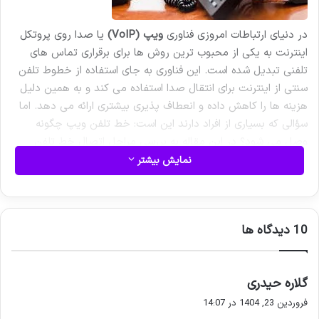
در دنیای ارتباطات امروزی فناوری
ویپ (VoIP)
یا صدا روی پروتکل
اینترنت به یکی از محبوب ترین روش ها برای برقراری تماس های
تلفنی تبدیل شده است. این فناوری به جای استفاده از خطوط تلفن
سنتی از اینترنت برای انتقال صدا استفاده می کند و به همین دلیل
هزینه ها را کاهش داده و انعطاف پذیری بیشتری ارائه می دهد. اما
سؤالی که بسیاری از افراد دارند این است: خط تلفن ویپ چگونه
وصل می شود؟ در این مقاله به بررسی مراحل اتصال خط تلفن
ویپ نقش
خدمات ویپ VoIP
و فعالیت های شرکت هایی مانند
نمایش بیشتر
Dayan Shabakeh Karan
(دایان شبکه کاران) در این حوزه می
پردازیم.
خط تلفن ویپ چیست؟
‫10 دیدگاه ها
قبل از توضیح نحوه اتصال بهتر است بدانیم خط تلفن ویپ چیست.
ویپ مخفف Voice over Internet Protocol است و به سیستمی
اشاره دارد که صدا را از طریق اینترنت منتقل می کند. این فناوری
گ
گلاره حیدری
جایگزین سیستم های تلفنی سنتی شده و با استفاده از
خدمات ویپ
ف
VoIP
امکان برقراری تماس های صوتی تصویری و حتی ارسال پیام را
فروردین 23, 1404 در 14:07
ت