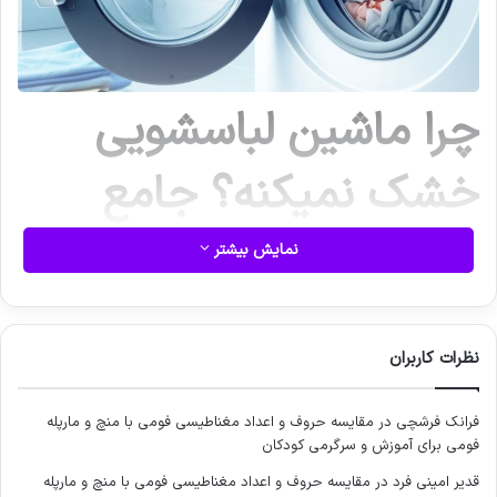
چرا ماشین لباسشویی
خشک نمیکنه؟ جامع
ترین راهنمای عیب یابی و
نمایش بیشتر
رفع مشکل + نکات
نظرات کاربران
پیشگیری
فرانک فرشچی
در
مقایسه حروف و اعداد مغناطیسی فومی با منچ و مارپله
فومی برای آموزش و سرگرمی کودکان
اگر ماشین لباسشویی شما پس از اتمام چرخه شستشو، لباس ها را
به صورت کامل خشک نمی کند و همچنان مرطوب باقی می مانند،
قدیر امینی فرد
در
مقایسه حروف و اعداد مغناطیسی فومی با منچ و مارپله