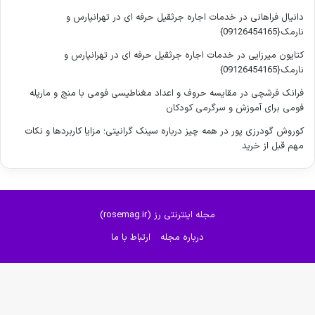
دانیال فراهانی
در
خدمات اجاره جرثقیل حرفه ای در تهرانپارس و
نارمک{09126454165}
کتایون میرزایی
در
خدمات اجاره جرثقیل حرفه ای در تهرانپارس و
نارمک{09126454165}
فرانک فرشچی
در
مقایسه حروف و اعداد مغناطیسی فومی با منچ و مارپله
فومی برای آموزش و سرگرمی کودکان
کوروش گودرزی پور
در
همه چیز درباره سینک گرانیتی؛ مزایا کاربردها و نکات
مهم قبل از خرید
مجله اینترنتی رز (rosemag.ir)
درباره مجله
ارتباط با ما