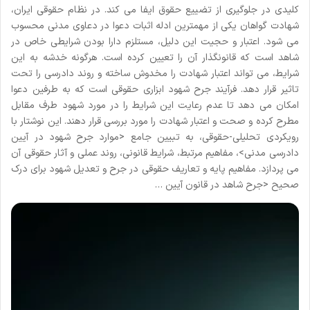
کلیدی در جلوگیری از تضییع حقوق ایفا می کند. در نظام حقوقی ایران،
شهادت گواهان یکی از مهمترین ادله اثبات دعوا در دعاوی مدنی محسوب
می شود. اعتبار و حجیت این دلیل، مستلزم دارا بودن شرایطی خاص در
شاهد است که قانونگذار آن را تعیین کرده است. هرگونه خدشه به این
شرایط، می تواند اعتبار شهادت را مخدوش ساخته و روند دادرسی را تحت
تاثیر قرار دهد. فرآیند جرح شهود ابزاری حقوقی است که به طرفین دعوا
امکان می دهد تا عدم رعایت این شرایط را در مورد شهود طرف مقابل
مطرح کرده و صحت و اعتبار شهادت را مورد بررسی قرار دهند. این نوشتار با
رویکردی تحلیلی-حقوقی، به تبیین جامع <موارد جرح شهود در آیین
دادرسی مدنی>، مفاهیم مرتبط، شرایط قانونی، روند عملی و آثار حقوقی آن
می پردازد. مفاهیم پایه و تعاریف حقوقی در جرح و تعدیل شهود برای درک
صحیح <جرح شاهد در قانون آیین …