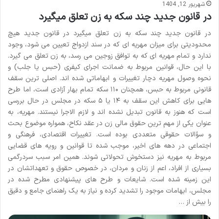
شهریور 12, 1404
در قانون جدید چند سکه به زن تعلق میگیرد
در قانون جدید چند سکه به زن تعلق میگیرد در قانون جدید هیچ
محدودیتی برای میزان مهریه ای که در سند ازدواج تعیین می شود، وجود
ندارد و تمام مهریه ای که به توافق زوجین می رسد، به زن تعلق می گیرد.
با این حال، قوانین مربوط به ضمانت اجرای کیفری (حبس یا جلب) و
نحوه وصول مهریه دچار تغییرات و ابهاماتی شده اند. اصلی ترین سقف
قانونی مربوط به حبس، همچنان ۱۱۰ سکه تمام بهار آزادی است، اما طرح
هایی برای کاهش این سقف به ۱۴ یا ۵ سکه در مجلس در حال بررسی
است که هنوز به قانون تبدیل نشده اند و لازم الاجرا نیستند. مهریه، به
عنوان یکی از مهم ترین حقوق مالی زن در عقد نکاح، همواره موضوع بحث
و سؤالات حقوقی متعددی بوده است. تغییرات اقتصادی، فرهنگی و
اجتماعی در دهه های اخیر، موجب شده تا قوانین و رویه های قضایی
مربوط به مهریه نیز دستخوش تحولاتی شوند. همین امر سبب سردرگمی
بسیاری از افراد، اعم از زنان و مردان، در خصوص حقوق و تعهداتشان در
این زمینه شده است. شایعات و طرح های پیشنهادی مطرح شده در
مجلس، ابهامات موجود را تشدید کرده و نیاز به یک راهنمای جامع و دقیق
را بیش از …