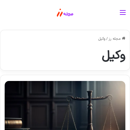
منو
مجله رز
/
وکیل
وکیل