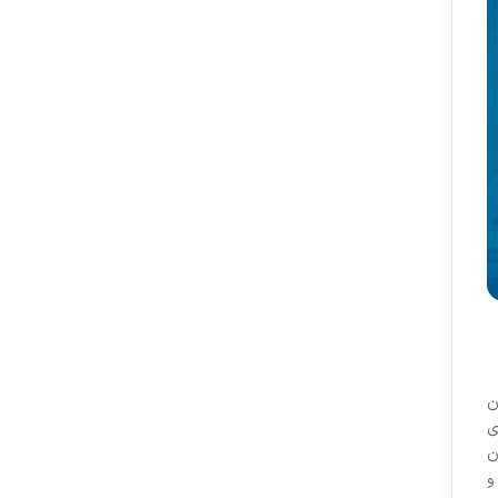
الان
ی
ن
و