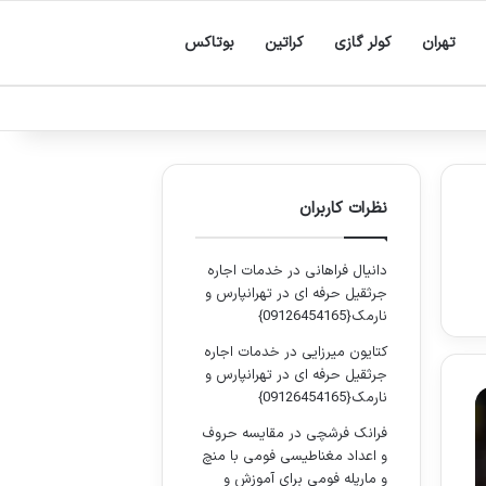
تهران
کولر گازی
کراتین
بوتاکس
نظرات کاربران
دانیال فراهانی
در
خدمات اجاره
جرثقیل حرفه ای در تهرانپارس و
نارمک{09126454165}
کتایون میرزایی
در
خدمات اجاره
جرثقیل حرفه ای در تهرانپارس و
نارمک{09126454165}
فرانک فرشچی
در
مقایسه حروف
و اعداد مغناطیسی فومی با منچ
و مارپله فومی برای آموزش و