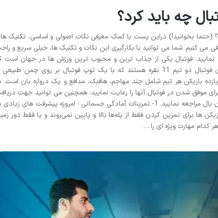
ال چه باید کرد؟
 (حتما بخوانید!) دراین پست با کمک معرفی نکات اصولی و اساسی، تکنیک ها
فی می کنیم. شما می توانید با بکارگیری این نکات و تکنیک ها، خیلی سریع و راح
ب نمایید. فوتبال یکی از جذاب ترین و محبوب‌ ترین ورزش ها در جهان است ک
طرفداران زیادی دربین ورزشکاران دارد. بازیکنان فوتبال دو تیم 11 نفره هستند که با یک توپ فوتبال بر روی چمن طبیعی
ازده بازیکن هر تیم شامل چند مهاجم، هافبک، مدافع و یک دروازه‌ بان است. د
برای موفق شدن در فوتبال آنها را رعایت نمایید. همچنین می توانید جهت دریاف
نتایج زنده تمامی رشته های ورزشی به سایت وان بال مراجعه نمایید. 1- تمرینات آمادگی جسمانی : امروزه پیشرفت های زیادی
ن ها برای تمرین کردن فقط از پله‌ها بالا و پایین نمی‌روند و یا فقط دور زمی
 کدام مهارت ویژه ای را …