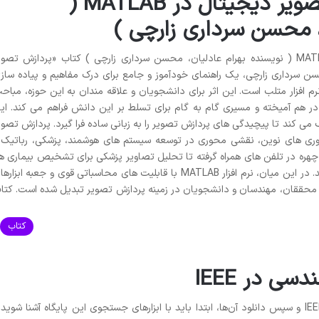
خلاصه کتاب پردازش تصویر دیجیتال در MATLAB (
، محسن سرداری زارچی )
خلاصه کتاب پردازش تصویر دیجیتال در MATLAB ( نویسنده بهرام عادلیان، محسن سرداری زارچی ) کتاب «پردازش تصو
م عادلیان و محسن سرداری زارچی، یک راهنمای خودآموز و جامع برای درک مفاهیم و پیاده ساز
م افزار متلب است. این اثر برای دانشجویان و علاقه مندان به این حوزه، مباح
 در هم آمیخته و مسیری گام به گام برای تسلط بر این دانش فراهم می کند. ای
 می کند تا پیچیدگی های پردازش تصویر را به زبانی ساده فرا گیرد. پردازش تصوی
اوری های نوین، نقشی محوری در توسعه سیستم های هوشمند، پزشکی، رباتیک 
چهره در تلفن های همراه گرفته تا تحلیل تصاویر پزشکی برای تشخیص بیماری ها
همه و همه مدیون پیشرفت های این علم هستند. در این میان، نرم افزار MATLAB با قابلیت های محاسباتی قوی و جعبه ابزا
 محققان، مهندسان و دانشجویان در زمینه پردازش تصویر تبدیل شده است. کتا
کتاب
ی در IEEE
برای سرچ مقاله انگلیسی مهندسی در IEEE Xplore و سپس دانلود آن‌ها، ابتدا باید با ابزارهای جستجوی این پایگاه آشنا شوید