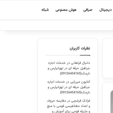
دیجیتال
صرافی
هوش مصنوعی
شبکه
نظرات کاربران
دانیال فراهانی
در
خدمات اجاره
جرثقیل حرفه ای در تهرانپارس و
نارمک{09126454165}
کتایون میرزایی
در
خدمات اجاره
جرثقیل حرفه ای در تهرانپارس و
نارمک{09126454165}
فرانک فرشچی
در
مقایسه حروف
و اعداد مغناطیسی فومی با منچ
و مارپله فومی برای آموزش و