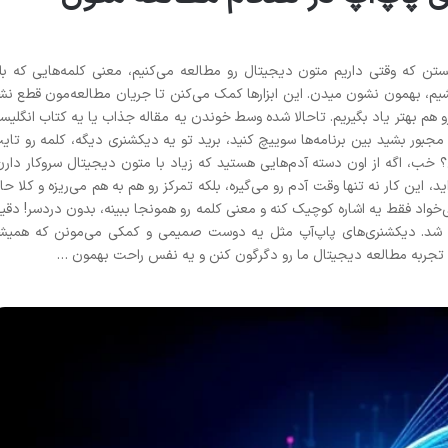
هستن که وقتی داریم متون دیجیتال رو مطالعه می‌کنیم، معنی کلمه‌هایی که بل
شیم، بهمون نشون میدن. این ابزارها کمک می‌کنن تا جریان مطالعه‌مون قطع نش
و هم بهتر یاد بگیریم. تاحالا شده وسط خوندن یه مقاله جذاب یا یه کتاب انگلیس
 مجبور بشید بین برنامه‌ها سوییچ کنید، برید تو یه دیکشنری دیگه، کلمه رو تای
؟ خب، اگه از اون دسته آدم‌هایی هستید که زیاد با متون دیجیتال سروکار دارن
، این کار نه تنها وقت آدم رو می‌گیره، بلکه تمرکز رو هم به هم می‌ریزه و کلا حا
خواد فقط یه اشاره کوچیک کنه و معنی کلمه رو همونجا ببینه، بدون دردسر! دقیقا
یدا شد. دیکشنری‌های پاپ‌آپ مثل یه دوست صمیمی و کمکی می‌مونن که همیش
تا تجربه مطالعه دیجیتال ما رو دگرگون کنن و یه نفس راحت بهمون …