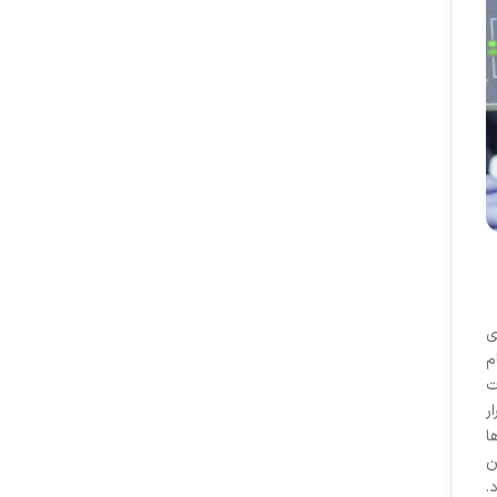
ی
م
ت
ر
ا
ن
.