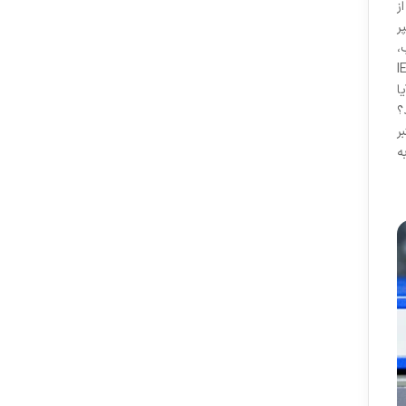
ز
ر
،
IEEE Xplor
ا
؟
ر
قیق به