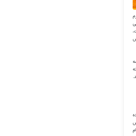
م
ی
،
س
ه
ه
.
ه
ش
م