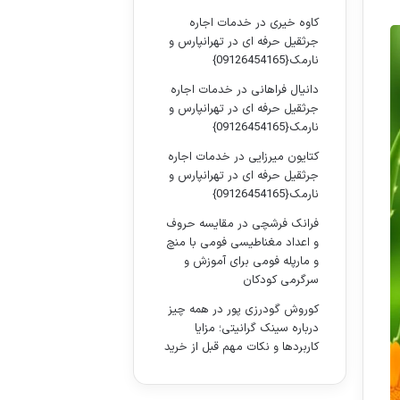
کاوه خیری
در
خدمات اجاره
جرثقیل حرفه ای در تهرانپارس و
نارمک{09126454165}
دانیال فراهانی
در
خدمات اجاره
جرثقیل حرفه ای در تهرانپارس و
نارمک{09126454165}
کتایون میرزایی
در
خدمات اجاره
جرثقیل حرفه ای در تهرانپارس و
نارمک{09126454165}
فرانک فرشچی
در
مقایسه حروف
و اعداد مغناطیسی فومی با منچ
و مارپله فومی برای آموزش و
سرگرمی کودکان
کوروش گودرزی پور
در
همه چیز
درباره سینک گرانیتی؛ مزایا
کاربردها و نکات مهم قبل از خرید