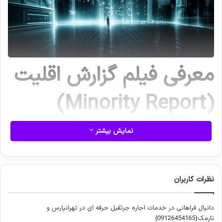
معرفی فیلم گزارش اقلیت
(Minority Report)
نمایش بیشتر
فیلم گزارش اقلیت (Minority Report) به کارگردانی استیون اسپیلبرگ
و با بازی تام کروز، اثری علمی تخیلی و دلهره آور است که در سال
۲۰۰۲ اکران شد و جهانی را به تصویر می کشد که در آن جنایات،
پیش از وقوعشان، پیش بینی می شوند. این فیلم با الهام از داستان
نظرات کاربران
کوتاه فیلیپ کی. دیک، به بررسی عمیق مفاهیم فلسفی جبر و اختیار،
اخلاق پیشگیری از جرم و تأثیرات نظارت دولتی بر آزادی فردی می
دانیال فراهانی
در
خدمات اجاره جرثقیل حرفه ای در تهرانپارس و
پردازد.
نارمک{09126454165}