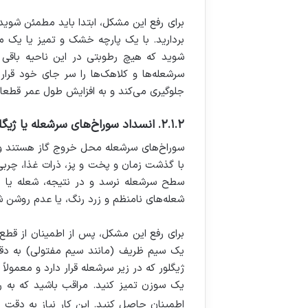
برای رفع این مشکل، ابتدا باید مطمئن شوی
بردارید. با یک پارچه خشک و تمیز یا یک
شوید که هیچ رطوبتی در این ناحیه باقی 
سرشعله‌ها و کلاهک‌ها را سر جای خود قرار
جلوگیری می‌کند و به افزایش طول عمر قطعا
۲.۱.۲. انسداد سوراخ‌های سرشعله یا ژیگلور (نازل گاز)
سوراخ‌های سرشعله محل خروج گاز هستند و ژ
با گذشت زمان و پخت و پز، ذرات غذا، چربی ی
سطح سرشعله نرسد و در نتیجه، شعله یا بس
شعله‌های نامنظم و زرد رنگ، یا عدم روشن
برای رفع این مشکل، پس از اطمینان از قطع 
یک سیم ظریف (مانند سیم مفتولی) به دقت 
ژیگلور که در زیر سرشعله قرار دارد و معمولاً 
یک سوزن تمیز کنید. مراقب باشید که به ر
اطمینان حاصل کنید. این کار نیاز به دقت