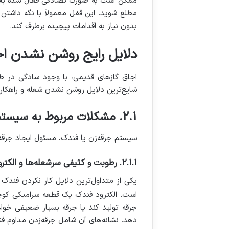
ممکن است به صورت تصادفی فعال شده باشد و
مطلع شوید. این قفل معمولاً با نگه داشتن 
بدون نیاز به اقدامات پیچیده برطرف کند.
دلایل رایج روشن نشدن اجا
اجاق گازهای قدیمی، با وجود سادگی در ط
شایع‌ترین دلایل روشن نشدن شعله و راهکاره
۲.۱. مشکلات مربوط به سیستم جرقه‌زن (فندک) و شعله‌پخش‌کن
سیستم جرقه‌زن یا فندک، مسئول ایجاد جرقه 
۲.۱.۱. رطوبت و کثیفی سرشعله‌ها و الکترود فندک
یکی از متداول‌ترین دلایل کار نکردن فندک 
است. الکترود فندک یک قطعه سرامیکی کوچک 
جرقه تولید کند یا جرقه بسیار ضعیفی خوا
دهد. نشانه‌های آن شامل جرقه‌زدن مداوم 