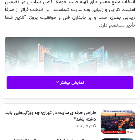
انتخاب منبع معتبر برای تهیه قالب جوملا، گامی بنیادین در تضمین
امنیت، کارایی و زیبایی وب سایت شماست. این انتخاب فراتر از صرفاً
زیبایی بصری است و بر پایداری فنی و موفقیت پروژه آنلاین شما
تأثیر مستقیم دارد.
نمایش بیشتر
سیستم مدیریت محتوای جوملا، با انعطاف پذیری و جامعه کاربری
طراحی حرفه‌ای سایت در تهران؛ چه ویژگی‌هایی باید
گسترده خود، بستری قدرتمند برای ایجاد انواع وب سایت ها از وبلاگ
داشته باشد؟
های شخصی تا فروشگاه های آنلاین بزرگ فراهم آورده است. در این
آذر 19, 1404
میان، قالب وب سایت نقش محوری در تجربه کاربری، بهینه سازی
موتورهای جستجو (SEO) و هویت بصری ایفا می کند. با این حال،