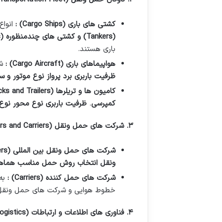
کشتی های باری
(Cargo Ships)
:
انوا
(Tankers)
و کشتی های چندمنظوره
(Multipurpose Vessels)
باری هستند.
هواپیماهای باری
(Cargo Aircraft)
:
ش
ظرفیت باربری برد پرواز نوع موتور و س
کامیون ها و تریلرها
(Trucks and Trailers)
کمپرسی
.
ظرفیت باربری نوع محور نوع
۳
.
شرکت های حمل ونقل
(Freight Forwarders and Carriers)
شرکت های حمل ونقل بین المللی
(International Freight Forwarders)
ونقل انتخاب روش حمل مناسب هماهنگی
شرکت های حمل کننده
(Carriers)
:
به
خطوط هوایی و شرکت های حمل ونقل 
۴
.
فناوری های اطلاعات و ارتباطات
(ICT in Logistics)