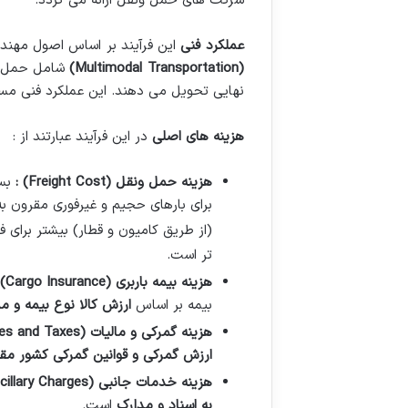
شرکت های حمل ونقل ارائه می گردد.
عملکرد فنی
این فرآیند بر اساس اصول مهند
(Multimodal Transportation)
شامل حمل و
نهایی تحویل می دهند. این عملکرد فنی مس
هزینه های اصلی
در این فرآیند عبارتند از :
هزینه حمل ونقل
(Freight Cost)
:
بس
برای بارهای حجیم و غیرفوری مقرون ب
(از طریق کامیون و قطار) بیشتر برای
تر است.
هزینه بیمه باربری
(Cargo Insurance)
بیمه بر اساس
ارزش کالا نوع بیمه و 
هزینه گمرکی و مالیات
(Customs Duties and Taxes)
ارزش گمرکی و قوانین گمرکی کشور م
هزینه خدمات جانبی
(Ancillary Charges)
به اسناد و مدارک
است.