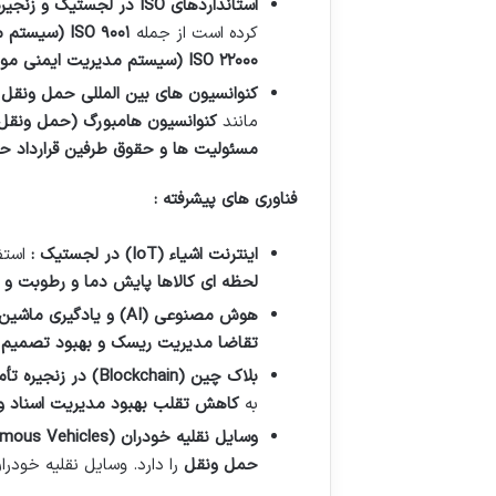
استانداردهای
ISO
در لجستیک و زنجیره
کرده است از جمله
۹۰۰۱
ISO
(
سیستم م
۲۲۰۰۰
ISO
(
سیستم مدیریت ایمنی موا
کنوانسیون های بین المللی حمل ونقل 
مانند
کنوانسیون هامبورگ (حمل ونقل 
مسئولیت ها و حقوق طرفین قرارداد ح
فناوری های پیشرفته :
اینترنت اشیاء
(IoT)
در لجستیک :
استف
لحظه ای کالاها پایش دما و رطوبت و به
هوش مصنوعی
(AI)
و یادگیری ماشین
تقاضا مدیریت ریسک و بهبود تصمیم گ
بلاک چین
(Blockchain)
در زنجیره تأ
به
کاهش تقلب بهبود مدیریت اسناد و 
وسایل نقلیه خودران
(Autonomous Vehicles)
حمل ونقل
را دارد. وسایل نقلیه خودرا