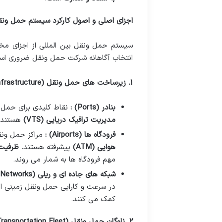
اجزای اصلی و اصول کارکرد سیستم حمل ونقل
سیستم حمل ونقل بین المللی از اجزای مخت
انتخاب آگاهانه شرکت حمل ونقل ضروری اس
۱
.
زیرساخت های حمل ونقل
(Transportation Infrastructure)
بنادر
(Ports)
:
نقاط کلیدی برای حمل 
مدیریت ترافیک دریایی
(VTS)
هستند
فرودگاه ها
(Airports)
:
مراکز حمل ونق
هوایی
(ATM)
پیشرفته هستند.
ظرفیت 
مهم فرودگاه ها به شمار می روند.
شبکه های جاده ای و ریلی
(Road and Rail Networks)
در سرعت و کارایی حمل ونقل زمینی ای
کمک می کنند.
۲
.
ناوگان حمل ونقل
(Transportation Fleet)