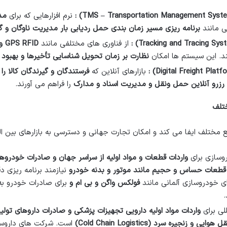
:
نرم افزارهایی که برای
مد
برنامه ریزی مسیر زمان بندی حمل ردیابی بار مدیریت ناوگان و 
:
از فناوری های مختلفی مانند
RFID
GPS
و
د. این سیستم ها امکان
نظارت بر زمان تحویل شناسایی تأخیرها و بهبود 
:
بازارهای آنلاین که
فرستندگان و گیرندگان کالا
رزرو آنلاین حمل ونقل و مدیریت اسناد و مدارک
را فراهم می آورند.
ختلف
ختلف ایفا می کند و امکان تجارت جهانی و دسترسی به بازارهای بین الم
وسازی برای
واردات قطعات و مواد اولیه از سراسر جهان و صادرات خودروهای
طعات حساس و حجیم مانند موتور و بدنه خودرو
نیازمند برنامه ریزی 
 خودروسازی آلمانی مانند
فولکس واگن و بی ام و
برای صادرات خودرو به
.
لی برای
واردات مواد اولیه دارویی تجهیزات پزشکی و صادرات داروهای تولی
ل هوایی و زنجیره سرد
(Cold Chain Logistics)
است. شرکت های داروساز