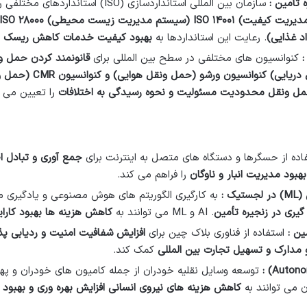
 تأمین :
سازمان بین المللی استانداردسازی (ISO
دیریت کیفیت
)
۱۴۰۰۱
ISO
(
سیستم مدیریت زیست محیطی
)
۲۸۰۰۰
ISO
د غذایی
)
. رعایت این استانداردها به
بهبود کیفیت خدمات کاهش ریسک ها 
:
کنوانسیون های مختلفی در سطح بین المللی برای
قانونمند کردن حمل و
دریایی) کنوانسیون ورشو (حمل ونقل هوایی) و کنوانسیون
CMR (
حمل و
مل ونقل محدودیت مسئولیت و نحوه رسیدگی به اختلافات
را تعیین می ک
اده از حسگرها و دستگاه های متصل به اینترنت برای
جمع آوری و تبادل ا
بود مدیریت انبار و ناوگان
را فراهم می کند.
(ML)
در لجستیک :
به کارگیری الگوریتم های هوش مصنوعی و یادگیری م
یری در زنجیره تأمین
. AI و ML می توانند به
کاهش هزینه ها بهبود کارا
مین :
استفاده از فناوری بلاک چین برای
افزایش شفافیت امنیت و ردیابی پذی
مدارک و تسهیل تجارت بین المللی
کمک کند.
:
توسعه وسایل نقلیه خودران از جمله کامیون های خودران و په
ن می توانند به
کاهش هزینه های نیروی انسانی افزایش بهره وری و بهبود 