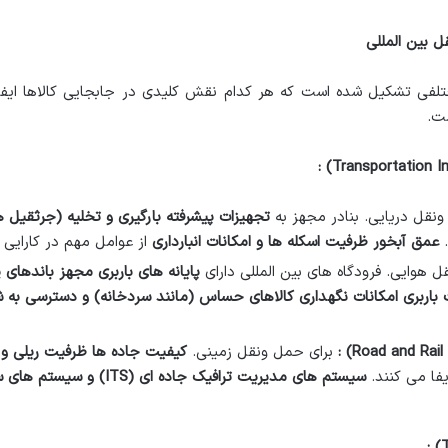
 بین المللی
لفی تشکیل شده است که هر کدام نقش کلیدی در جابجایی کالاها ایفا م
ت.
:
ونقل دریایی. بنادر مجهز به
تجهیزات پیشرفته بارگیری و تخلیه (جرثقیل ها
.
عمق آبخور ظرفیت اسکله ها و امکانات انبارداری
از عوامل مهم در کارایی
ل هوایی. فرودگاه های بین المللی دارای
پایانه های باربری مجهز باندهای
باربری امکانات نگهداری کالاهای حساس (مانند سردخانه) و دسترسی به ش
:
برای حمل ونقل زمینی.
کیفیت جاده ها ظرفیت ریلی و ات
فا می کنند.
سیستم های مدیریت ترافیک جاده ای
(ITS)
و سیستم های سی
: