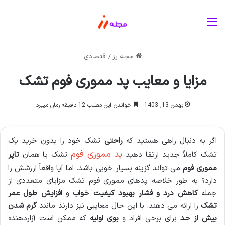
منو
مجله رز
/
اقتصادی
مزایا و معایب پد مموری فوم تشک
بهمن 13, 1403
خواندن این مطلب 12 دقیقه زمان میبرد
اگر به دنبال راهی هستید که
راحتی
تشک خود را بدون خرید یک
پد مموری فوم
تشک کاملاً جدید ارتقا دهید
تشک یا همان
تاپر
مموری فوم
می تواند گزینه بسیار خوبی باشد. اما آیا واقعاً ارزشش را
دارد؟ به طور خلاصه پدهای مموری فوم تشک مزایای متعددی از
جمله
کاهش درد و فشار
بهبود کیفیت خواب
و
افزایش طول عمر
تشک
را ارائه می دهند. با این حال معایبی نیز دارند مانند
گرم شدن
بیش از حد
برای برخی افراد و
بوی اولیه
که ممکن است آزاردهنده