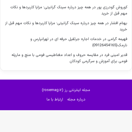
کوروش گودرزی پور
در
همه چیز درباره سینک گرانیتی؛ مزایا کاربردها و نکات
مهم قبل از خرید
بهنام افشار
در
همه چیز درباره سینک گرانیتی؛ مزایا کاربردها و نکات مهم قبل از
خرید
فهیمه گرامی
در
خدمات اجاره جرثقیل حرفه ای در تهرانپارس و
نارمک{09126454165}
قدیر امینی فرد
در
مقایسه حروف و اعداد مغناطیسی فومی با منچ و مارپله
فومی برای آموزش و سرگرمی کودکان
مجله اینترنتی رز (rosemag.ir)
درباره مجله
ارتباط با ما