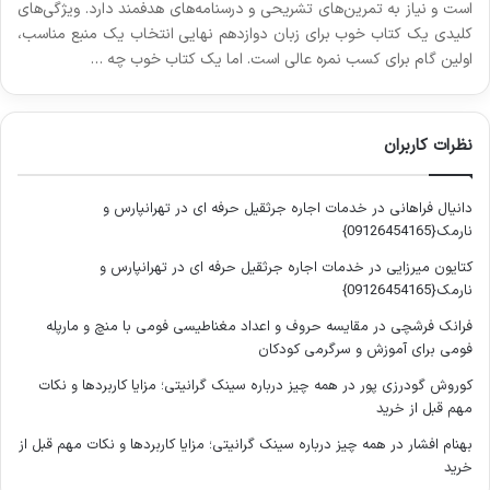
است و نیاز به تمرین‌های تشریحی و درسنامه‌های هدفمند دارد. ویژگی‌های
کلیدی یک کتاب خوب برای زبان دوازدهم نهایی انتخاب یک منبع مناسب،
اولین گام برای کسب نمره عالی است. اما یک کتاب خوب چه …
نظرات کاربران
دانیال فراهانی
در
خدمات اجاره جرثقیل حرفه ای در تهرانپارس و
نارمک{09126454165}
کتایون میرزایی
در
خدمات اجاره جرثقیل حرفه ای در تهرانپارس و
نارمک{09126454165}
فرانک فرشچی
در
مقایسه حروف و اعداد مغناطیسی فومی با منچ و مارپله
فومی برای آموزش و سرگرمی کودکان
کوروش گودرزی پور
در
همه چیز درباره سینک گرانیتی؛ مزایا کاربردها و نکات
مهم قبل از خرید
بهنام افشار
در
همه چیز درباره سینک گرانیتی؛ مزایا کاربردها و نکات مهم قبل از
خرید