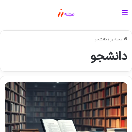
منو
مجله رز
/
دانشجو
دانشجو