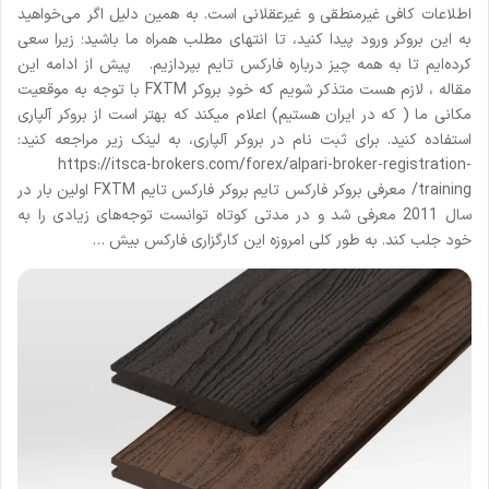
اطلاعات کافی غیرمنطقی و غیرعقلانی است. به همین دلیل اگر می‌خواهید
به این بروکر ورود پیدا کنید، تا انتهای مطلب همراه ما باشید؛ زیرا سعی
کرده‌ایم تا به همه چیز درباره فارکس تایم بپردازیم. پیش از ادامه این
مقاله ، لازم هست متذکر شویم که خودِ بروکر FXTM با توجه به موقعیت
مکانی ما ( که در ایران هستیم) اعلام میکند که بهتر است از بروکر آلپاری
استفاده کنید. برای ثبت نام در بروکر آلپاری، به لینک زیر مراجعه کنید:
https://itsca-brokers.com/forex/alpari-broker-registration-
training/ معرفی بروکر فارکس تایم بروکر فارکس تایم FXTM اولین بار در
سال 2011 معرفی شد و در مدتی کوتاه توانست توجه‌‌های زیادی را به
خود جلب کند. به طور کلی امروزه این کارگزاری فارکس بیش …