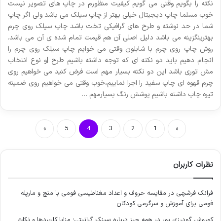
نکته را بگویم وقتی می گویم کیفیت منظورم در چاپ های تصویر نیست
خوب مسلما چاپ دیجیتال خیلی بهتر از چاپ سیلک می باشد ولی اگر چاپ
شما در حد نوشته و طرح های گرافیکی تخت باشد چاپ سیلک روی چرم
بهترینگزینه می باشد دلیل اصلی آن هم قیمت تمام شده ی آن می باشد.
روش چاپ روی چرم با شابلون وقتی می خوایم چاپ سیلک روی چرم را
انجام دهیم باید دو نکته ای که توجه داشته باشیم طرح |و نوع انتخاب
مش توری باشد این دو نکته بسیار مهم است فرض کنید می خواهیم روی
چرم قهوه ای چاپ سفید را اجرا نماییم،خوب وقتی می خواهیم روی ضمینه
تیره چاپ داشته باشیم پوشش رنگ بسیارمهم …
»
5
4
3
2
1
«
نظرات کاربران
فرانک فرشچی
در
مقایسه حروف و اعداد مغناطیسی فومی با منچ و مارپله
فومی برای آموزش و سرگرمی کودکان
کوروش گودرزی پور
در
همه چیز درباره سینک گرانیتی؛ مزایا کاربردها و نکات