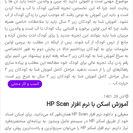
موضوع مهمی است و اصولی دارید که مربی و والدین حتما باید آن ها را
رعایت کنند چرا که این نخستین تجربه آشنایی کودک با آب و شنا کردن
است و باید این آموزش به نوعی باشد که موجب ترس یا زدگی کودک از آب
نشود. آموزش شنا به کودکان زیر ۲ سال باید با ملاحظات خاصی همراه
باشد چرا که این اولین برخورد و آشنایی یک کودک با آب است و والدین یا
مربیان شنا باید بتوانند این تجربه جدید را برای کودک لذت بخش کرده و
مانع از ترس کودک از آب شوند. پس از اینکه در مطلب به بررسی اولین
ملزومات برای به کودکان پرداختیم حالا در بخش دوم به طور اختصاصی
به سراغ آموزش شنا به کودکان زیر ۲ ساله رفته ایم و پیشنهاد می کنیم برای
رقم زدن یک تجربه عالی برای کودک خود مطالعه این مطلب و پیاده سازی
راهکارهای آن را از دست ندهید. مراحل کامل آموزش شنا به کودکان زیر ۲
سال مراحل کامل آموزش شنا به کودکان زیر ۲ سال به شرح زیر است:
حرارت آب …
کسب و کار محلی
آبان 28, 1401
آموزش اسکن با نرم افزار HP Scan
معرفی و دانلود نرم افزار HP Scan همان‌طور که می‌دانید، برای اسکن اسناد
خود از طریق اسکنر HP در سیستم عامل ویندوز، به برنامه‌ای منحصربه‌فرد
نیاز داریم. نرم افزار اسکنر HP را می‌توان سریع‌ترین و راحت‌ترین روش برای