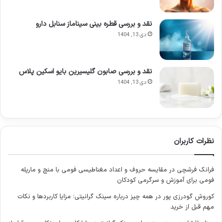
شستشوی کالاندولا بایو اسکین پلاس، فراتر از یک شوینده صرف
است؛ این محصول با خاصیت پاک کنندگی ملایم، تسکین دهندگی
نقد و بررسی قطره بینی سیناماز سنابل دارو
التهابات و تأمین رطوبت مورد نیاز پوست، به عنوان یک راهکار جامع
دی 13, 1404
در مراقبت از پوست حساس کودک عمل می کند.
تفاوت های کلیدی: چرا پوست کودک
نقد و بررسی صابون گلیسیرین بایو اسکین پلاس
دی 13, 1404
نیازمند مراقبت تخصصی است؟
پوست نوزادان و کودکان از بدو تولد تا حدود ۷ سالگی، ویژگی های
منحصربه فردی دارد که آن را به طور قابل توجهی از پوست
بزرگسالان متمایز می کند. درک این تفاوت ها برای انتخاب
نظرات کاربران
محصولات مراقبتی مناسب، ضروری است.
فرانک فرشچی
در
مقایسه حروف و اعداد مغناطیسی فومی با منچ و مارپله
ساختار و عملکرد پوست کودک
فومی برای آموزش و سرگرمی کودکان
کوروش گودرزی پور
در
همه چیز درباره سینک گرانیتی؛ مزایا کاربردها و نکات
پوست کودک نازک تر است؛ به این معنا که اپیدرم (لایه بیرونی
مهم قبل از خرید
پوست) و درم (لایه میانی) هر دو نازک تر از پوست بزرگسالان