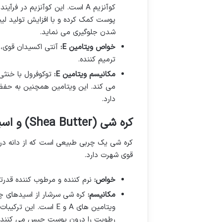
کوآنزیم A است. این کوآنزیم د
پوست کمک کرده و با افزایش تولید لی
شدن جلوگیری می نماید.
خواص ویتامین E:
آنتی اکسیدان قوی، 
ترمیم کننده.
مکانیسم ویتامین E:
توکوفرول با خنثی 
می کند. این ویتامین همچنین به حف
دارد.
کره شی (Shea Butter) و اسیدهای چرب
کره شی یک چربی طبیعی است که از دانه د
قوی شهرت دارد.
خواص:
نرم کننده و مرطوب کننده قدر
مکانیسم:
کره شی سرشار از اسیدهای چرب
ویتامین های A و E است
رطوبت را درون پوست حبس می کنند. 