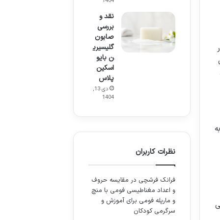
1404
نقد و
بررسی
صابون
گلیسیری
در
ن بایو
اسکین
پلاس
دی 13,
1404
ه
نظرات کاربران
فرانک فرشچی
در
مقایسه حروف
و اعداد مغناطیسی فومی با منچ
و مارپله فومی برای آموزش و
ی
سرگرمی کودکان