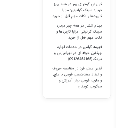
کوروش گودرزی پور
در
همه چیز
درباره سینک گرانیتی؛ مزایا
کاربردها و نکات مهم قبل از خرید
بهنام افشار
در
همه چیز درباره
سینک گرانیتی؛ مزایا کاربردها و
نکات مهم قبل از خرید
فهیمه گرامی
در
خدمات اجاره
جرثقیل حرفه ای در تهرانپارس و
نارمک{09126454165}
قدیر امینی فرد
در
مقایسه حروف
و اعداد مغناطیسی فومی با منچ
و مارپله فومی برای آموزش و
سرگرمی کودکان