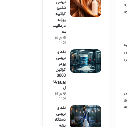
بررسی
،
شامپو
،
کراتینه
روزانه
درمالیس
ت
دی 15,
1404
ه
ش
نقد و
بررسی
ی
پودر
کراتین
3000
یوروویتا
ل
ص
دی 15,
1404
ی
ه
نقد و
بررسی
دستگاه
پشه