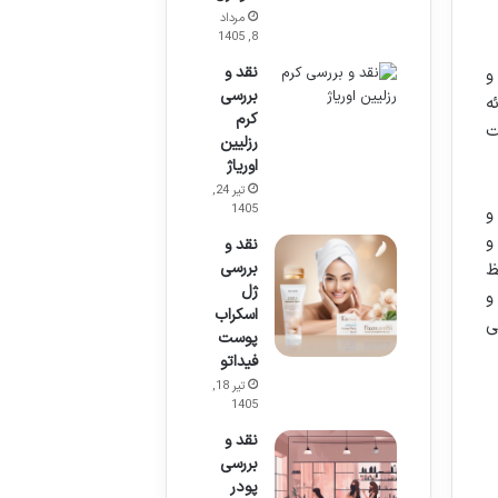
مرداد
8, 1405
نقد و
و
بررسی
ه
کرم
ت
رزلیین
اوریاژ
تیر 24,
1405
و
و
نقد و
بررسی
ظ
ژل
و
اسکراب
ی
پوست
فیداتو
تیر 18,
1405
نقد و
بررسی
پودر