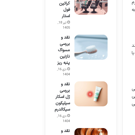
م
کراتین
ا به
فول
استار
تیر 18,
1405
نقد و
بررسی
 برند
مسواک
ا
نازنین
پنبه ریز
دی 16,
1404
نقد و
ی
بررسی
ی
ژل اسکار
سیلیکون
ی
سیکالدرم
دی 16,
1404
نقد و