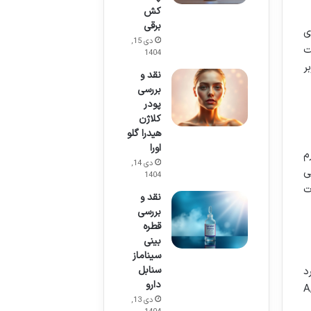
کش
برقی
ی
دی 15,
ت
1404
ر
نقد و
بررسی
پودر
کلاژن
هیدرا گلو
اورا
م
دی 14,
ی
1404
ت
نقد و
بررسی
قطره
بینی
سیناماز
سنابل
د
دارو
ها، ویتامین ها (A, C, E,
دی 13,