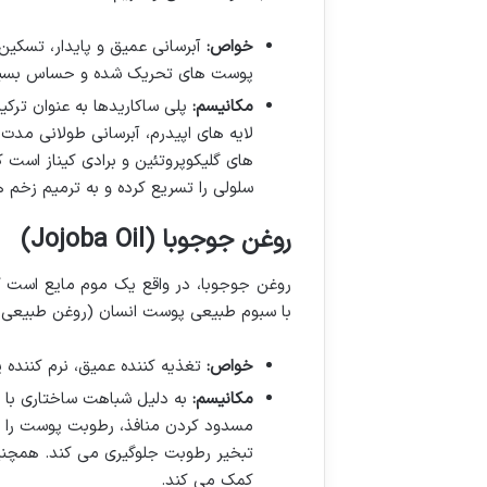
خواص:
آبرسانی عمیق و پایدار، تسکین
پوست های تحریک شده و حساس بسیا
مکانیسم:
لایه های اپیدرم، آبرسانی طولانی مد
های گلیکوپروتئین و برادی کیناز است 
سلولی را تسریع کرده و به ترمیم زخ
روغن جوجوبا (Jojoba Oil)
روغن جوجوبا، در واقع یک موم مایع است که
با سبوم طبیعی پوست انسان (روغن طبیعی 
خواص:
تغذیه کننده عمیق، نرم کننده 
مکانیسم:
به دلیل شباهت ساختاری با
مسدود کردن منافذ، رطوبت پوست را ت
تبخیر رطوبت جلوگیری می کند. همچنی
کمک می کند.