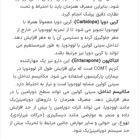
شود، بنابراین مصرف همزمان باید با احتیاط و تحت
نظارت دقیق پزشک انجام گیرد.
کربی دوپا (Carbidopa):
کربی دوپا معمولاً همراه با
لوودوپا تجویز می شود تا از تجزیه لوودوپا در خارج از
مغز جلوگیری کرده و دسترسی آن را به مغز افزایش دهد.
تداخل سیتی کولین با لوودوپا، به طور غیرمستقیم می
تواند با کربی دوپا نیز مرتبط باشد.
انتاکاپون (Entacapone):
این دارو نیز یک مهارکننده
آنزیم COMT است که برای افزایش طول اثر لوودوپا در
بیماران پارکینسون استفاده می شود. مکانیسم تداخل با
سیتی کولین مشابه لوودوپا است و نیاز به احتیاط دارد.
مکانیسم تداخل:
سیتی کولین می تواند سطح دوپامین را در
مغز افزایش دهد. مصرف همزمان با داروهای دوپامینرژیک
مانند لوودوپا، می تواند اثرات دوپامین را بیش از حد افزایش
داده و منجر به عوارضی مانند دیسکینزی (حرکات غیرارادی)،
تهوع، بی خوابی و سایر عوارض جانبی مرتبط با تحریک بیش از
حد سیستم دوپامینرژیک شود.