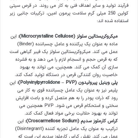
فرآیند تولید و سایر اهداف فنی به کار می روند. در قرص سیتی
کولین 250 میلی گرم سلامت پرمون امین، ترکیبات جانبی زیر
استفاده شده اند:
میکروکریستالین سلولز (Microcrystalline Cellulose):
این
ماده به عنوان یک پرکننده و عامل چسباننده (Binder)
عمل می کند. میکروکریستالین سلولز یک فیبر گیاهی است
که به قرص حجم و انسجام لازم را می دهد و به فشرده
سازی آن کمک می کند. همچنین، می تواند به بهبود
خاصیت روان کنندگی قرص در دستگاه تولید کمک کند.
پلی وینیل پیرولیدون (Polyvinylpyrrolidone – PVP):
این
پلیمر نیز به عنوان یک عامل چسباننده قوی به کار می
رود که ذرات پودر را به هم متصل کرده و باعث افزایش
سختی و استحکام قرص می شود. PVP همچنین می
تواند به بهبود حلالیت برخی مواد فعال کمک کند.
کراس کارملوز سدیم (Croscarmellose Sodium):
این
ترکیب به عنوان یک عامل تجزیه کننده (Disintegrant)
عمل می کند. نقش کراس کارملوز سدیم این است که