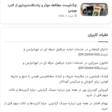
و تأکید می شوند. علاوه بر این، استفاده از این خلاصه در کنار کتاب
چک‌لیست مطالعه موثر و یادداشت‌برداری از کتب
درسی اصلی، به عنوان مکملی مؤثر عمل کرده و به دانش آموزان
بورسی
اجازه می دهد تا با صرفه جویی در زمان، یادگیری عمیق تر و
خرداد 7, 1405
پایدارتری را تجربه کنند. در واقع، این خلاصه پلی میان حجم بالای
مطالب درسی و نیاز دانش آموز به مرور سریع و مؤثر است.
نظرات کاربران
نگاهی به ویژگی های برجسته کتاب گام
به گام نهم فرهنگ و هنر (انتشارات
دانیال فراهانی
در
خدمات اجاره جرثقیل حرفه ای در تهرانپارس و
نارمک{09126454165}
خیلی سبز)
کتایون میرزایی
در
خدمات اجاره جرثقیل حرفه ای در تهرانپارس و
نارمک{09126454165}
کتاب گام به گام نهم فرهنگ و هنر از انتشارات خیلی سبز، به واسطه
فرانک فرشچی
در
مقایسه حروف و اعداد مغناطیسی فومی با منچ و مارپله
ویژگی های منحصربه فرد خود، به یکی از پرطرفدارترین منابع کمک
فومی برای آموزش و سرگرمی کودکان
درسی برای دانش آموزان پایه نهم تبدیل شده است. این کتاب با
کوروش گودرزی پور
در
همه چیز درباره سینک گرانیتی؛ مزایا کاربردها و نکات
رویکردی جامع و کاربردی، تلاش می کند تا تمامی نیازهای آموزشی
مهم قبل از خرید
دانش آموزان را پوشش دهد و به آن ها در فهم عمیق تر و تثبیت
مطالب کمک کند. یکی از برجسته ترین خصوصیات این کتاب،
بهنام افشار
در
همه چیز درباره سینک گرانیتی؛ مزایا کاربردها و نکات مهم قبل از
خرید
درسنامه های جامع و کاربردی آن است. این درسنامه ها نه تنها